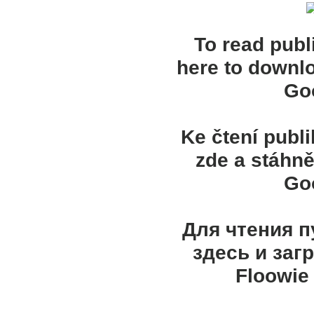
To read publ
here to downl
Goo
Ke čtení publ
zde a stáhně
Goo
Для чтения 
здесь и заг
Floowie 