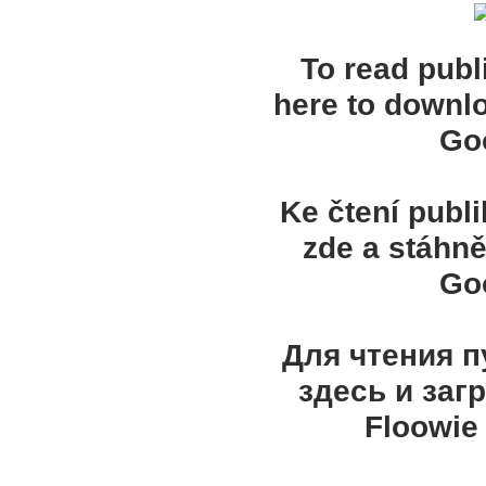
To read publ
here to downl
Goo
Ke čtení publ
zde a stáhně
Goo
Для чтения 
здесь и заг
Floowie 