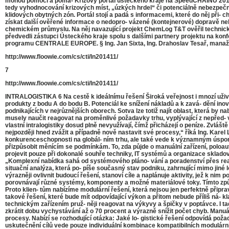
mohou pomoci a pomá- Krizový portál ústeckého kraje na SpeedCHAINU 2014 ha
tedy vyhodnocování krizových míst, „úzkých hrdel“ či potenciálně nebezpečný
klidových obytných zón. Portál stojí a padá s informacemi, které do něj při- c
získat další ověřené informace o nedopro- vázené (kontejnerové) dopravě neb
chemickém průmyslu. Na něj navazující projekt ChemLog T&T ověřil technické
předvedli zástupci Ústeckého kraje spolu s dalšími partnery projektu na k
programu CENTRALE EUROPE. § Ing. Jan Sixta, Ing. Drahoslav Tesař, manaže
http://www.floowie.com/cs/cti/ln201411/
7
http://www.floowie.com/cs/cti/ln201411/
INTRALOGISTIKA 6 Na cestě k ideálnímu řešení Široká veřejnost i mnozí uživat
produkty z bodu A do bodu B. Potenciál ke snížení nákladů a k zavá- dění ino
podnikajících v nejrůznějších oborech. Sotva lze totiž najít oblast, která by 
musely naučit reagovat na proměnlivé požadavky trhu, vyplývající z nepřed- ví
vlastní intralogistiky dosud plně nevyužívají, čímž přicházejí o peníze. Zvlá
nejpozději hned zvážit a případně nově nastavit své procesy,“ říká Ing. Kare
konkurenceschopnosti na globál- ním trhu, ale také vede k významným úsporám
přizpůsobit měnícím se podmínkám. To, zda půjde o manuální zařízení, poloau
projevit pouze při dokonalé souhře techniky, IT systémů a organizace skladování
„Komplexní nabídka sahá od systémového pláno- vání a poradenství přes real
situační analýza, která po- píše současný stav podniku, zahrnující mimo jiné 
výrazněji ovlivnit budoucí řešení, stanoví cíle a naplánuje aktivity, jež k ni
porovnávají různé systémy, komponenty a možné materiálové toky. Tímto způs
Proto klien- tům nabízíme modulární řešení, která nejsou jen perfektně připra
takové řešení, které bude mít odpovídající výkon a přitom nebude příliš ná- 
technickým zařízením pruž- něji reagovat na výkyvy a špičky v poptávce. I tady
zkrátit dobu vychystávání až o 70 procent a výrazně snížit počet chyb. Manuál
procesy. Nabízí se rozhodující otázka: Jaké lo- gistické řešení odpovídá p
uskutečnění cílů vede pouze individuální kombinace kompatibilních modulárníc