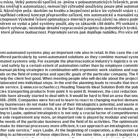
poru místa. Velký potenciál spočívá ze- jména v poloautomatických řešeních, 
 čátku směřují k automatizaci, nemusí být výhradně používány pouze plně autom
ocesů. Náročným poža- davkům na kvalitu a bezpečnost práce lze vyhovět snáze
t například celkový koncept přepravního zařízení, mix automatické a manuální 
chopnosti Výsledné řešení optimalizace interních procesů závisí na oboru podn
měrem se vydat a jaké systémy použít, aby se zákazník cítil dobře. Při setkání
vi návrh vyhovuje, následuje detailní rozpracování projektu do jednotlivých 
které přinese budoucnost. Poprodejní servis pak doplňuje nabídku. Pro více in
mi-automated systems play an important role also in retail. In this case the core
offered particularly by semi-automated solutions as they combine manual syste
utomated systems only. For example the pharmaceutical industry’s logistics is
ality and safety by a certain extent of automation rather than by employee comm
 manual picking strategies in combination with ergonomic work stations and so
ds on the field of enterprise and specific goals of the particular company. The
 help the client feel good. When meeting people who will decide about the proje
 elaborated into individual steps. In the end the planning leads to results that in
ale service. § www.ssi-schaefer.cz Heading Towards Ideal Solution Both the pub
cles transporting products from point A to point B. However, the cost reduction 
have already started to deal with it. It would be hard to find an area that would
2008–2009. Companies were forced to learn to react to changing market demands
y businesses do not make full use of their intralogistics potential, and waste m
earnt from the economic crisis, it is the fact that companies need to evaluate, 
o Laube, optimal intralogistics is not only a crucial factor of competitiveness
the sole requirement any more, an important role is played by modular and varia
eeds of the particular business and the field of its activities. The optimisatio
ke its internal processes more efficient, it can approach an intralogistics ex
er sale service,” says Laube. At the beginning of cooperation, a discussion abo
leading to achievement of those objectives. At the same time, a project budged is