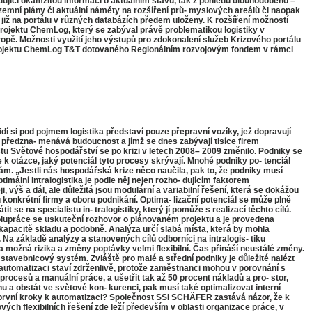
ující okamžitou informaci o aktuálním stavu, tak z pohledu dlouhodobého –
zemní plány či aktuální náměty na rozšíření prů- myslových areálů či naopak
ou již na portálu v různých databázích předem uloženy. K rozšíření možností
projektu ChemLog, který se zabýval právě problematikou logistiky v
pě. Možnosti využití jeho výstupů pro zdokonalení služeb Krizového portálu
í projektu ChemLog T&T dotovaného Regionálním rozvojovým fondem v rámci
í si pod pojmem logistika představí pouze přepravní vozíky, jež dopravují
rý předzna- menává budoucnost a jímž se dnes zabývají tisíce firem
růstu Světové hospodářství se po krizi v letech 2008– 2009 změnilo. Podniky se
 k otázce, jaký potenciál tyto procesy skrývají. Mnohé podniky po- tenciál
bám. „Jestli nás hospodářská krize něco naučila, pak to, že podniky musí
mální intralogistika je podle něj nejen rozho- dujícím faktorem
ýš a dál, ale důležitá jsou modulární a variabilní řešení, která se dokážou
onkrétní firmy a oboru podnikání. Optima- lizační potenciál se může plně
se na specialistu in- tralogistiky, který jí pomůže s realizací těchto cílů.
polupráce se uskuteční rozhovor o plánovaném projektu a je provedena
, kapacitě skladu a podobně. Analýza určí slabá místa, která by mohla
. Na základě analýzy a stanovených cílů odborníci na intralogis- tiku
ožná rizika a změny poptávky velmi flexibilní. Čas přináší neustálé změny.
 stavebnicový systém. Zvláště pro malé a střední podniky je důležité nalézt
í automatizaci staví zdrženlivě, protože zaměstnanci mohou v porovnání s
 procesů a manuální práce, a ušetřit tak až 50 procent nákladů a pro- stor,
hu a obstát ve světové kon- kurenci, pak musí také optimalizovat interní
 první kroky k automatizaci? Společnost SSI SCHÄFER zastává názor, že k
ých flexibilních řešení zde leží především v oblasti organizace práce, v