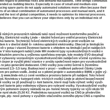
ith regard to potential risks and demand fluctuations. Time brings continuous
tended as building blocks. Especially in case of small and medium-size
ducing spare parts do not apply automated solutions more often because their
ists of an ideal combination of automated processes and manual work, and it
 the test of global competition, it needs to optimise its internal processes.
elieves that you can achieve your objectives only by an individual mix of
nízkých provozních nákladů také nové možnosti komfortního použití a
. Elektrické vozíky Linde – ideální řešení pro vnitřní prostory Elektrické
ká baterie. Technické řešení elektrických vozíků je proti vozíkům se
dem k v dnešní době ši- rokému uplatnění elektroniky. Obecně je limitujícím
ít v potaz i vlastní životnost baterie s ohledem na limitující počet nabíjecích
nde V této kategorii nabízí Linde MH moderní typy vysokozdvižných vozíků v
 na kluzkém povrchu a sníženou spotřebou energie, kde modely EVO dosahují
ohou být vybaveny vestavěným vysokofrekvenčním nabíječem včetně systému nu-
úspor je využití plnicí stanice v areálu společnosti nejen pro vysokozdvižné
 to jako generální dodavatel. CNG vozíky jsou velmi šetrné k životnímu
 nosností 2,5–3,5 tuny. Budoucnost v praxi – vodíkové palivové články Linde
diem pro pohon vodík. Jedná se o pilotní projekt v automobilce BMW, v jejím vý-
 www.linde-mh.cz cené ventilace prostoru baterie při nabíjení. Toto řešení
d. Novinkou v kategorii elek- trických vozíků Linde je aktivní bezpečnostní
vozíky se již používají Li- Iont baterie, které mají řadu výhod: velký využi-
ntové baterie jako volitelnou výbavu pro vybrané vozíky. Vysokozdvižné vozíky
ým pohonem úspory nákladů na po- honné hmoty typicky ve výši okolo 50
uje nyní okolo 25,50 Kč. Podmínkou nasazení vozíků na CNG je především
nergie, ply- nové pohony s využitím stlačeného zemního plynu CNG a ropného