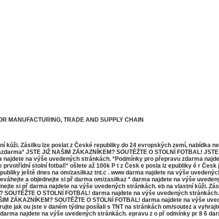
FOR MANUFACTURING, TRADE AND SUPPLY CHAIN
í kůži. Zásilku lze poslat z České republiky do 24 evropských zemí, nabídka nep
/zasilkazdarma* JSTE JIŽ NAŠIM ZÁKAZNÍKEM? SOUTĚŽTE O STOLNÍ FOTBAL!
ete na výše uvedených stránkách. *Podmínky pro přepravu zdarma najdete na
prvotřídní stolní fotbal!* ošlete až 100k P t z Česk e posla lz epubliky é r Čes
 př epubliky ještě dnes na om/zasilkaz tnt.c . www darma najdete na výše uvedený
neváhejte a objednejte si př darma om/zasilkaz * darma najdete na výše uvedených
bjednejte si př darma najdete na výše uvedených stránkách. eb na vlastní kůži
SOUTĚŽTE O STOLNÍ FOTBAL! darma najdete na výše uvedených stránkách.
M ZÁKAZNÍKEM? SOUTĚŽTE O STOLNÍ FOTBAL! darma najdete na výše uvedených 
ujte jak ou jste v daném týdnu posílali s TNT na stránkách om/soutez a vyhrajte otba
Ý S K darma najdete na výše uvedených stránkách. epravu z o př odmínky pr 8 