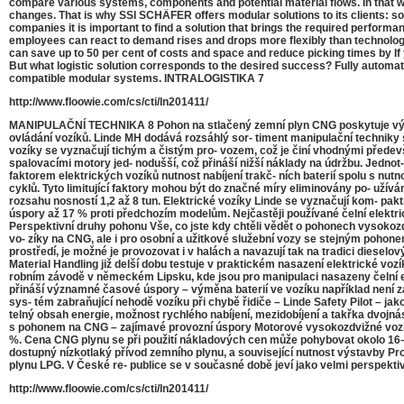
compare various systems, components and potential material flows. In that way
changes. That is why SSI SCHÄFER offers modular solutions to its clients: so
companies it is important to find a solution that brings the required perfor
employees can react to demand rises and drops more flexibly than technologic
can save up to 50 per cent of costs and space and reduce picking times by If 
But what logistic solution corresponds to the desired success? Fully automat
compatible modular systems. INTRALOGISTIKA 7
http://www.floowie.com/cs/cti/ln201411/
MANIPULAČNÍ TECHNIKA 8 Pohon na stlačený zemní plyn CNG poskytuje vý- ra
ovládání vozíků. Linde MH dodává rozsáhlý sor- timent manipulační techniky s 
vozíky se vyznačují tichým a čistým pro- vozem, což je činí vhodnými předevš
spalovacími motory jed- nodušší, což přináší nižší náklady na údržbu. Jednot
faktorem elektrických vozíků nutnost nabíjení trakč- ních baterií spolu s nutnos
cyklů. Tyto limitující faktory mohou být do značné míry eliminovány po- užív
rozsahu nosností 1,2 až 8 tun. Elektrické vozíky Linde se vyznačují kom- pa
úspory až 17 % proti předchozím modelům. Nejčastěji používané čelní elektri
Perspektivní druhy pohonu Vše, co jste kdy chtěli vědět o pohonech vysokozdv
vo- zíky na CNG, ale i pro osobní a užitkové služební vozy se stejným pohone
prostředí, je možné je provozovat i v halách a navazují tak na tradici dieselo
Material Handling již delší dobu testuje v praktickém nasazení elektrické vozí
robním závodě v německém Lipsku, kde jsou pro manipulaci nasazeny čelní ele
přináší významné časové úspory – výměna baterií ve vozíku například není zap
sys- tém zabraňující nehodě vozíku při chybě řidiče – Linde Safety Pilot – jako 
telný obsah energie, možnost rychlého nabíjení, mezidobíjení a takřka dvojná
s pohonem na CNG – zajímavé provozní úspory Motorové vysokozdvižné vozí
%. Cena CNG plynu se při použití nákladových cen může pohybovat okolo 16–1
dostupný nízkotlaký přívod zemního plynu, a související nutnost výstavby Pr
plynu LPG. V České re- publice se v současné době jeví jako velmi perspekti
http://www.floowie.com/cs/cti/ln201411/