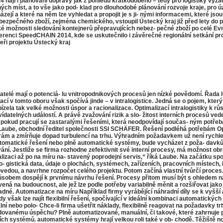
jí i plánování dopravy jak z pohledu krátkodobého – tedy pro logistiky vyžad
ch míst, a to vše jako pod- klad pro dlouhodobé plánování rozvoje kraje, pro ú
házejí a které na něm lze vyhledat a propojit je s ji- nými informacemi, které js
ezpečného zboží, zejména chemického, vstoupil Ústecký kraj již před lety do 
 možnosti sledování kontejnerů přepravujících nebez- pečné zboží po celé Evro
onferenci SpeedCHAIN 2014, kde se uskutečnilo i závěrečné regionální setkán
ři projektu Ústecký kraj
elé mají o potenciá- lu vnitropodnikových procesů jen nízké povědomí. Řada lid
vací v tomto oboru však spočívá jinde – v intralogistice. Jedná se o pojem, kte
nabízela tak velké možnosti úspor a racionalizace. Optimalizací intralogistiky k 
datelných událostí. A právě zvažování rizik a slo- žitost interních procesů vede
ště pokud pracují se zastaralými řešeními, která neodpovídají součas- ným potře
l Laube, obchodní ředitel společnosti SSI SCHÄFER. Řešení podléhá potřebám Opti
 a zmírňuje dopad turbulencí na trhu. Výhradním požadavkem už není rychleji, v
tomatické řešení nebo plně automatické systémy, bude vycházet z poža- davků k
. Jestliže se firma rozhodne zefektivnit své interní procesy, má možnost obrátit 
izaci až po na míru na- stavený poprodejní servis,“ říká Laube. Na začátku s
lo- gistická data, údaje o plochách, systémech, zařízeních, pracovních místech
m povedou, a navrhne rozpočet celého projektu. Potom začíná vlastní tvůrčí proces
obem dospějí k prvnímu návrhu řešení. Procesy přitom musí být s ohledem na m
vená na budoucnost, ale jež lze podle potřeby variabilně měnit a rozšiřovat jako
kladné. Automatizace na míru Například firmy vyrábějící náhradní díly se k vyšš
 však lze najít flexibilní řešení, spočívající v ideální kombinaci automatických
ní nebo polo- Chce-li firma ušetřit náklady, flexibilně reagovat na požadavky tr
ožadovanému úspěchu? Plně automatizované, manuální, či takové, které zahrnuje
h systémů. automatické systémy hrají velkou roli také v ob- chodě. Těžiště nov