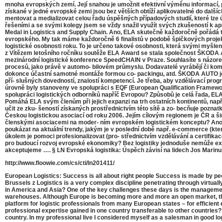
mnoha evropských zemí. Její snahou je umožnit efektivní výměnu informací, p
získané v jedné evropské zemi jsou bez větších obtíží aplikovatelné do další
mentovat a medializovat celou řadu úspěšných případových studií, které lze ú
řešeními a se svými kolegy jsem se vždy snažil využít svých zkušeností k ap
Medal in Logistics and Supply Chain. Ano, ELA skutečně každoročně pořádá tz
evropského. My tak máme každoročně 6 finalistů v podobě špičkových projektů,
logistické osobnosti roku. To je určeno takové osobnosti, která svými myšle
z Vítězem letošního ročníku soutěže ELA Award se stala společnost ŠKODA A
mezinárodní logistické konference SpeedCHAIN v Praze. Souhlasíte s názorem,
procesů, jako právě v automo- bilovém průmyslu. Dodavatelé vyrábějí či komp
dokonce účastní samotné montáže formou co- packingu, atd. ŠKODA AUTO je z
pří- slušných dovedností, znalostí kompetencí. Je třeba, aby vzdělávací progr
úrovně byly stanoveny ve spolupráci s EQF (European Qualification Framewor
spolupráci logistických odborníků napříč Evropou? Způsobů je celá řada, ELA
Pomáhá ELA svým členům při jejich expanzi na trh ostatních kontinentů, např
učit ze zku- šeností získaných prostřednictvím této sítě a zo- becňuje pozn
Českou logistickou asociací od roku 2006. Jejím cílovým regionem je ČR a š
členskými asociacemi na moder- ním evropském logistickém konceptu? Ano, s
poukázat na aktuální trendy, jakým je v poslední době např. e-commerce (kte
úkolem je pomoci profesionalizovat (pro- střednictvím vzdělávání a certifikac
pro budoucí rozvoj evropské ekonomiky? Bez logistiky jednoduše nemůže exis
akceptujeme …. § LN Evropská logistika: Úspěch závisí na lidech Jos Marinu
http://www.floowie.com/cs/cti/ln201411/
European Logistics: Success is all about right people Success is made by peo
Brussels z Logistics is a very complex discipline penetrating through virtual
in America and Asia? One of the key challenges these days is the management o
warehouses. Although Europe is becoming more and more an open market, the s
platform for logistic professionals from many European states – for efficien
professional expertise gained in one country transferable to other countries
country. In my professional live I considered myself as a salesman in good log