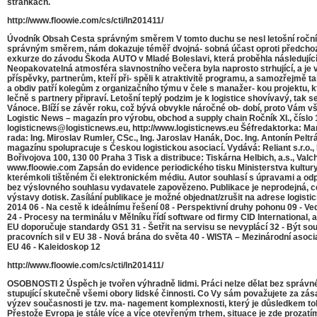
stránkách.
http://www.floowie.com/cs/cti/ln201411/
Úvodník Obsah Cesta správným směrem V tomto duchu se nesl letošní ročník 
správným směrem, nám dokazuje téměř dvojná- sobná účast oproti předchozím 
exkurze do závodu Škoda AUTO v Mladé Boleslavi, která proběhla následující
Neopakovatelná atmosféra slavnostního večera byla naprosto strhující, a je vid
příspěvky, partnerům, kteří při- spěli k atraktivitě programu, a samozřejmě
a obdiv patří kolegům z organizačního týmu v čele s manažer- kou projektu, kte
lečně s partnery připraví. Letošní teplý podzim je k logistice shovívavý, tak
Vánoce. Blíží se závěr roku, což bývá obvykle náročné ob- dobí, proto Vám 
Logistic News – magazín pro výrobu, obchod a supply chain Ročník XI., číslo 
logisticnews@logisticnews.eu, http://www.logisticnews.eu Šéfredaktorka: Ma
rada: Ing. Miroslav Rumler, CSc., Ing. Jaroslav Hanák, Doc. Ing. Antonín Peltrá
magazínu spolupracuje s Českou logistickou asociací. Vydává: Reliant s.r.o
Bořivojova 100, 130 00 Praha 3 Tisk a distribuce: Tiskárna Helbich, a.s., Valc
www.floowie.com Zapsán do evidence periodického tisku Ministerstva kultu
kterémkoli tištěném či elektronickém médiu. Autor souhlasí s úpravami a odp
bez výslovného souhlasu vydavatele zapovězeno. Publikace je neprodejná, cen
výstavy dotisk. Zasílání publikace je možné objednat/zrušit na adrese logist
2014 06 - Na cestě k ideálnímu řešení 08 - Perspektivní druhy pohonu 09 -
24 - Procesy na terminálu v Mělníku řídí software od firmy CID International, 
EU doporučuje standardy GS1 31 - Šetřit na servisu se nevyplácí 32 - Být sou
pracovních sil v EU 38 - Nová brána do světa 40 - WISTA – Mezinárodní asoci
EU 46 - Kaleidoskop 12
http://www.floowie.com/cs/cti/ln201411/
OSOBNOSTI 2 Úspěch je tvořen výhradně lidmi. Práci nelze dělat bez správné vi
stupující skutečně všemi obory lidské činnosti. Co Vy sám považujete za zásad
výzev současnosti je tzv. ma- nagement komplexnosti, který je důsledkem t
Přestože Evropa je stále více a více otevřeným trhem, situace je zde prozatím 