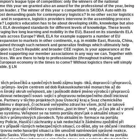
pion’s league type of competition: only the winners of the national
time this year we granted also an award for the professional of the year, being
ion leader. z The winner of this year s competition is SKODA Auto with its
st demanding goals for contemporary logistics? In no other sector logistics
me and in sequence, logistics providers intervene in the assembling process
pe? Logistics education has to be about developing skills, knowledge but also
el. ELA developed standards for different levels of knowledge. These levels
aging live long learning and mobility in the EU). Based on its standards ELA
sionals across Europe? Well, ELA for example supports a number of EU
expansion to markets in other continents, e.g. in middle East, Russia, China,
ained through such network and generalize findings which ultimately help
egion is Czech Republic and broader CEE region. Is your appearance at the
deed supporting our member associations in any way we can. Together with
ces. We are there to help to professionalize (throughout training and
r European economy in the times to come? Without logistics there will simply
able. § LN
 těch průsečíků a společných bodů zájmu logis- tiků, dopravců i přepravců,
amným průmys- lovým centrem od dob Rakouskouherské monarchie až do
n široký okruh veřejnosti, ale i poškodit dobré jméno výrobců i přepravců
izovat nebezpečí souvi- sející s přepravou nebezpečného zboží inicioval
ze. Partnery v těchto projektech jsou Ústecký kraj a Svaz chemického
oblému v dopravě, či ochraně veřejného zdraví ke všem, jichž se takové
istiky pracující většinou v systému „just in time“, tedy „o čas jde až v první
o systému. Veřejnost se na tomto portálu dozví jak o aktuální situaci v
riích v průmyslových závodech. Tyto aktuální in- formace na portálu
témy Policie, Hasičů i záchranky a tak nedochází k žádnému zpoždění při
t v případě různých nebezpečných situací, co dělat, aby se občané i instituce
rizovou nebo havarijní situaci a tím umožnit natrénování správné reakce.
tátu Sasko. Všechny tyto infor- mace a funkcionality umístěné na portálu