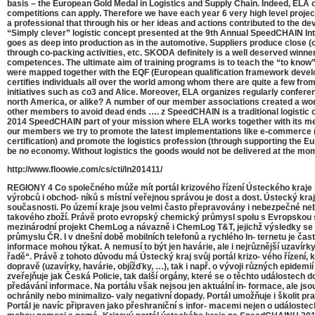
basis – the European Gold Medal in Logistics and Supply Chain. Indeed, ELA o
competitions can apply. Therefore we have each year 6 very high level projects 
a professional that through his or her ideas and actions contributed to the de
“Simply clever” logistic concept presented at the 9th Annual SpeedCHAIN Int
goes as deep into production as in the automotive. Suppliers produce close (o
through co-packing activities, etc. SKODA definitely is a well deserved winne
competences. The ultimate aim of training programs is to teach the “to know” 
were mapped together with the EQF (European qualification framework developed
certifies individuals all over the world among whom there are quite a few f
initiatives such as co3 and Alice. Moreover, ELA organizes regularly conferen
north America, or alike? A number of our member associations created a worl
other members to avoid dead ends …. z SpeedCHAIN is a traditional logistic 
2014 SpeedCHAIN part of your mission where ELA works together with its me
our members we try to promote the latest implementations like e-commerce (hav
certification) and promote the logistics profession (through supporting the Eu
be no economy. Without logistics the goods would not be delivered at the mom
http://www.floowie.com/cs/cti/ln201411/
REGIONY 4 Co společného může mít portál krizového řízení Ústeckého kraje s m
výrobců i obchod- níků s místní veřejnou správou je dost a dost. Ústecký k
současnosti. Po území kraje jsou velmi často přepravovány i nebezpečné nebo
takového zboží. Právě proto evropský chemický průmysl spolu s Evropskou sí
mezinárodní projekt ChemLog a návazně i ChemLog T&T, jejichž výsledky se ji
průmyslu ČR. I v dnešní době mobilních telefonů a rychlého In- ternetu je č
informace mohou týkat. A nemusí to být jen havárie, ale i nejrůznější uzavírky
řadě“. Právě z tohoto důvodu má Ústecký kraj svůj portál krizo- vého řízení, k
dopravě (uzavírky, havárie, objížďky, …), tak i např. o vývoji různých epidem
zveřejňuje jak Česká Policie, tak další orgány, které se o těchto událostech 
předávání informace. Na portálu však nejsou jen aktuální in- formace, ale jso
ochránily nebo minimalizo- valy negativní dopady. Portál umožňuje i školit p
Portál je navíc připraven jako přeshraniční s infor- macemi nejen o událoste