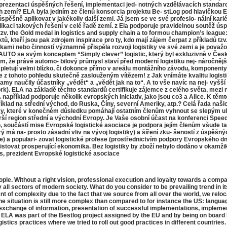
rezentaci úspěšných řešení, implementaci jed- notných vzdělávacích standardů 
ch zemí? ELA byla jedním ze členů konsorcia projektu Be- stLog pod hlavičkou E
spěšně aplikovat v jakékoliv další zemi. Já jsem se ve své profesio- nální kar
likaci takových řešení v celé řadě zemí. z Ela podporuje pravidelnou soutěž ú
v. the Gold medal in logistics and supply chain a to formou champion’s league
 kteří jsou pak zdrojem inspirace pro ty, kdo mají zájem čerpat z příkladů tzv.
nkami nebo činností významně přispěla rozvoji logistiky ve své zemi a je považ
UTO se svým konceptem “Simply clever” logistic, který byl exkluzivně v České
 že právě automo- bilový průmysl staví před moderní logistiku nej- náročnější
letují velmi blízko, či dokonce přímo v areálu montážního závodu, komponenty s
 tohoto pohledu skutečně zaslouženým vítězem! z Jak vnímáte kvalitu logisti
amy naučily účastníky „vědět“ a „vědět jak na to“. A to vše navíc na nej- vyšší 
k). ELA na základě těchto standardů certifikuje zájemce z celého světa, mezi 
 například podporuje několik evropských iniciativ, jako jsou co3 a Alice. K 
íklad na střední východ, do Ruska, Číny, severní Ameriky, atp.? Celá řada naši
atky, které v konečném důsledku pomáhají ostatním členům vyhnout se slepým ul
irší region střední a východní Evropy. Je Vaše osobní účast na konferenci Spe
oučástí mise Evropské logistické asociace je podpora jejím členům všude tam
rý má na- prosto zásadní vliv na vývoj logistiky) a šíření zku- šeností z úspě
e) a populari- zovat logistické profese (prostřednictvím podpory Evropského dne 
tovat prosperující ekonomika. Bez logistiky by zboží nebylo dodáno v okamžiku
s, prezident Evropské logistické asociace
ple. Without a right vision, professional execution and loyalty towards a comp
ly all sectors of modern society. What do you consider to be prevailing trend i
f complexity due to the fact that we source from all over the world, we reloca
ituation is still more complex than compared to for instance the US: language 
t exchange of information, presentation of successful implementations, impleme
? ELA was part of the Bestlog project assigned by the EU and by being on board 
istics practices where we tried to roll out good practices in different countries