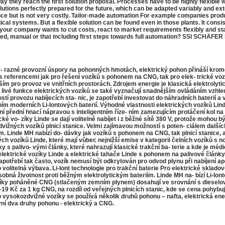
 they reach the first solution proposal. Processes have to be highly flexible w
lutions perfectly prepared for the future, which can be adapted variably and ex
mance but is not very costly. Tailor-made automation For example companies pro
al systems. But a flexible solution can be found even in those plants. It cons
your company wants to cut costs, react to market requirements flexibly and stand
ed, manual or that including first steps towards full automation? SSI SCHÄFER b
zné provozní úspory na pohonných hmotách, elektrický pohon přináší kromě 
referencemi jak pro řešení vozíků s pohonem na CNG, tak pro elek- trické vozíky
ím pro provoz ve vnitřních prostorách. Zdrojem energie je klasická elektrolytic
- livé funkce elektrických vozíků se také vyznačují snadnějším ovládáním vzhle
tí provozu nabíjecích sta- nic, je zapotřebí investovat do náhradních baterií a vz
áním moderních Li-Iontových baterií. Výhodné vlastnosti elektrických vozíků Li
ktní přední hnací nápravou s inteligentním říze- ním zamezujícím protáčení kol
cké vo- zíky Linde se dají volitelně nabíjet i z běžné sítě 380 V, protože m
ižných vozíků plnicí stanice. Velmi zajímavou možností s poten- ciálem dalších 
m. Linde MH nabízí do- dávky jak vozíků s pohonem na CNG, tak plnicí stanice, a
vých vozíků Linde, které mají vůbec nejnižší emise v kategorii čelních vozíků s
ky s palivo- vými články, které nahrazují klasické trakční ba- terie a kde je mé
ktrické vozíky Linde a elektrické tahače Linde s pohonem na palivové články. §
otřebí tak často, vozík nemusí být odkrytován pro odvod plynu při nabíjení apo
volitelná výbava. Li-Iont technologie pro trakční baterie Pro elektrické skladové 
sobná životnost proti běžným elektrolytickým bateriím. Linde MH na- bízí Li-Io
ky poháněné CNG (stlačeným zemním plynem) dosahují ve srovnání s dieselov
9 Kč za 1 kg CNG, na rozdíl od veřejných plnicích stanic, kde se cena pohyb
o vysokozdvižné vozíky se používá několik druhů pohonu – nafta, elektrická e
vní dva druhy pohonu - elektrický a CNG.