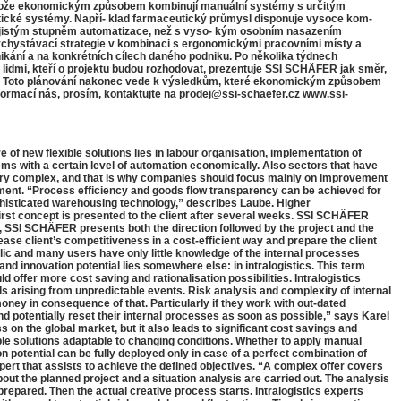
protože ekonomickým způsobem kombinují manuální systémy s určitým
atické systémy. Napří- klad farmaceutický průmysl disponuje vysoce kom-
 s jistým stupněm automatizace, než s vyso- kým osobním nasazením
vychystávací strategie v kombinaci s ergonomickými pracovními místy a
ikání a na konkrétních cílech daného podniku. Po několika týdnech
 s lidmi, kteří o projektu budou rozhodovat, prezentuje SSI SCHÄFER jak směr,
kroků. Toto plánování nakonec vede k výsledkům, které ekonomickým způsobem
formací nás, prosím, kontaktujte na prodej@ssi-schaefer.cz www.ssi-
 of new flexible solutions lies in labour organisation, implementation of
ms with a certain level of automation economically. Also sectors that have
 very complex, and that is why companies should focus mainly on improvement
itment. “Process efficiency and goods flow transparency can be achieved for
phisticated warehousing technology,” describes Laube. Higher
 first concept is presented to the client after several weeks. SSI SCHÄFER
ct, SSI SCHÄFER presents both the direction followed by the project and the
crease client’s competitiveness in a cost-efficient way and prepare the client
lic and many users have only little knowledge of the internal processes
and innovation potential lies somewhere else: in intralogistics. This term
 offer more cost saving and rationalisation possibilities. Intralogistics
 arising from unpredictable events. Risk analysis and complexity of internal
oney in consequence of that. Particularly if they work with out-dated
and potentially reset their internal processes as soon as possible,” says Karel
 on the global market, but it also leads to significant cost savings and
ble solutions adaptable to changing conditions. Whether to apply manual
n potential can be fully deployed only in case of a perfect combination of
pert that assists to achieve the defined objectives. “A complex offer covers
ut the planned project and a situation analysis are carried out. The analysis
 prepared. Then the actual creative process starts. Intralogistics experts