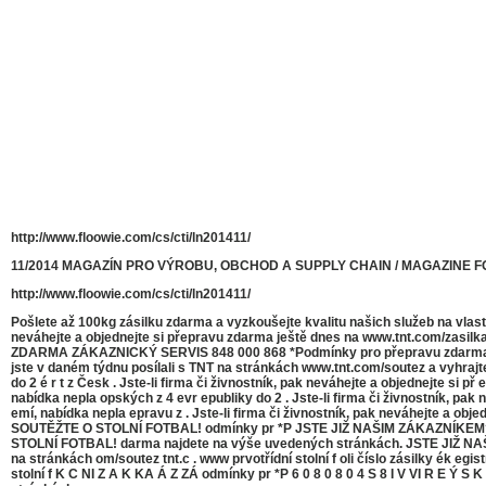
http://www.floowie.com/cs/cti/ln201411/
11/2014 MAGAZÍN PRO VÝROBU, OBCHOD A SUPPLY CHAIN / MAGAZINE 
http://www.floowie.com/cs/cti/ln201411/
Pošlete až 100kg zásilku zdarma a vyzkoušejte kvalitu našich služeb na vlastn
neváhejte a objednejte si přepravu zdarma ještě dnes na www.tnt.com
ZDARMA ZÁKAZNICKÝ SERVIS 848 000 868 *Podmínky pro přepravu zdarma najd
jste v daném týdnu posílali s TNT na stránkách www.tnt.com/soutez a vyhrajte 
do 2 é r t z Česk . Jste-li ﬁrma či živnostník, pak neváhejte a objednejte si
nabídka nepla opských z 4 evr epubliky do 2 . Jste-li ﬁrma či živnostník, pak 
emí, nabídka nepla epravu z . Jste-li ﬁrma či živnostník, pak neváhejte a o
SOUTĚŽTE O STOLNÍ FOTBAL! odmínky pr *P JSTE JIŽ NAŠIM ZÁKAZNÍKEM? 
STOLNÍ FOTBAL! darma najdete na výše uvedených stránkách. JSTE JIŽ NAŠI
na stránkách om/soutez tnt.c . www prvotřídní stolní f oli číslo zásilky ék egistr
stolní f K C NI Z A K KA Á Z ZÁ odmínky pr *P 6 0 8 0 8 0 4 S 8 I V VI R E 