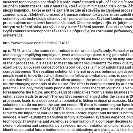
nasazení technologií usnadňujících práci zaměstnanců a při- nášejících ús
stupněm automatizace. Ani v oborech, které kvůli minimalizaci rizik od za-
plexní logistikou, takže je nutné zaměřit se zde především na zlepšení pr
zaměstnanců. „Efektivitu procesů a transparentnost toků zboží může zajisti
sofistikovaná technologie skladování,“ popisuje Laube. Zvýšení konkurences
prezentujeme tento první koncept klientovi. Chceme nejprve zjis- tit, jakým s
kterým se řešení ubírá, tak vý- sledky, k nimž řešení povede. Pokud kliento
zvýší konkurenceschopnost zákazníka a připraví jej na rozmanité požadavky, 
schaefer.cz
http://www.floowie.com/cs/cti/ln201411/
up to 70 %, and at the same time reduce error rates significantly. Manual or se
technology simplifying employees’ work and saving space. A big potential is 
been applying automated solutions frequently do not have to rely on fully a
of their processes. It is easier to meet the strict requirements for work qu
example by an overall concept of transport devices, a mix of automated and
competitiveness The resulting solution of internal process optimisation depen
people want to know first what direction to follow and what systems to use to
results that will be achieved. If the client accepts the proposal, the project is
for the changing demands of the future. The offer is complemented by after s
potential. The only thing many people imagine under the term logistics is vehi
foreshadows the future, and thousand of companies from various business fields 
optimisation leads to growth The world economy changed after the crisis in 
processes leads to a question what potential is hiding in those processes. Man
solutions that do not meet the current needs. “If there is something we have l
Laube, sales director, SSI SCHÄFER. Solution depends on your needs According t
reduces the impact of market turbulences. Faster, higher and further is not 
devices, a semi-automated solution or fully automated systems depends on the n
technology, IT systems and warehouse organisation. If a company decides to ma
system planning and consultancy services, implementation and tailor-made aft
identifies potential future bottlenecks, sets objectives and plans activities 