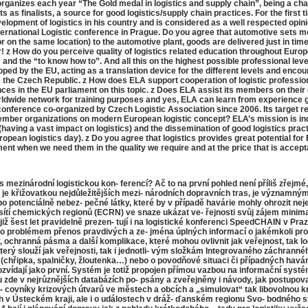
rganizes each year “The Gold medal in logistics and supply chain”, being a cham
as finalists, a source for good logistics/supply chain practices. For the first 
velopment of logistics in his country and is considered as a well respected opin
ernational Logistic conference in Prague. Do you agree that automotive sets mo
r on the same location) to the automotive plant, goods are delivered just in ti
r! z How do you perceive quality of logistics related education throughout Euro
and the “to know how to”. And all this on the highest possible professional lev
 by the EU, acting as a translation device for the different levels and encour
rom the Czech Republic. z How does ELA support cooperation of logistic profes
ces in the EU parliament on this topic. z Does ELA assist its members on their 
dwide network for training purposes and yes, ELA can learn from experience g
conference co-organized by Czech Logistic Association since 2006. Its target r
mber organizations on modern European logistic concept? ELA’s mission is in
ing a vast impact on logistics) and the dissemination of good logistics practi
ropean logistics day). z Do you agree that logistics provides great potential fo
ent when we need them in the quality we require and at the price that is accept
ezinárodní logistickou kon- ferencí? Ač to na první pohled není příliš zřejmé,
raj je křižovatkou nejdůležitějších mezi- národních dopravních tras, je význ
 potenciálně nebez- pečné látky, které by v případě havárie mohly ohrozit neje
tí chemických regionů (ECRN) ve snaze ukázat ve- řejnosti svůj zájem minimal
ž šest let pravidelně prezen- tují i na logistické konferenci SpeedCHAIN v Pra
asto problémem přenos pravdivých a ze- jména úplných informací o jakémkoli pr
, ochranná pásma a další komplikace, které mohou ovlivnit jak veřejnost, tak log
terý slouží jak veřejnosti, tak i jednotli- vým složkám Integrovaného záchrannéh
ií (chřipka, spalničky, žloutenka…) nebo o povodňové situaci či případných havá
dozvídají jako první. Systém je totiž propojen přímou vazbou na informační sys
u zde v nejrůznějších databázích po- psány a zveřejněny i návody, jak postupova
ra- covníky krizových útvarů ve městech a obcích a „simulovat“ tak libovolnou k
ch v Ústeckém kraji, ale i o událostech v dráž- ďanském regionu Svo- bodného s