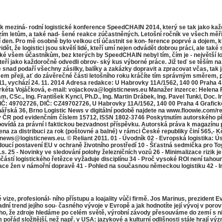
meziná- rodní logistické konference SpeedCHAIN 2014, který se tak jako každ
letům, a také nad- šené reakce zúčastněných. Letošní ročník ve všech měřítc
 den. Pro mě osobně bylo velkou ctí účastnit se kon- ference poprvé a dojem,
ět, že logistici jsou skvělí lidé, kteří umí nejen odvádět dobrou práci, ale také
 také všem účastníkům, bez kterých by SpeedCHAIN nebyl tím, čím je - největší 
ří jako každoročně odvedli obrov- ský kus výborné práce. Již teď se těším na pří
 se snad podaří všechny zásilky, balíky a zakázky dopravit a zpracovat včas, tak
všem přeji, ať do závěrečné části letošního roku kráčíte tím správným směrem
11, vychází 24. 11. 2014 Adresa redakce: U Habrovky 11A/1562, 140 00 Praha 4, 
rkéta Vojáčková, e-mail: vojackova@logisticnews.eu Manažer inzerce: Helena Fe
m, CSc., Ing. František Kyncl, Ph.D., Ing. Martin Drábek, Ing. Pavel Tunkl, Doc.
., IČ: 49702726, DIČ: CZ49702726, U Habrovky 11A/1562, 140 00 Praha 4 Grafick
hářská 36, Brno Logistic News v digitální podobě najdete na www.floowie.com/reli
ry ČR pod evidenčním číslem 15712, ISSN 1802-3746 Poskytnutím autorského p
ovídá za právní i faktickou bezvadnost příspěvku. Autorská práva k magazínu pa
a za distribuci za rok (poštovné a balné) v rámci České republiky činí 565,- K
icnews@logisticnews.eu. © Reliant 2011. 01 - Úvodník 02 - Evropská logistika:
 Vedoucí postavení EU v ochraně životního prostředí 10 - Šťastná sedmička p
a.s. 25 - Novinky ve sledování polohy železničních vozů 26 - Minimalizace rizik 
částí logistického řetězce vyžaduje disciplínu 34 - Proč vysoké ROI není tahou
ace žen v námořní dopravě 41 - Pohled na současnou německou logistiku 42 - In
ze, profesionál- ního přístupu a loajality vůči firmě. Jos Marinus, prezident E
ní trend jejího sou- časného vývoje v Evropě a jak hodnotíte její vývoj v porov
oho, že zdroje hledáme po celém světě, výrobní závody přesouváme do zemí s n
pořád složitější, než např. v USA: jazykové a kulturní odlišnosti stále hrají vý