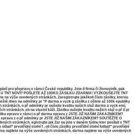
latí pro přepravu v rámci České republiky. Jste-li ﬁrma či živnostník, pak
 JSTE U TNT NOVÍ? POŠLETE AŽ 100KG ZÁSILKU ZDARMA! VYZKOUŠEJTE TNT
 výše uvedených stránkách. Zaregistrujte jakékoli číslo zásilky, kterou
k ještě dnes na odmínky pr *P darma a vyzk g zásilku z ošlete až 100k epubliky
ch stránkách. o př odmínky pr oušejte kvalitu našich služ darma a vyzk emí,
 stránkách. eb na vlastní kůži. Zásilku oušejte kvalitu našich služ o př tí pr
. Zásilku epravu v rámci o př darma epravu z JSTE JIŽ NAŠIM ZÁKAZNÍKEM?
 epravu z o př odmínky pr JSTE JIŽ NAŠIM ZÁKAZNÍKEM? SOUTĚŽTE O
stránkách. egistrujte jak Zar ou jste v daném týdnu kter posílali s TNT
l!* prvotřídní stolní f , oli číslo zásilky prvotřídní stolní fotbal!* prvotřídní
6 darma najdete na výše uvedených stránkách. darma najdete na výše uvedených