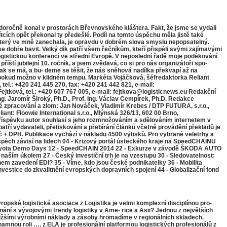
oročně konal v prostorách Břevnovského kláštera. Fakt, že jsme se vydali
ích opět překonal ty předešlé. Podíl na tomto úspěchu měla jistě také
 který ve mně zanechala, je opravdu v dobrém slova smyslu nepopsatelný.
 se dobře bavit. Velký dík patří všem řečníkům, kteří přispěli svými zajímavými
logistickou konferencí ve střední Evropě. V neposlední řadě moje poděkování
ští jubilejní 10. ročník, a jsem zvědavá, co si pro nás organizátoři spo-
 jak se má, a bu- deme se těšit, že nás sněhová nadílka překvapí až na
, pokud možno v klidném tempu. Markéta Vojáčková, šéfredaktorka Reliant
tel.: +420 241 445 270, fax: +420 241 442 821, e-mail:
jtková, tel.: +420 607 767 005, e-mail: fejtkova@logisticnews.eu Redakční
 Ing. Jaromír Široký, Ph.D., Prof. Ing. Václav Cempírek, Ph.D. Redakce
é zpracování a zlom: Jan Nováček, Vladimír Krebes / DTP FUTURA, s.r.o.,
ant: Floowie International s.r.o., Mlýnská 326/13, 602 00 Brno,
říspěvku autor souhlasí s jeho rozmnožováním a sdělováním internetem v
tří vydavateli, přetiskování a přebírání článků včetně provádění překladů je
č + DPH. Publikace vychází v nákladu 4500 výtisků. Pro vybrané veletrhy a
 Úspěch závisí na lidech 04 - Krizový portál ústeckého kraje na SpeedCHAINU
ro Toyota Demo Days 12 - SpeedCHAIN 2014 22 - Exkurze v závodě ŠKODA AUTO
je naším úkolem 27 - Český investiční trh je na vzestupu 30 - Sledovatelnost:
nem zavedení EDI? 35 - Víme, kdo jsou české podnikatelky 36 - Mobilita
vestice do zkvalitnění evropských dopravních spojení 44 - Globalizační fond
vropské logistické asociace z Logistika je velmi komplexní disciplínou pro-
nání s vývojovými trendy logistiky v Ame- rice a Asii? Jednou z největších
ižšími výrobními náklady a zásoby hromadíme v regionálních skladech.
znamnou roli …. z ELA je profesionální platformou logistických profesionálů z