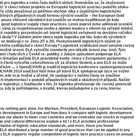
pro logistiku a celou řadu dalších aktivit. Domníváte se, že zkušenosti
U. V rámci tohoto projektu se Evropské logistické asociaci podařilo zdoku-
iéře vždy považoval za jakéhosi obchod- níka s úspěšnými logistickými
spěšných případových studií formou výroční soutěže – the European Gold
: pouze vítězové národních kol soutěže se mohou kvalifikovat do kola
 good logistics/ supply chain practices. Letos poprvé jsme udělovali ocenění
o- vána za respektovanou osobu a opinion leadera s vlivem na veřejné mínění.
 republice prezentován od- borné logistické veřejnosti na devátém ročníku
 úkoly? V žádném jiném oboru nejde logistika tak hlu- boko do výrobních
e dodávají v re- žimu JIT a JIS. Poskytovatelé logistických služeb se
ckého vzdělávání v rámci Evropy? Logistické vzdělávání musí umožnit rozvoj
možné úrovni. ELA vytvořila standardy pro několik úrovní zna- lostí. Tyto
nimi i řadu těch z České re- publiky. z Jakým způsobem podporuje ELA
těmto tématům pořádá ELA pravidelně konfe- rence v Evropském parlamentu. z
ch členů vytvořila celosvětovou síť za účelem školení, a ano ELA se může
ičkám .... z SpeedCHAIN je tradiční logistická konference spoluorganizovaná
edCHAIN 2014 součástí Vaší mise při které ELA spolupracuje úzce se svými
, kde to je možné a účelné. Ve spolupráci s našimi členy se snažíme
šných implementací v podobě případových studií a ukázkových případů. Naším
logistiky). z Souhlasíte s tím, že logistika představuje ob- rovský potenciál
, kdy je potřebujeme, v kvalitě, kterou požadujeme a za cenu, kterou
any nothing gets done Jos Marinus, President, European Logistic Association,
n its development in Europe and how does it compare with logistic development
te our plants to lower cost countries and we centralize our stocks in regional
and cultural differences explain a lot ! z ELA provides professional
ntation of logistic education standards, and more. Have you found
ELA distributed a large number of good practices that can be applied in any
. z ELA supports regular competition of logistic best practice cases on annual