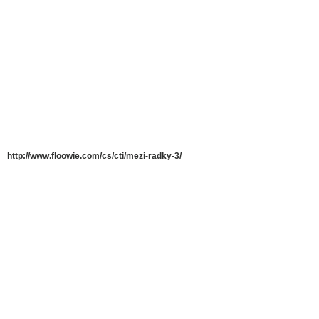
http://www.floowie.com/cs/cti/mezi-radky-3/