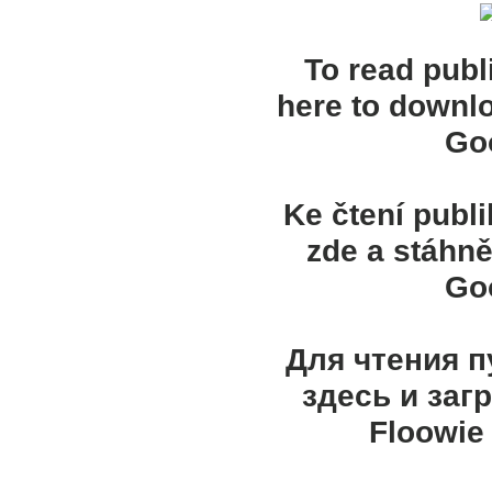
To read publ
here to downl
Goo
Ke čtení publ
zde a stáhně
Goo
Для чтения 
здесь и заг
Floowie 