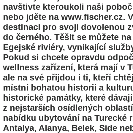
navštivte kteroukoli naši pobočk
nebo jděte na www.fischer.cz. Vá
destinaci pro svoji dovolenou zv
do černého. Těšit se můžete n
Egejské riviéry, vynikající slu
Pokud si chcete opravdu odpoč
wellness zařízení, která mají v 
ale na své přijdou i ti, kteří ch
místní bohatou historii a kultu
historické památky, které dávají
z nejstarších osídlených oblast
nabídku ubytování na Turecké ri
Antalya, Alanya, Belek, Side neb