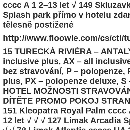
cccc A 1 2–13 let √ 149 Skluza
Splash park přímo v hotelu zda
tělesně postižené
http://www.floowie.com/cs/cti/t
15 TURECKÁ RIVIÉRA – ANTALYA Z
inclusive plus, AX – all inclusiv
bez stravování, P – polopenze, 
plus, PX – polopenze deluxe, S –
HOTEL MOŽNOSTI STRAVOVÁN
DÍTĚTE PROMO POKOJ STRANA K
151 Kleopatra Royal Palm cccc A 
12 let √ √ √ 127 Limak Arcadia S