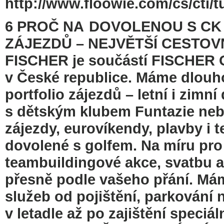
http://www.floowie.com/cs/cti/t
6 PROČ NA DOVOLENOU S CK 
ZÁJEZDŮ – NEJVĚTŠÍ CESTOVNÍ
FISCHER je součástí FISCHER G
v České republice. Máme dlouho
portfolio zájezdů – letní i zim
s dětským klubem Funtazie nebo
zájezdy, eurovíkendy, plavby i t
dovolené s golfem. Na míru pro 
teambuildingové akce, svatbu a 
přesně podle vašeho přání. Mám
služeb od pojištění, parkování n
v letadle až po zajištění speci