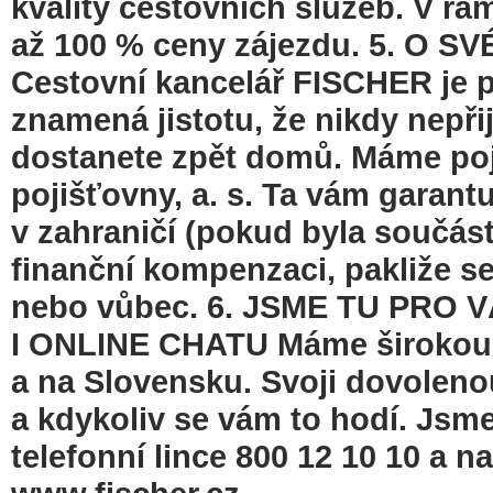
kvality cestovních služeb. V r
až 100 % ceny zájezdu. 5. O 
Cestovní kancelář FISCHER je p
znamená jistotu, že nikdy nepři
dostanete zpět domů. Máme poj
pojišťovny, a. s. Ta vám garantu
v zahraničí (pokud byla součás
finanční kompenzaci, pakliže s
nebo vůbec. 6. JSME TU PRO
I ONLINE CHATU Máme širokou s
a na Slovensku. Svoji dovoleno
a kdykoliv se vám to hodí. Jsme
telefonní lince 800 12 10 10 a 