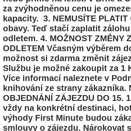
za zvýhodněnou cenu je omezen
kapacity. 3. NEMUSÍTE PLAT
obavy. Teď stačí zaplatit zálohu
odletem. 4. MOŽNOST ZMĚNY
ODLETEM Včasným výběrem dovo
možnost si zdarma změnit zájez
Službu je možné zakoupit za 1 K
Více informací naleznete v Pod
knihování ze strany zákazníka
OBJEDNÁNÍ ZÁJEZDU DO 15. 1. 2
vždy na konkrétní destinaci, ho
výhody First Minute budou záka
smlouvy o zájezdu. Nárokovat sl