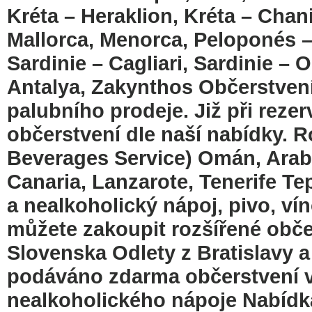
Kréta – Heraklion, Kréta – Chan
Mallorca, Menorca, Peloponés –
Sardinie – Cagliari, Sardinie – O
Antalya, Zakynthos Občerstvení
palubního prodeje. Již při reze
občerstvení dle naší nabídky. 
Beverages Service) Omán, Arabs
Canaria, Lanzarote, Tenerife T
a nealkoholický nápoj, pivo, víno
můžete zakoupit rozšířené občer
Slovenska Odlety z Bratislavy a
podáváno zdarma občerstvení v
nealkoholického nápoje Nabídka