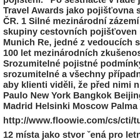
Travel Awards jako pojišťovna s
ČR. 1 Silné mezinárodní zázemí
skupiny cestovních pojišťoven
Munich Re, jedné z vedoucích 
100 let mezinárodních zkušenost
Srozumitelné pojistné podmínk
srozumitelné a všechny případn
aby klienti viděli, že před nimi 
Paulo New York Bangkok Beijin
Madrid Helsinki Moscow Palma 
http://www.floowie.com/cs/cti/t
12 místa jako stvor ˇená pro le