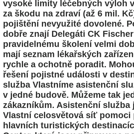
vysoké limity léčebných výloh v
za škodu na zdraví (až 6 mil. Kč
pojištění nevyužité dovolené. Po
dobře znají Delegáti CK Fischer
pravidelnému školení velmi dob
mají seznam lékařských zařízen
rychle a ochotně poradit. Moho
řešení pojistné události v desti
služba Vlastníme asistenční slu
v jedné budově. Můžeme tak je
zákazníkům. Asistenční služba j
Vlastní celosvětová síť pomoci
hlavních turistických destinací