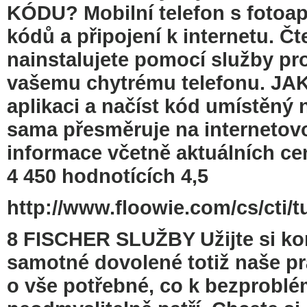
KÓDU? Mobilní telefon s fotoa
kódů a připojení k internetu. Č
nainstalujete pomocí služby pro 
vašemu chytrému telefonu. JA
aplikaci a načíst kód umístěný n
sama přesměruje na internetovo
informace včetně aktuálních ce
4 450 hodnotících 4,5
http://www.floowie.com/cs/cti/t
8 FISCHER SLUŽBY Užijte si ko
samotné dovolené totiž naše pr
o vše potřebné, co k bezprobl