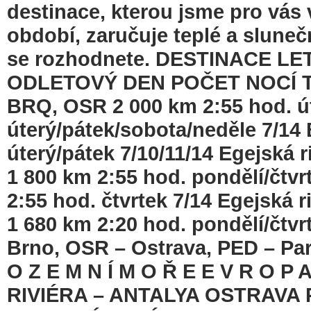
destinace, kterou jsme pro vás 
období, zaručuje teplé a sluneč
se rozhodnete. DESTINACE L
ODLETOVÝ DEN POČET NOCÍ Turec
BRQ, OSR 2 000 km 2:55 hod. ú
úterý/pátek/sobota/neděle 7/14
úterý/pátek 7/10/11/14 Egejská 
1 800 km 2:55 hod. pondělí/čtv
2:55 hod. čtvrtek 7/14 Egejská r
1 680 km 2:20 hod. pondělí/čtvr
Brno, OSR – Ostrava, PED – Par
O Z E M N Í M O Ř E E V R O 
RIVIÉRA – ANTALYA OSTRAVA 