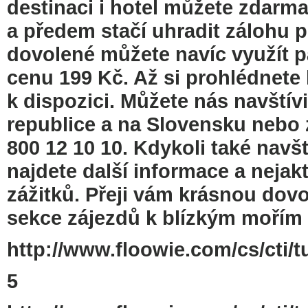
destinaci i hotel můžete zdarm
a předem stačí uhradit zálohu 
dovolené můžete navíc využít p
cenu 199 Kč. Až si prohlédnete 
k dispozici. Můžete nás navští
republice a na Slovensku nebo 
800 12 10 10. Kdykoli také navš
najdete další informace a nejakt
zážitků. Přeji vám krásnou dovo
sekce zájezdů k blízkým mořím
http://www.floowie.com/cs/cti/t
5