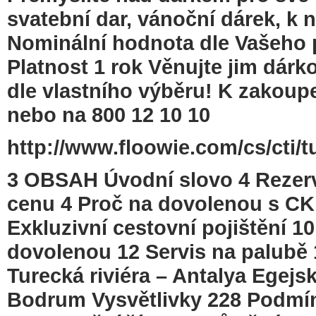
svatební dar, vánoční dárek, k 
Nominální hodnota dle Vašeho p
Platnost 1 rok Věnujte jim dá
dle vlastního výběru! K zakou
nebo na 800 12 10 10
http://www.floowie.com/cs/cti/t
3 OBSAH Úvodní slovo 4 Rezervuj
cenu 4 Proč na dovolenou s C
Exkluzivní cestovní pojištění 10
dovolenou 12 Servis na palubě 
Turecká riviéra – Antalya Egejsk
Bodrum Vysvětlivky 228 Podmín