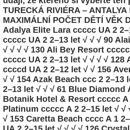
údaji, ze kterého si vyberte te
TURECKÁ RIVIÉRA – ANTALYA
MAXIMÁLNÍ POČET DĚTÍ VĚK
Adalya Elite Lara ccccc UA 2 2–
ccccc UA 2 2–13 let √ √ √ 90 Ala
√ √ √ √ 130 Ali Bey Resort cccc
ccccc UA 2 2–13 let √ √ √ √ 12
ccccd UA 2 2–12 let √ √ 156 Ave
√ √ 154 Azak Beach ccc 2 2–13 l
2–13 let √ √ √ 61 Blue Diamond A
Botanik Hotel & Resort ccccc A 3
Platinum ccccc A 2 2–15 let √ √ 
√ 153 Caretta Beach cccc A 1 2–
UA 2 2–15 let √ √ √ √ 126 Cryst