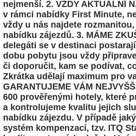
nejmenší. 2. VŽDY AKTUÁLNÍ N
v rámci nabídky First Minute, ne
vždy u nás najdete rozmanitou,
nabídku zájezdů. 3. MÁME ZK
delegáti se v destinaci postaraj
dobu pobytu jsou vždy připrave
či doporučit, kam se podívat, c
Zkrátka udělají maximum pro v
GARANTUJEME VÁM NEJVYŠŠÍ K
600 prověřenými hotely, které 
a kontrolujeme kvalitu jejich sl
nabídku zájezdu. V případě jak
systém kompenzací, tzv. ITQ S