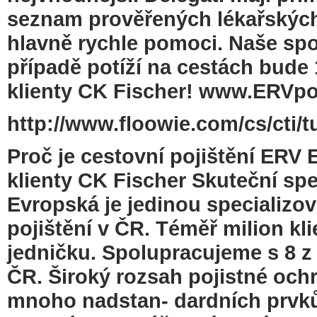
seznam prověřených lékařských
hlavně rychle pomoci. Naše spo
případě potíží na cestách bude
klienty CK Fischer! www.ERVpo
http://www.floowie.com/cs/cti/t
Proč je cestovní pojištění ERV 
klienty CK Fischer Skuteční spe
Evropská je jedinou specializo
pojištění v ČR. Téměř milion kl
jedničku. Spolupracujeme s 8 z 
ČR. Široký rozsah pojistné och
mnoho nadstan- dardních prvků: