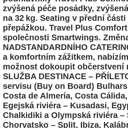
zvýšená péče posádky, zvýšená
na 32 kg. Seating v přední části
přepážkou. Travel Plus Comfort 
společnosti Smartwings. Změn
NADSTANDARDNÍHO CATERINGU 
a komfortním zážitkem, nabízíme
možnost dokoupit občerstvení 
SLUŽBA DESTINACE – PŘÍLET
servisu (Buy on Board) Bulhars
Costa de Almería, Costa Cálida,
Egejská riviéra – Kusadasi, Eg
Chalkidiki a Olympská riviéra –
Chorvatsko – Split, Ibiza, Kaláb