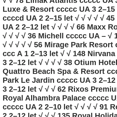
√ √ 78 Limak Atlantis ccccc UA 3
Luxe & Resort ccccc UA 3 2–15 l
ccccd UA 2 2–15 let √ √ √ √ √ 4
UA 2 2–12 let √ √ √ √ 66 Maxx R
√ √ √ √ 36 Michell ccccc UA – √ 
√ √ √ √ √ 56 Mirage Park Resort 
ccc A 1 2–13 let √ √ 148 Nirvan
3 2–12 let √ √ √ √ 38 Otium Hotel
Quattro Beach Spa & Resort ccc
Park Le Jardin ccccc UA 3 2–12
3 2–12 let √ √ √ 62 Rixos Premiu
Royal Alhambra Palace ccccc UA
ccccc UA 2 2–10 let √ √ √ √ 91 
2 2–12 let √ √ √ 135 Royal Holid