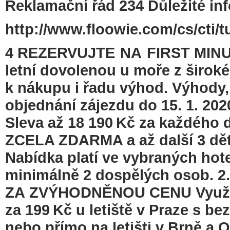
Reklamační řád 234 Důležité in
http://www.floowie.com/cs/cti/t
4 REZERVUJTE NA FIRST MINUT
letní dovolenou u moře z široké
k nákupu i řadu výhod. Výhody, 
objednání zájezdu do 15. 1. 2
Sleva až 18 190 Kč za každého d
ZCELA ZDARMA a až další 3 děti 
Nabídka platí ve vybraných hot
minimálně 2 dospělých osob. 
ZA ZVÝHODNĚNOU CENU Využijt
za 199 Kč u letiště v Praze s be
nebo přímo na letišti v Brně a 