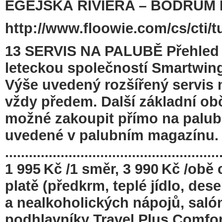
EGEJSKÁ RIVIÉRA – BODRUM 
http://www.floowie.com/cs/cti/t
13 SERVIS NA PALUBĚ Přehled 
leteckou společností Smartwing
Výše uvedený rozšířený servis n
vždy předem. Další základní obč
možné zakoupit přímo na palubě
uvedené v palubním magazínu. 
......................................................
1 995 Kč /1 směr, 3 990 Kč /obě
platě (předkrm, teplé jídlo, de
a nealkoholických nápojů, salóne
podhlavníky Travel Plus Comfort