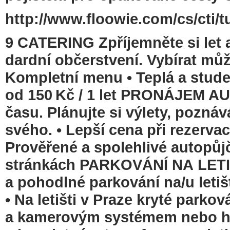
http://www.floowie.com/cs/cti/t
9 CATERING Zpříjemněte si let a
dardní občerstvení. Vybírat může
Kompletní menu • Teplá a stude
od 150 Kč / 1 let PRONÁJEM AU
času. Plánujte si výlety, pozná
svého. • Lepší cena při rezervac
Prověřené a spolehlivé autopů
stránkách PARKOVÁNÍ NA LETIŠ
a pohodlné parkování na/u letišt
• Na letišti v Praze kryté parko
a kamerovým systémem nebo hlíd