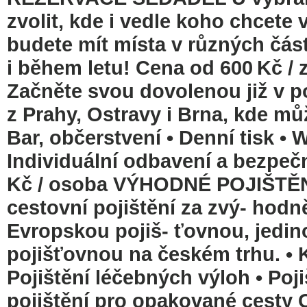
zvolit, kde i vedle koho chcete v
budete mít místa v různých část
i během letu! Cena od 600 Kč /
Začněte svou dovolenou již v po
z Prahy, Ostravy i Brna, kde mů
Bar, občerstvení • Denní tisk • 
Individuální odbavení a bezpeč
Kč / osoba VÝHODNÉ POJIŠTĚNÍ 
cestovní pojištění za zvý- ho
Evropskou pojiš- ťovnou, jedin
pojišťovnou na českém trhu. • K
Pojištění léčebných výloh • Poji
pojištění pro opakované cesty 