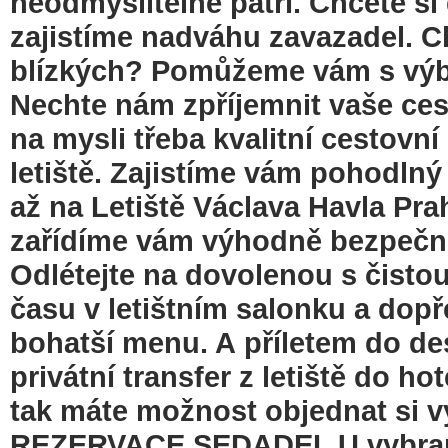
neodmyslitelně patří. Chcete si
zajistíme nadváhu zavazadel. C
blízkých? Pomůžeme vám s výb
Nechte nám zpříjemnit vaše ce
na mysli třeba kvalitní cestovn
letiště. Zajistíme vám pohodlný 
až na Letiště Václava Havla Pr
zařídíme vám výhodně bezpečné 
Odlétejte na dovolenou s čisto
času v letištním salonku a dopř
bohatší menu. A příletem do de
privátní transfer z letiště do h
tak máte možnost objednat si 
REZERVACE SEDADEL U vybraný