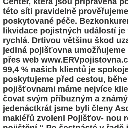
Center, která jsou připravena p
této síti pravidelně prověřujeme
poskytované péče. Bezkonkuren
likvidace pojistných událostí j
rychlá. Drtivou většinu škod u
jediná pojišťovna umožňujeme 
přes web www.ERVpojistovna.cz
99,4 % našich klientů je spokoje
poskytujeme před cestou, během
pojišťovnami máme nejvíce klie
čovat svým příbuzným a známým
jedenáctkrát jsme byli členy As
makléřů zvoleni Pojišťov- nou r
pojištění.“ Po šestnácté v řadě 