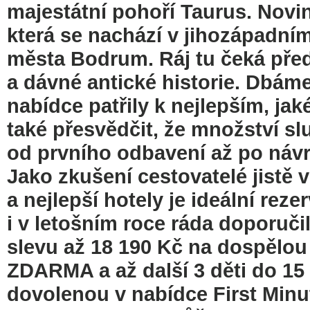
majestátní pohoří Taurus. Novin
která se nachází v jihozápadním
města Bodrum. Ráj tu čeká pře
a dávné antické historie. Dbáme
nabídce patřily k nejlepším, jak
také přesvědčit, že množství s
od prvního odbavení až po návra
Jako zkušení cestovatelé jistě v
a nejlepší hotely je ideální rez
i v letošním roce ráda doporuči
slevu až 18 190 Kč na dospělou
ZDARMA a až další 3 děti do 15 
dovolenou v nabídce First Minut