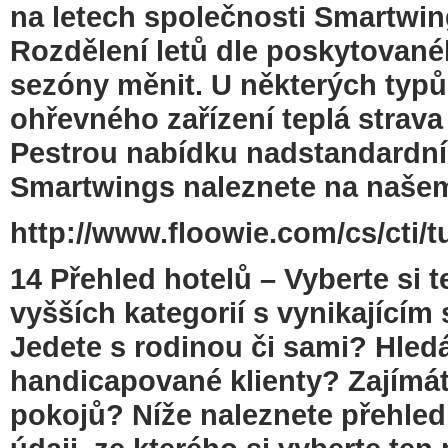
na letech společnosti Smartwi
Rozdělení letů dle poskytovan
sezóny měnit. U některých typů
ohřevného zařízení teplá strav
Pestrou nabídku nadstandardníh
Smartwings naleznete na naše
http://www.floowie.com/cs/cti/t
14 Přehled hotelů – Vyberte si t
vyšších kategorií s vynikajícím
Jedete s rodinou či sami? Hled
handicapované klienty? Zajímá
pokojů? Níže naleznete přehle