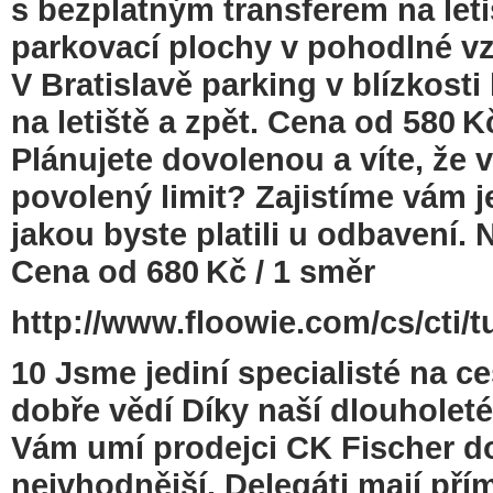
s bezplatným transferem na leti
parkovací plochy v pohodlné vz
V Bratislavě parking v blízkosti
na letiště a zpět. Cena od 58
Plánujete dovolenou a víte, že v
povolený limit? Zajistíme vám 
jakou byste platili u odbavení. 
Cena od 680 Kč / 1 směr
http://www.floowie.com/cs/cti/t
10 Jsme jediní specialisté na ce
dobře vědí Díky naší dlouholet
Vám umí prodejci CK Fischer dop
nejvhodnější. Delegáti mají pří