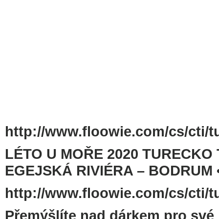
http://www.floowie.com/cs/cti/t
LÉTO U MOŘE 2020 TURECKO 
EGEJSKÁ RIVIÉRA – BODRUM 
http://www.floowie.com/cs/cti/t
Přemýšlíte nad dárkem pro své bl