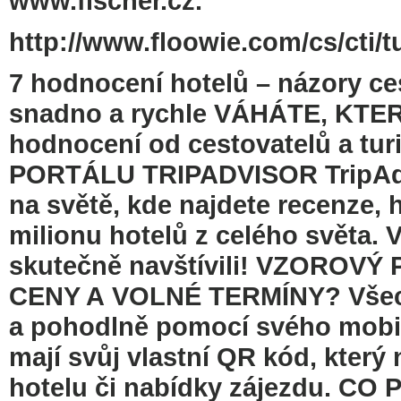
www.fischer.cz.
http://www.floowie.com/cs/cti/t
7 hodnocení hotelů – názory ces
snadno a rychle VÁHÁTE, KTE
hodnocení od cestovatelů a tu
PORTÁLU TRIPADVISOR TripAdvis
na světě, kde najdete recenze, 
milionu hotelů z celého světa. V
skutečně navštívili! VZOROV
CENY A VOLNÉ TERMÍNY? Všechn
a pohodlně pomocí svého mobil
mají svůj vlastní QR kód, který
hotelu či nabídky zájezdu. 