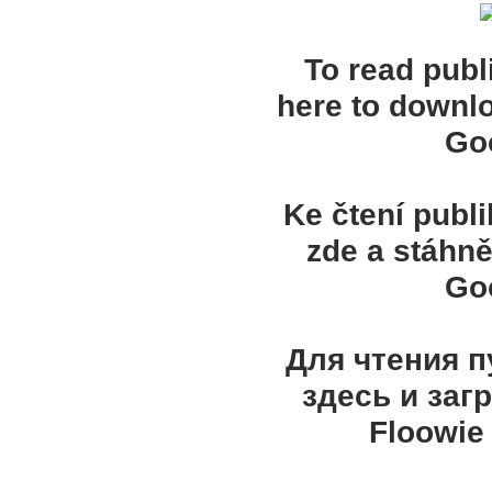
To read publ
here to downl
Goo
Ke čtení publ
zde a stáhně
Goo
Для чтения 
здесь и заг
Floowie 