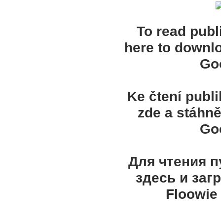
To read publ
here to downl
Goo
Ke čtení publ
zde a stáhně
Goo
Для чтения 
здесь и заг
Floowie 