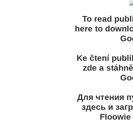
To read publ
here to downl
Goo
Ke čtení publ
zde a stáhně
Goo
Для чтения 
здесь и заг
Floowie 