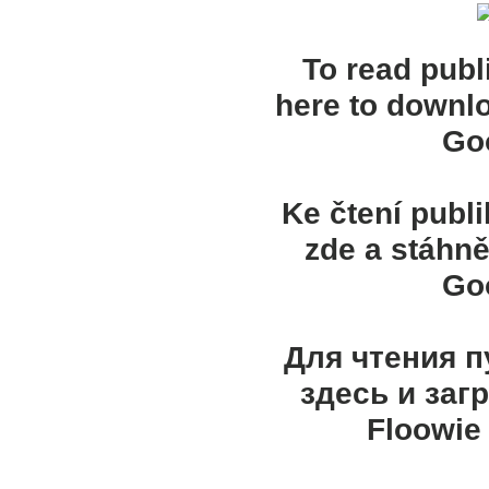
To read publ
here to downl
Goo
Ke čtení publ
zde a stáhně
Goo
Для чтения 
здесь и заг
Floowie 