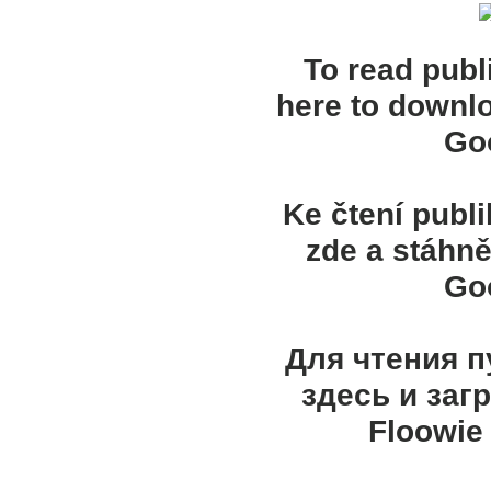
To read publ
here to downl
Goo
Ke čtení publ
zde a stáhně
Goo
Для чтения 
здесь и заг
Floowie 