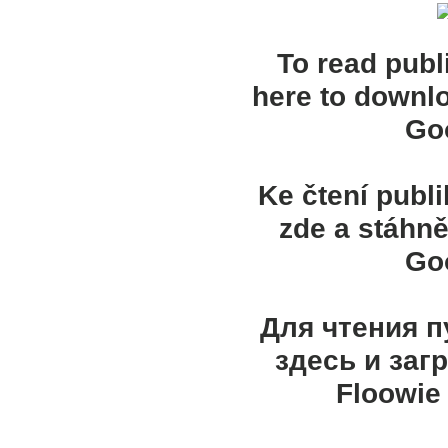
To read publ
here to downl
Goo
Ke čtení publ
zde a stáhně
Goo
Для чтения 
здесь и заг
Floowie 