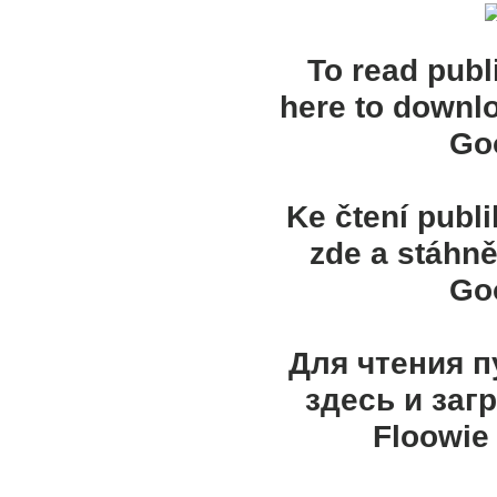
To read publ
here to downl
Goo
Ke čtení publ
zde a stáhně
Goo
Для чтения 
здесь и заг
Floowie 