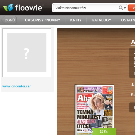
V
ČASOPISY / NOVINY
KNIHY
KATALOGY
OSTATN
DOMŮ
A
J
www.cncenter.cz/
Ka
18
Kč