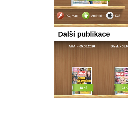
PC, Mac
Android
iOS
Další publikace
AHA! - 05.08.2026
Blesk - 05.
18
Kč
23
K