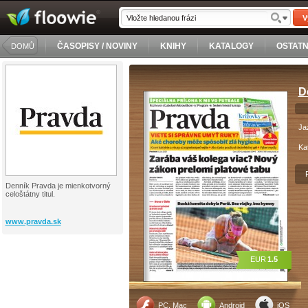
V
ČASOPISY / NOVINY
KNIHY
KATALOGY
OSTATN
DOMŮ
D
Ja
Ka
Denník Pravda je mienkotvorný
celoštátny titul.
www.pravda.sk
EUR
1.5
PC, Mac
Android
iOS