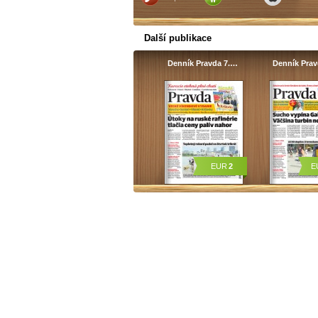
Další publikace
Denník Pravda 7.…
Denník Pra
EUR
2
E