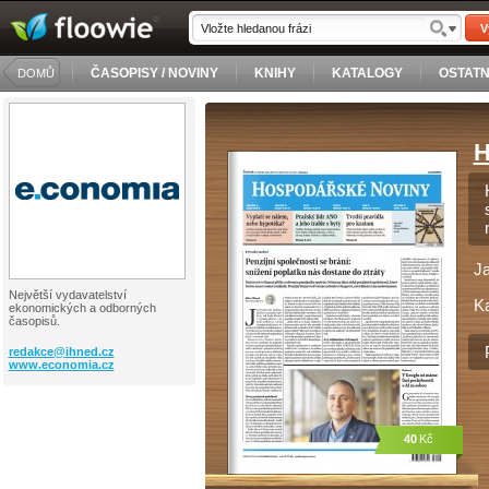
V
ČASOPISY / NOVINY
KNIHY
KATALOGY
OSTATN
DOMŮ
H
J
Největší vydavatelství
Ka
ekonomických a odborných
časopisů.
redakce@
ihned.cz
www.economia.cz
40
Kč