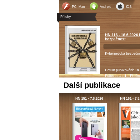
PC, Mac
Android
iOS
Přílohy
HN 116 - 18.6.2026
bezpečnost
Kybernetická bezpečn
Datum publikování:
18.
Počet stran:
1
Přečte
Další publikace
HN 151 - 7.8.2026
HN 151 - 7.