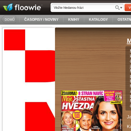
V
ČASOPISY / NOVINY
KNIHY
KATALOGY
OSTATN
DOMŮ
M
J
Ka