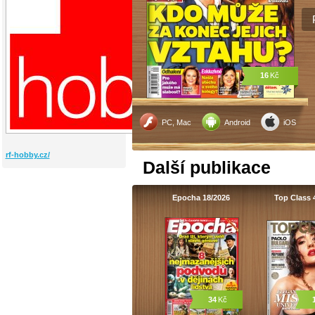
16
Kč
PC, Mac
Android
iOS
rf-hobby.cz/
Další publikace
Epocha 18/2026
Top Class 
34
Kč