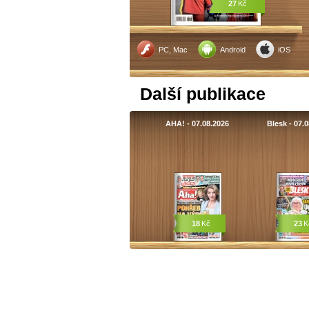
27
Kč
PC, Mac
Android
iOS
Další publikace
AHA! - 07.08.2026
Blesk - 07.
18
Kč
23
K