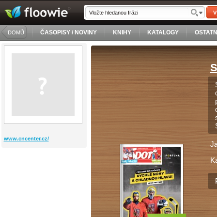
V
ČASOPISY / NOVINY
KNIHY
KATALOGY
OSTATN
DOMŮ
S
www.cncenter.cz/
J
Ka