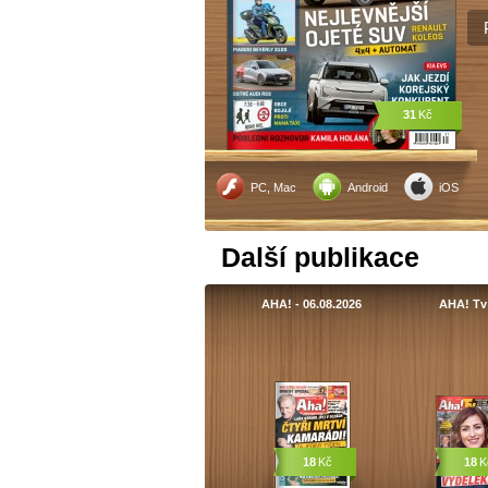
31
Kč
PC, Mac
Android
iOS
Další publikace
AHA! - 06.08.2026
AHA! Tv
18
Kč
18
K