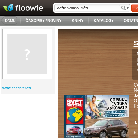
V
ČASOPISY / NOVINY
KNIHY
KATALOGY
OSTATN
DOMŮ
S
Co
www.cncenter.cz/
Ne
Ja
Ob
Po
J
Ka