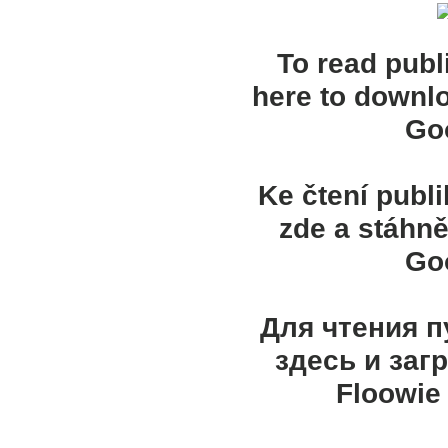
To read publ
here to downl
Goo
Ke čtení publ
zde a stáhně
Goo
Для чтения 
здесь и заг
Floowie 