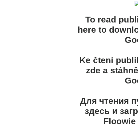
To read publ
here to downl
Goo
Ke čtení publ
zde a stáhně
Goo
Для чтения 
здесь и заг
Floowie 