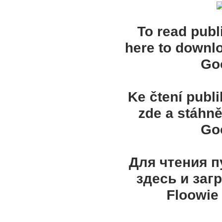
To read publ
here to downl
Goo
Ke čtení publ
zde a stáhně
Goo
Для чтения 
здесь и заг
Floowie 