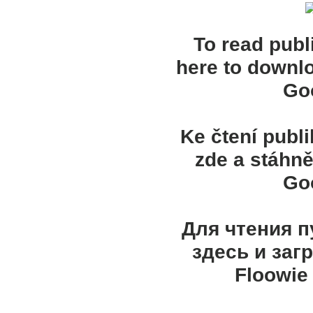
To read publ
here to downl
Goo
Ke čtení publ
zde a stáhně
Goo
Для чтения 
здесь и заг
Floowie 