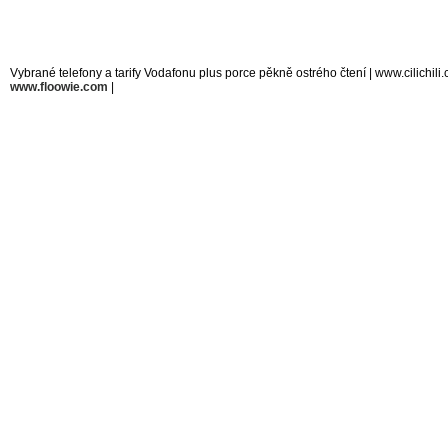
Vybrané telefony a tarify Vodafonu plus porce pěkně ostrého čtení | www.cilichi
www.floowie.com
|