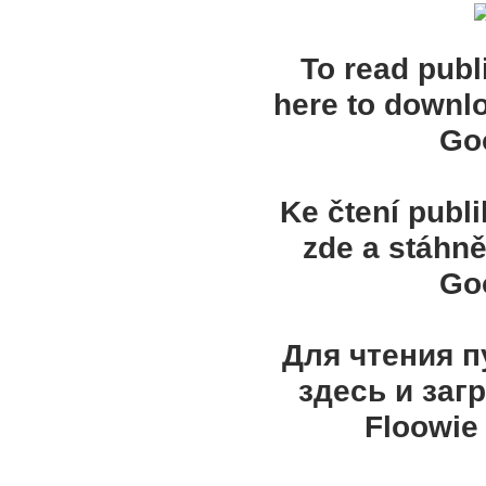
To read publ
here to downl
Goo
Ke čtení publ
zde a stáhně
Goo
Для чтения 
здесь и заг
Floowie 