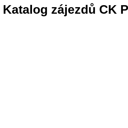
Katalog zájezdů CK P