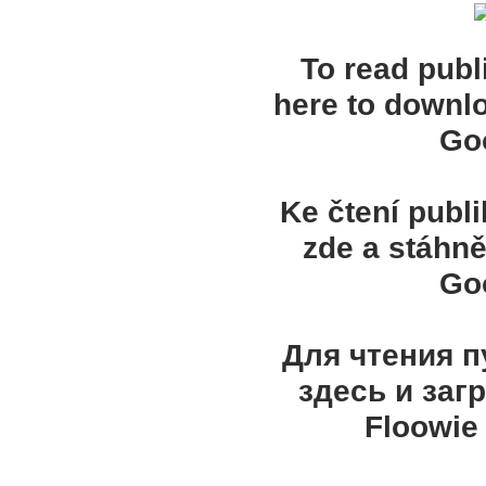
To read publ
here to downl
Goo
Ke čtení publ
zde a stáhně
Goo
Для чтения 
здесь и заг
Floowie 