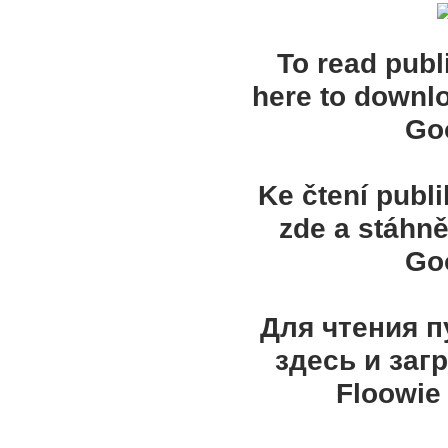
To read publ
here to downl
Goo
Ke čtení publ
zde a stáhně
Goo
Для чтения 
здесь и заг
Floowie 