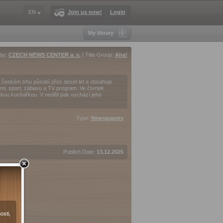
EN
Join us now!
Login
My library
 by:
CZECH NEWS CENTER a. s.
| Title Group:
Aha!
eském trhu působí přes deset let a obsahuje
krimi, sport, zábavu a TV program. Ve čtvrtek
kou kuchařkou. V neděli pak vychází jeho
Type:
Newspapers
Publish Date:
13.12.2025
osti,