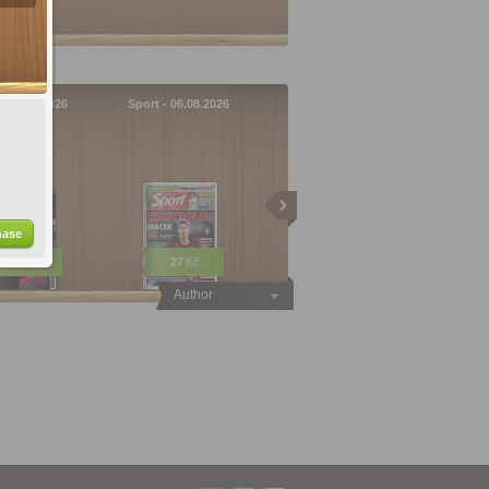
X - 32/2026
Sport - 06.08.2026
hase
47
Kč
27
Kč
Author