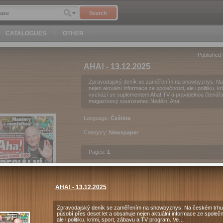
Search
CATALOGUES
OTHER
Published
AHA! - 13.12.2025
Zpravodajský deník se zaměřením na showbyznys. Na č
nejen aktuální informace ze společnosti, ale i politiku, 
vychází se suplementem Aha! TV a pravidelnou čtenářs
magazínový sourozenec Nedělní Aha!
Language:
Čeština
Category:
Newspaper
Pages:
1
AHA! - 13.12.2025
18
Kč
Purchase
Preview
Zpravodajský deník se zaměřením na showbyznys. Na českém trhu
působí přes deset let a obsahuje nejen aktuální informace ze společn
ale i politiku, krimi, sport, zábavu a TV program. Ve…