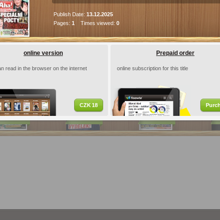
c
Android
iOS
Publish Date:
13.12.2025
Pages:
1
Times viewed:
0
ications
 - 06.08.2026
AHA! Tv -…
Blesk - 06.08.2026
REFLE
online version
Prepaid order
n read in the browser on the internet
online subscription for this title
CZK 18
Purc
18
Kč
18
Kč
23
Kč