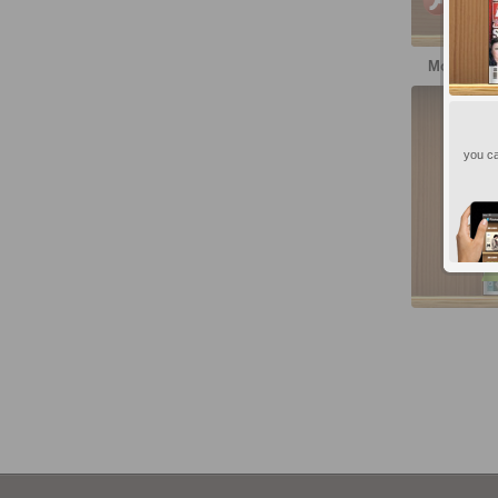
PC, Ma
More publ
AHA!
you ca