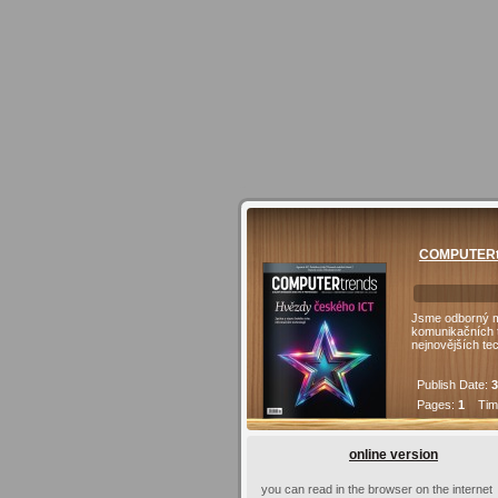
COMPUTERtr
Jsme odborný mě
komunikačních t
nejnovějších te
Publish Date:
3
Pages:
1
Time
online version
you can read in the browser on the internet