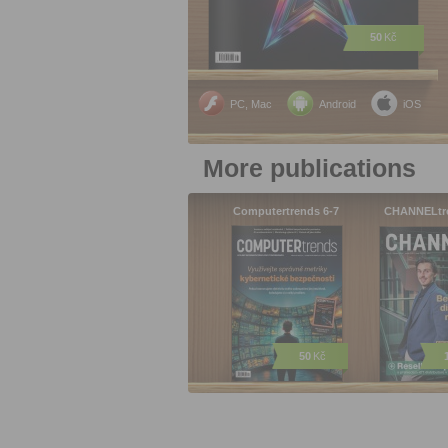
50
Kč
PC, Mac
Android
iOS
More publications
Computertrends 6-7
CHANNELtr
50
Kč