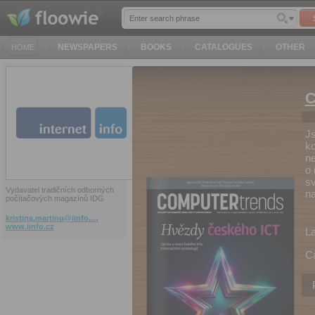
NEWSPAPERS
BOOKS
CATALOGUES
OTHER
HOME
C
Js
ko
ne
o 
sv
Vydavatel tradičních odborných
na
počítačových magazínů IDG
kristina.martinu@iinfo.…
www.iinfo.cz
L
C