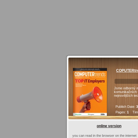
COPUTERtre
Jsme odborný mě
komunikačních t
nejnovějších te
Publish Date:
3
Pages:
1
Time
online version
you can read in the browser on the internet