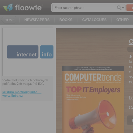
NEWSPAPERS
BOOKS
CATALOGUES
OTHER
HOME
C
Js
ko
ne
o 
sv
Vydavatel tradičních odborných
na
počítačových magazínů IDG
kristina.martinu@iinfo.…
www.iinfo.cz
L
C