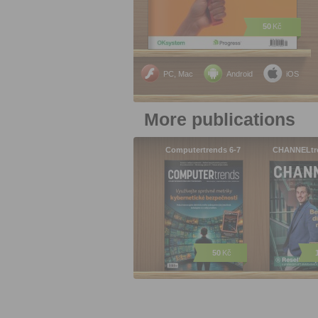
50
Kč
PC, Mac
Android
iOS
More publications
Computertrends 6-7
CHANNELtr
50
Kč