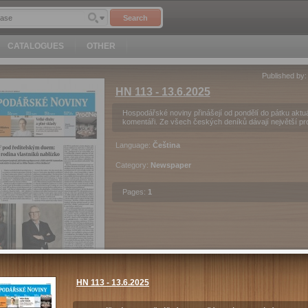
Search
CATALOGUES
OTHER
Published by
HN 113 - 13.6.2025
Hospodářské noviny přinášejí od pondělí do pátku aktuá
komentáři. Ze všech českých deníků dávají největší pr
Language:
Čeština
Category:
Newspaper
Pages:
1
40
Kč
Purchase
HN 113 - 13.6.2025
c
Android
iOS
Price includes attachments