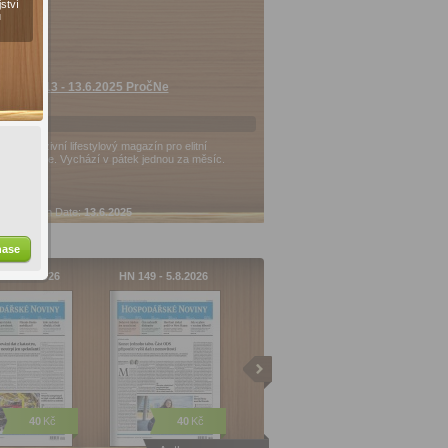
ství
ů
HN 113 - 13.6.2025 PročNe
Exkluzivní lifestylový magazín pro elitní
čtenáře. Vychází v pátek jednou za měsíc.
Publish Date:
13.6.2025
Pages:
1
Times viewed:
0
hase
0 - 6.8.2026
HN 149 - 5.8.2026
40
Kč
40
Kč