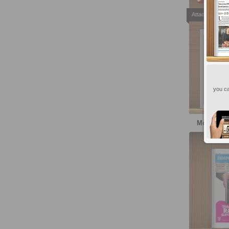
Attachments
you ca
More publ
HN 1