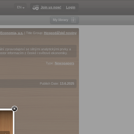
EN
Join us now!
Login
My library
:
Economia, a.s.
| Title Group:
Hospodářské noviny
lní zpravodajství se silnými analytickými prvky a
ostor informacím z české i světové ekonomiky.
Type:
Newspapers
Publish Date:
13.6.2025