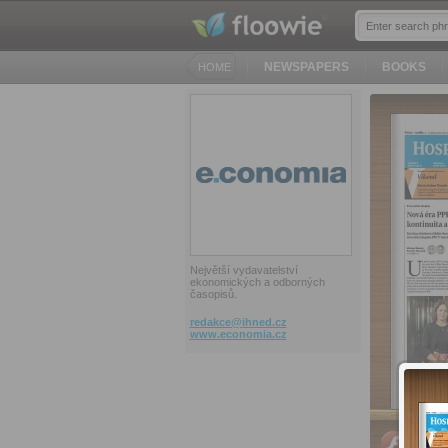
NEWSPAPERS
BOOKS
HOME
Největší vydavatelství
ekonomických a odborných
časopisů.
redakce@
ihned.cz
www.economia.cz
PC, Ma