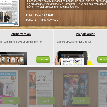
Hospodářské noviny přinášejí od pondělí do pátku aktuální zpravodaj
se silnými analytickými prvky a komentáři. Ze všech českých deník
dávají největší prostor informacím z české i…
Publish Date:
13.6.2025
Pages:
1
Times viewed:
0
HN 113 - 13.6.2025 Víkend
Magazín pro chytré čtenáře. Vychází každý
online version
Prepaid order
pátek.
n read in the browser on the internet
online subscription for this title
Publish Date:
13.6.2025
Pages:
1
Times viewed:
0
ications
CZK 40
Purc
51 - 7.8.2026
HN 151 - 7.8.2026…
Ekonom 31 -…
HN 15
40
Kč
22
Kč
75
Kč