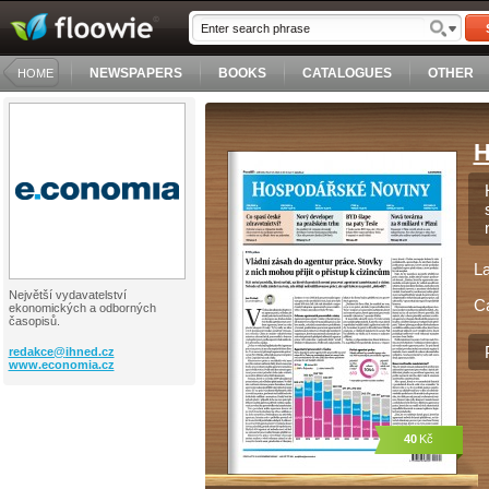
NEWSPAPERS
BOOKS
CATALOGUES
OTHER
HOME
H
L
Největší vydavatelství
C
ekonomických a odborných
časopisů.
redakce@
ihned.cz
www.economia.cz
40
Kč