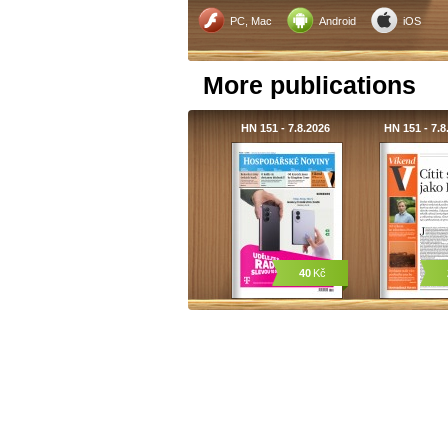
PC, Mac
Android
iOS
More publications
HN 151 - 7.8.2026
HN 151 - 7.
40
Kč