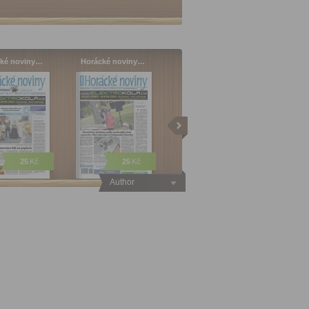
ké noviny…
Horácké noviny…
25
Kč
25
Kč
Author