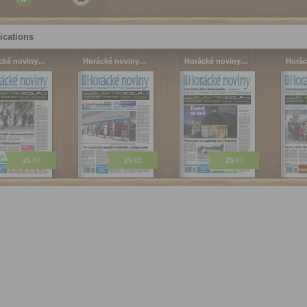
ications
cké noviny…
Horácké noviny…
Horácké noviny…
Horác
25
Kč
25
Kč
25
Kč