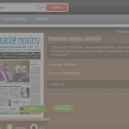
Search
CATALOGUES
OTHER
Publishe
Horácké noviny 12/2026
Týdeník pro Třebíčsko, Moravskobudějovicko, Jemnic
čtvrtek přináší zpravodajství z politiky a ekonomiky, d
a Vysočině.
Language:
Čeština
Category:
Newspaper
Pages:
1
25
Kč
Purchase
c
Android
iOS