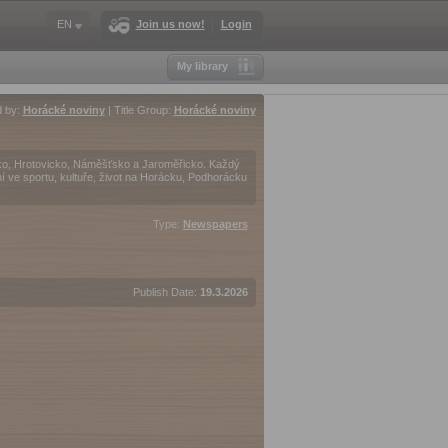
EN
Join us now!
Login
My library
d by:
Horácké noviny
| Title Group:
Horácké noviny
ko, Hrotovicko, Náměšťsko a Jaroměřicko. Každý
ění ve sportu, kultuře, život na Horácku, Podhorácku
Type:
Newspapers
Publish Date:
19.3.2026