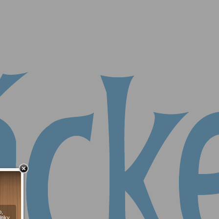
o,
itiky