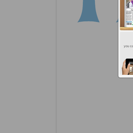
you ca