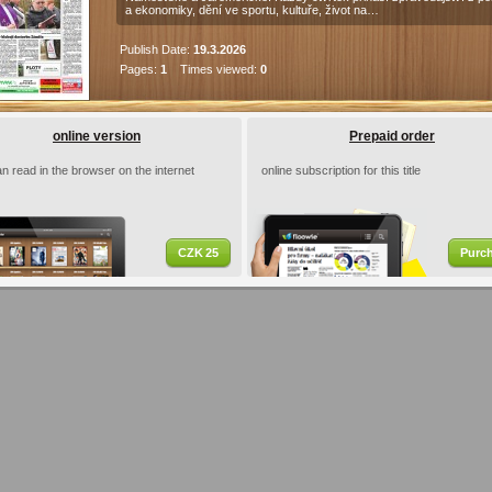
a ekonomiky, dění ve sportu, kultuře, život na…
Publish Date:
19.3.2026
Pages:
1
Times viewed:
0
online version
Prepaid order
n read in the browser on the internet
online subscription for this title
CZK 25
Purc