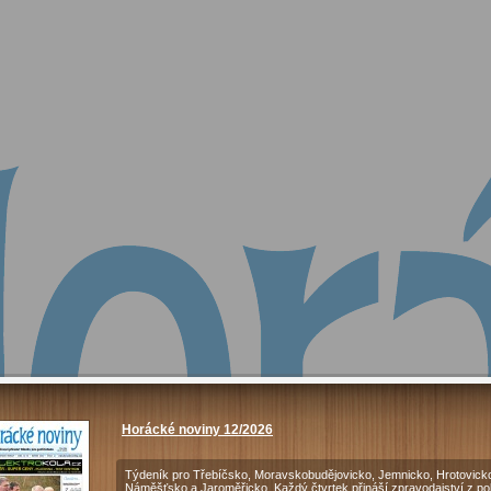
Horácké noviny 12/2026
Týdeník pro Třebíčsko, Moravskobudějovicko, Jemnicko, Hrotovick
Náměšťsko a Jaroměřicko. Každý čtvrtek přináší zpravodajství z pol