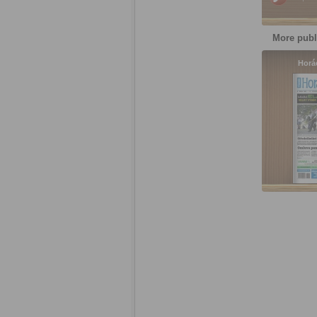
More publ
Horá