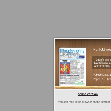
Horácké nov
Týdeník pro T
Náměšťsko a J
a ekonomiky, 
Publish Date:
1
Pages:
1
Time
online version
you can read in the browser on the internet