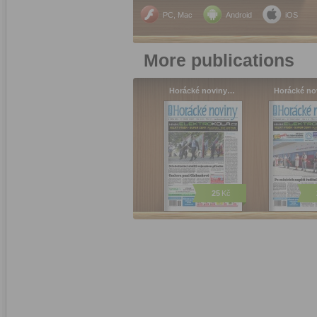
PC, Mac
Android
iOS
More publications
Horácké noviny…
Horácké n
25
Kč