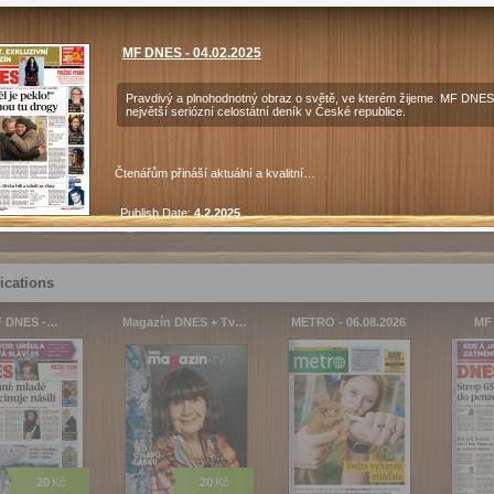
Category:
Newspaper
MF DNES - 04.02.2025
Pages:
1
Pravdivý a plnohodnotný obraz o světě, ve kterém žijeme. MF DNES
největší seriózní celostátní deník v České republice.
20
Kč
Purchase
Čtenářům přináší aktuální a kvalitní…
Publish Date:
4.2.2025
c
Android
iOS
Price includes attachments
Pages:
1
Times viewed:
0
online version
Prepaid order
ications
n read in the browser on the internet
online subscription for this title
 DNES -…
Magazín DNES + Tv…
METRO - 06.08.2026
MF
CZK 20
Purc
20
Kč
20
Kč