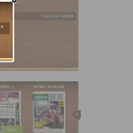
Publish Date:
4.2.2025
 je
 DNES -…
METRO - 05.08.2026
hase
20
Kč