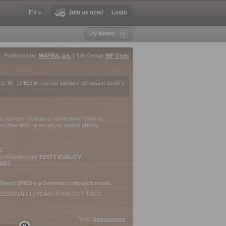
EN
Join us now!
Login
My library
Published by:
MAFRA, a.s.
| Title Group:
MF Dnes
e. MF DNES je největší seriózní celostátní deník v
čné servisní informace i oddechové čtení ve
ůžete těšit na tematicky laděné přílohy.
S
spotřebitelskými
TESTY KVALITY
DNES
íkend DNES a v Orientaci Lidových novin.
REGIONÁLNÍ VYDÁNÍ TOHOTO TITULU.
Type:
Newspapers