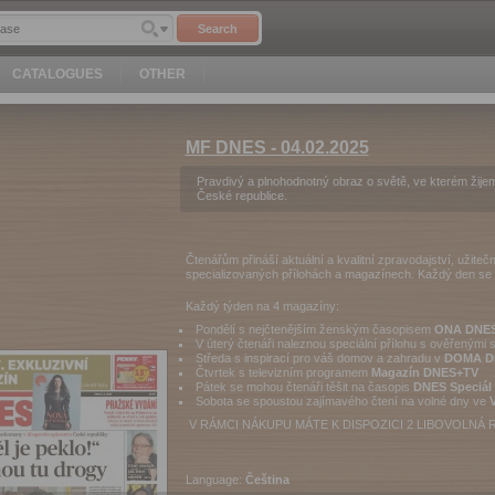
Search
CATALOGUES
OTHER
MF DNES - 04.02.2025
Pravdivý a plnohodnotný obraz o světě, ve kterém žijem
České republice.
Čtenářům přináší aktuální a kvalitní zpravodajství, užite
specializovaných přílohách a magazínech. Každý den se m
Každý týden na 4 magazíny:
Pondělí s nejčtenějším ženským časopisem
ONA DNE
V úterý čtenáři naleznou speciální přílohu s ověřenými 
Středa s inspirací pro váš domov a zahradu v
DOMA 
Čtvrtek s televizním programem
Magazín DNES+TV
Pátek se mohou čtenáři těšit na časopis
DNES Speciál
Sobota se spoustou zajímavého čtení na volné dny ve
V
V RÁMCI NÁKUPU MÁTE K DISPOZICI 2 LIBOVOLNÁ 
Language:
Čeština