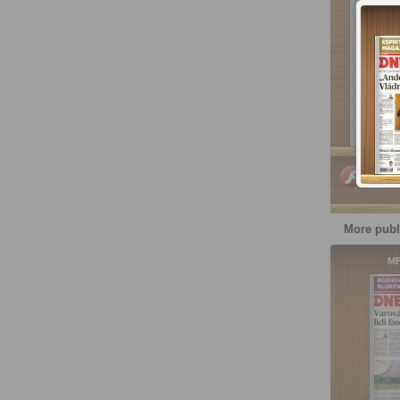
PC, Ma
More publ
you ca
MF