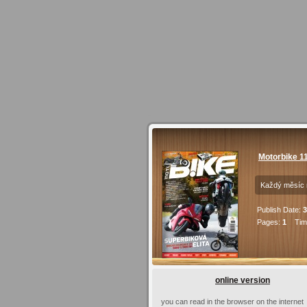
Motorbike 1
Každý měsíc 
Publish Date:
3
Pages:
1
Time
online version
you can read in the browser on the internet