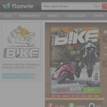
NEWSPAPERS
BOOKS
CATALOGUES
OTHER
HOME
M
La
Ca
vydavatel měsíčníku Motorbike a
Katalogu motocyklů, skútrů a
asistent@motorbike-czec…
www.motorbike-czech.cz
59
Kč
PC, Mac
Android
iOS