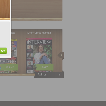
čka 31/2026
INTERVIEW 08/2026
hase
23.9
Kč
59
Kč
Author