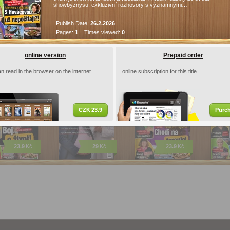
showbyznysu, exkluzivní rozhovory s významnými…
Publish Date:
26.2.2026
c
Android
iOS
Pages:
1
Times viewed:
0
ications
online version
Prepaid order
n read in the browser on the internet
online subscription for this title
ička 33/2026
TÝDEN 16/2026
Sedmička 32/2026
Sedmi
CZK 23.9
Purc
23.9
Kč
29
Kč
23.9
Kč