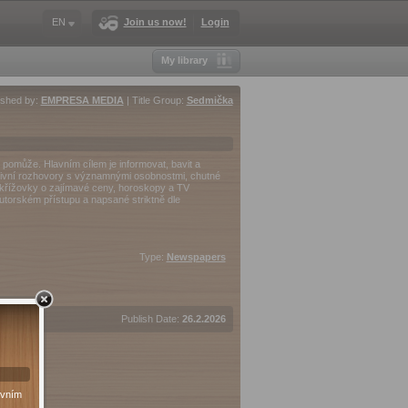
EN
Join us now!
Login
My library
ished by:
EMPRESA MEDIA
| Title Group:
Sedmička
pomůže. Hlavním cílem je informovat, bavit a
zivní rozhovory s významnými osobnostmi, chutné
 a křížovky o zajímavé ceny, horoskopy a TV
utorském přístupu a napsané striktně dle
Type:
Newspapers
Publish Date:
26.2.2026
avním