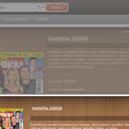
Search
CATALOGUES
OTHER
Publ
Sedmička 10/2026
Sedmička je moderní společenský časopis, který pobaví i 
vzdělávat. Aktuální články ze světa showbyznysu, exklu
recepty, bydlení a zvířátka, cestovatelské tipy, soutěže
program na celý týden. Všechny texty jsou založené na a
novinářských pravidel a principů.
Language:
Čeština
Category:
Entertainment
Pages:
1
Sedmička 10/2026
23.9
Kč
Purchase
Sedmička je moderní společenský časopis, který pobaví i pomůže. Hl
cílem je informovat, bavit a vzdělávat. Aktuální články ze světa