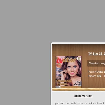
TV Star 15_
Televizní pro
Publish Date:
1
Pages:
136
Ti
online version
you can read in the browser on the internet