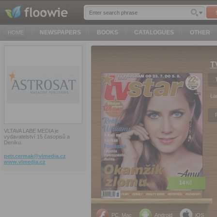
NEWSPAPERS
BOOKS
CATALOGUES
OTHER
HOME
T
La
VLTAVA LABE MEDIA je
vydavatelství 15 časopisů a
Deníku.
petr.cermak@
vlmedia.cz
www.vlmedia.cz
14
Kč
PC, Mac
Android
iOS