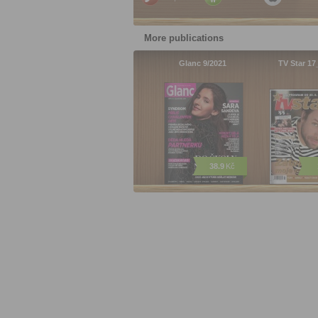
More publications
Glanc 9/2021
TV Star 17
38.9
Kč