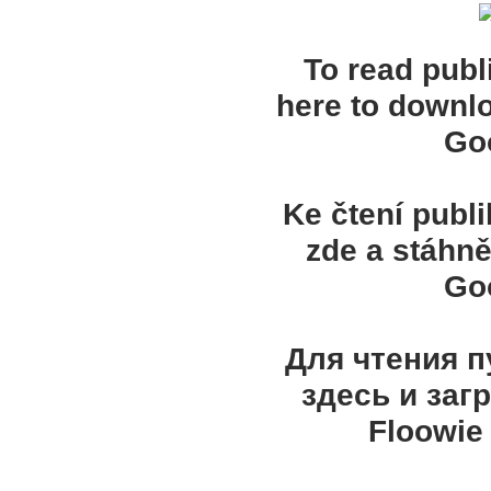
To read publ
here to downl
Goo
Ke čtení publ
zde a stáhně
Goo
Для чтения 
здесь и заг
Floowie 