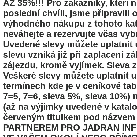
AŽ 35%!!! Pro zákazníky, kteří 
poslední chvíli, jsme připravi
výhodného nákupu z tohoto kat
neváhejte a rezervujte včas vyb
Uvedené slevy můžete uplatnit 
slevu vzniká již při zaplacení z
zájezdu, kromě vyjímek. Sleva 
Veškeré slevy můžete uplatnit 
termínech kde je v ceníkové ta
7=5, 7=6, sleva 5%, sleva 10%) 
(až na výjimky uvedené v katal
červeným titulkem pod názvem
PARTNEREM PRO JADRAN INF