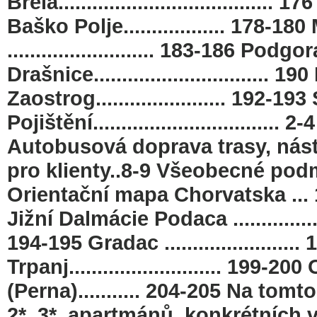
Brela...................................... 
Baško Polje.................. 178-180
.......................... 183-186 Podgora
Drašnice............................... 190
Zaostrog....................... 192-193
Pojištění.............................
Autobusová doprava trasy, nástup
pro klienty..8-9 Všeobecné podmín
Orientační mapa Chorvatska ... 
Jižní Dalmácie Podaca ...................
194-195 Gradac ........................ 1
Trpanj........................... 199-200
(Perna)........... 204-205 Na to
2*, 3*, apartmánů, konkrétních