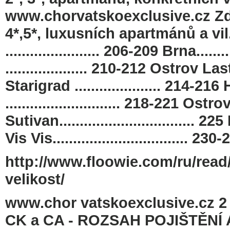
www.chorvatskoexclusive.cz Zd
4*,5*, luxusních apartmánů a vi
....................... 206-209 Brna......
.................... 210-212 Ostrov L
Starigrad ..................... 214-216 H
............................ 218-221 Ostr
Sutivan................................. 22
Vis Vis................................. 23
http://www.floowie.com/ru/read
velikost/
www.chor vatskoexclusive.cz
CK a CA - ROZSAH POJIŠTĚNÍ 