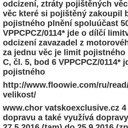
odcizení, ztráty pojištěných věc
věc které si pojištěný zakoupil 
pojistného plnění spoluúčast 500
VPPCPCZ/0114* jde o dílčí limitv
odcizení zavazadel z motorovéh
za jednu věc je limit pojistnéh
C, čl. 5, bod 6 VPPCPCZ/0114* jde
pojistného
http://www.floowie.com/ru/read
velikost/
www.chor vatskoexclusive.cz 4
dopravu a také využívá dopravy
27.5.2016 (tam) do 25.9.2016 (z