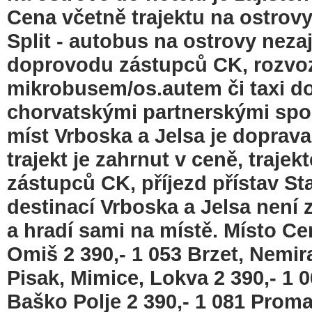
Cena včetně trajektu na ostrovy 
Split - autobus na ostrovy nezaj
doprovodu zástupců CK, rozvoz z
mikrobusem/os.autem či taxi do 
chorvatskými partnerskými spol
míst Vrboska a Jelsa je doprava
trajekt je zahrnut v ceně, traje
zástupců CK, příjezd přístav Sta
destinací Vrboska a Jelsa není za
a hradí sami na místě. Místo C
Omiš 2 390,- 1 053 Brzet, Nemira
Pisak, Mimice, Lokva 2 390,- 1 0
Baško Polje 2 390,- 1 081 Proma