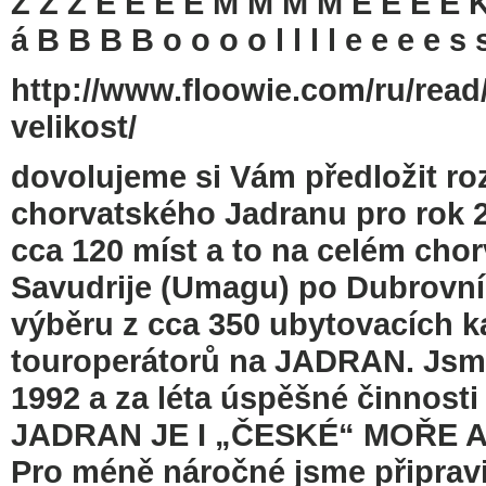
Z Z Z E E E E M M M M E E E E K K 
á B B B B o o o o l l l l e e e e s s 
http://www.floowie.com/ru/read
velikost/
dovolujeme si Vám předložit r
chorvatského Jadranu pro rok 
cca 120 míst a to na celém cho
Savudrije (Umagu) po Dubrovní
výběru z cca 350 ubytovacích k
touroperátorů na JADRAN. Jsme
1992 a za léta úspěšné činnosti
JADRAN JE I „ČESKÉ“ MOŘE 
Pro méně náročné jsme připravi