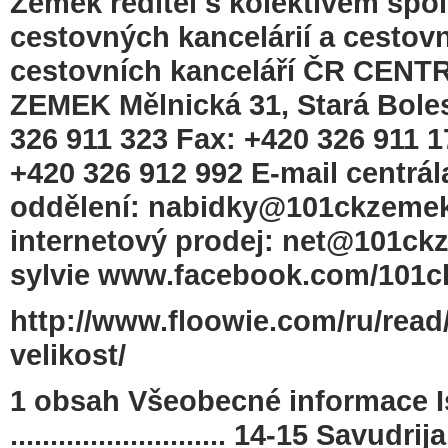
Zemek ředitel s kolektivem spo
cestovných kancelárií a cestov
cestovních kanceláří ČR CE
ZEMEK Mělnická 31, Stará Bolesl
326 911 323 Fax: +420 326 911 1
+420 326 912 992 E-mail centrá
oddělení: nabidky@101ckzeme
internetový prodej: net@101ck
sylvie www.facebook.com/101
http://www.floowie.com/ru/read
velikost/
1 obsah Všeobecné informace Is
........................... 14-15 Savudrija