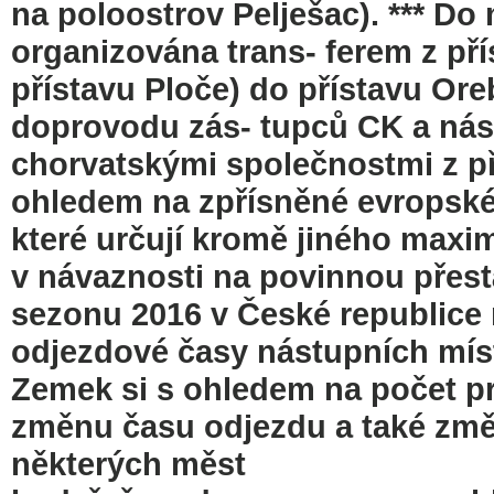
na poloostrov Pelješac). *** Do
organizována trans- ferem z přís
přístavu Ploče) do přístavu Ore
doprovodu zás- tupců CK a nás
chorvatskými společnostmi z p
ohledem na zpřísněné evropsk
které určují kromě jiného maxim
v návaznosti na povinnou přest
sezonu 2016 v České republice 
odjezdové časy nástupních míst
Zemek si s ohledem na počet p
změnu času odjezdu a také změ
některých měst