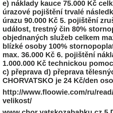
e) náklady kauce 75.000 Kč celk
úrazové pojištění trvalé násled
úrazu 90.000 Kč 5. pojištění zr
událost, trestný čin 80% storno
objednaných služeb celkem max.
blízké osoby 100% stornopoplat
max. 36.000 Kč 6. pojištění nák
1.000.000 Kč technickou pomoc
c) přeprava d) přeprava tělesn
CHORVATSKO je 24 Kč/den osoba
http://www.floowie.com/ru/read
velikost/
www.chor vatskozababku.cz 5 D