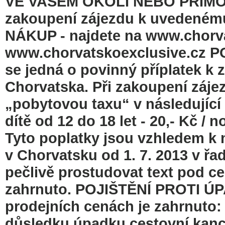
VE VAŠEM OKOLÍ NEBO PŘÍMO V
zakoupení zájezdu k uvedené
NÁKUP - najdete na www.chorv
www.chorvatskoexclusive.cz P
se jedná o povinný příplatek 
Chorvatska. Při zakoupení záje
„pobytovou taxu“ v následující v
dítě od 12 do 18 let - 20,- Kč / n
Tyto poplatky jsou vzhledem 
v Chorvatsku od 1. 7. 2013 v řad
pečlivě prostudovat text pod c
zahrnuto. POJIŠTĚNÍ PROTI 
prodejních cenách je zahrnuto: 
důsledku úpadku cestovní kance