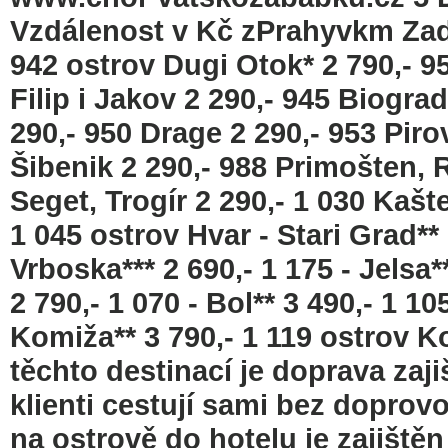
Vzdálenost v Kč zPrahyvkm Zadar
942 ostrov Dugi Otok* 2 790,- 95
Filip i Jakov 2 290,- 945 Biogr
290,- 950 Drage 2 290,- 953 Piro
Šibenik 2 290,- 988 Primošten, R
Seget, Trogír 2 290,- 1 030 Kaštel
1 045 ostrov Hvar - Stari Grad** 
Vrboska*** 2 690,- 1 175 - Jelsa*
2 790,- 1 070 - Bol** 3 490,- 1 105
Komiža** 3 790,- 1 119 ostrov Ko
těchto destinací je doprava zaji
klienti cestují sami bez doprov
na ostrově do hotelu je zajiště