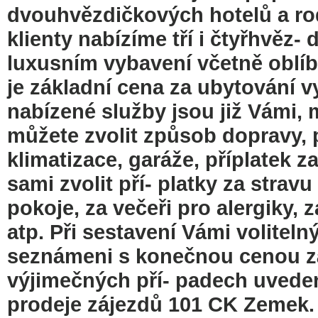
dvouhvězdičkových hotelů a ro
klienty nabízíme tří i čtyřhvěz-
luxusním vybavení včetně oblíb
je základní cena za ubytování v
nabízené služby jsou již Vámi, m
můžete zvolit způsob dopravy, p
klimatizace, garáže, příplatek z
sami zvolit pří- platky za strav
pokoje, za večeři pro alergiky, 
atp. Při sestavení Vámi voliteln
seznámeni s konečnou cenou zá
výjimečných pří- padech uved
prodeje zájezdů 101 CK Zemek. 