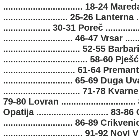
................................ 18-24 Mared
.......................... 25-26 Lanterna 
................... 30-31 Poreč ...........
............................ 46-47 Vrsar ....
............................... 52-55 Barbar
.................................. 58-60 P
............................. 61-64 Prema
............................ 65-69 Duga Uva
............................... 71-78 Kvarn
79-80 Lovran .............................. 80
Opatija .............................
............................ 86-89 Crikveni
................................ 91-92 N