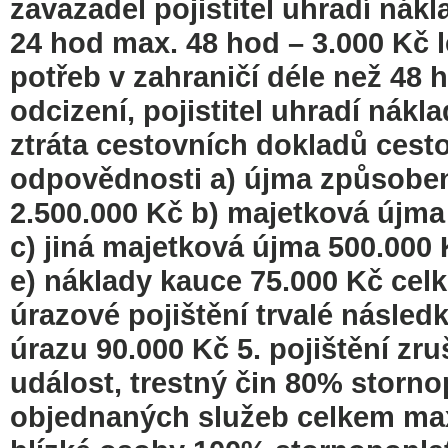
zavazadel pojistitel uhradí ná
24 hod max. 48 hod – 3.000 Kč l
potřeb v zahraničí déle než 48 
odcizení, pojistitel uhradí nák
ztráta cestovních dokladů cesto
odpovědnosti a) újma způsobená
2.500.000 Kč b) majetková újma 
c) jiná majetková újma 500.000
e) náklady kauce 75.000 Kč celk
úrazové pojištění trvalé násled
úrazu 90.000 Kč 5. pojištění zr
událost, trestný čin 80% storno
objednaných služeb celkem max.