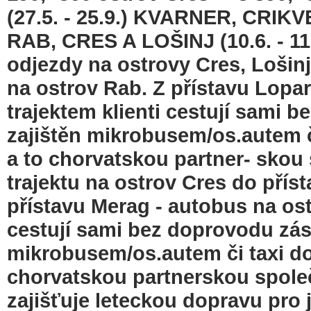
(27.5. - 25.9.) KVARNER, CRI
RAB, CRES A LOŠINJ (10.6. - 11.9
odjezdy na ostrovy Cres, Lošinj
na ostrov Rab. Z přístavu Lopar
trajektem klienti cestují sami 
zajištěn mikrobusem/os.autem či
a to chorvatskou partner- skou 
trajektu na ostrov Cres do přísta
přístavu Merag - autobus na ostr
cestují sami bez doprovodu zás
mikrobusem/os.autem či taxi do 
chorvatskou partnerskou spole
zajišťuje leteckou dopravu pro 