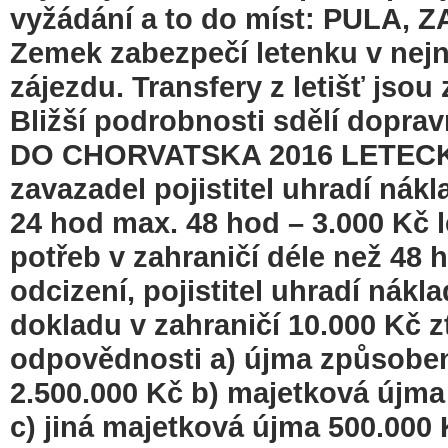
vyžádání a to do míst: PULA,
Zemek zabezpečí letenku v nejn
zájezdu. Transfery z letišť jso
Bližší podrobnosti sdělí dop
DO CHORVATSKA 2016 LETECK
zavazadel pojistitel uhradí ná
24 hod max. 48 hod – 3.000 Kč l
potřeb v zahraničí déle než 48 
odcizení, pojistitel uhradí nák
dokladu v zahraničí 10.000 Kč z
odpovědnosti a) újma způsobená
2.500.000 Kč b) majetková újma 
c) jiná majetková újma 500.000