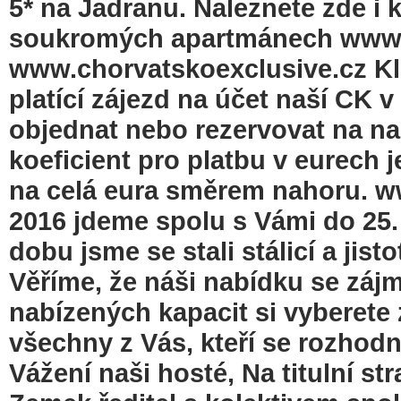
5* na Jadranu. Naleznete zde i 
soukromých apartmánech www.
www.chorvatskoexclusive.cz Kli
platící zájezd na účet naší CK 
objednat nebo rezervovat na na
koeficient pro platbu v eurech j
na celá eura směrem nahoru. 
2016 jdeme spolu s Vámi do 25.
dobu jsme se stali stálicí a jis
Věříme, že náši nabídku se záj
nabízených kapacit si vyberete
všechny z Vás, kteří se rozhodn
Vážení naši hosté, Na titulní s