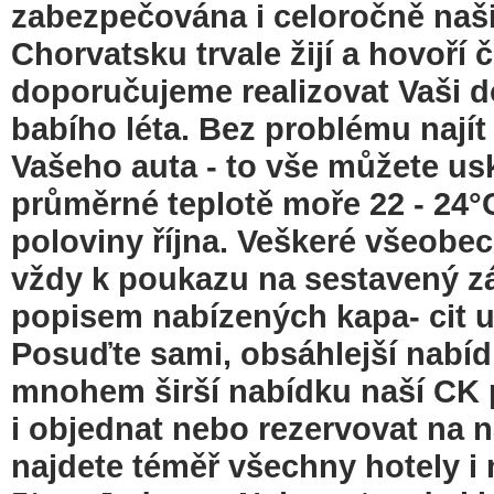
zabezpečována i celoročně našim
Chorvatsku trvale žijí a hovoří 
doporučujeme realizovat Vaši 
babího léta. Bez problému najít
Vašeho auta - to vše můžete usk
průměrné teplotě moře 22 - 24°C
poloviny října. Veškeré všeobec
vždy k poukazu na sestavený zá
popisem nabízených kapa- cit 
Posuďte sami, obsáhlejší nabídk
mnohem širší nabídku naší CK p
i objednat nebo rezervovat na 
najdete téměř všechny hotely i m