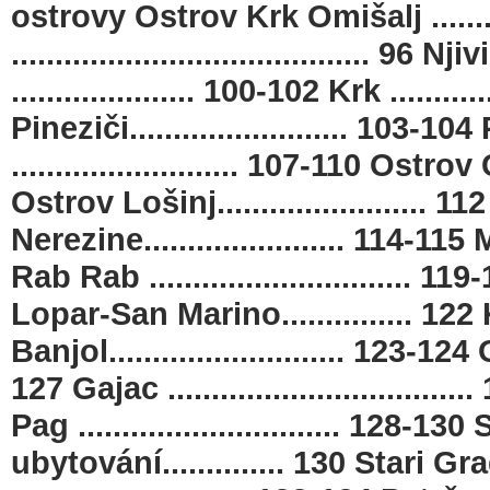
ostrovy Ostrov Krk Omišalj ...........
......................................... 96 
..................... 100-102 Krk ...........
Pineziči......................... 103-104
.......................... 107-110 Ostrov 
Ostrov Lošinj........................ 112 Lo
Nerezine....................... 114-115
Rab Rab .............................. 1
Lopar-San Marino............... 12
Banjol........................... 123-124
127 Gajac .................................
Pag .............................. 128
ubytování.............. 130 Stari Grad .