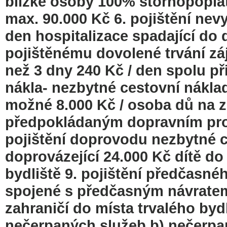
blízké osoby 100% stornopoplat
max. 90.000 Kč 6. pojištění ne
den hospitalizace spadající do 
pojištěnému dovolené trvání záj
než 3 dny 240 Kč / den spolu př
nákla- nezbytné cestovní náklad
možné 8.000 Kč / osoba dů na z
předpokládaným dopravním pro
pojištění doprovodu nezbytné 
doprovázející 24.000 Kč dítě do 
bydliště 9. pojištění předčasné
spojené s předčasným návratem
zahraničí do místa trvalého byd
nečerpaných služeb b) nečerpa