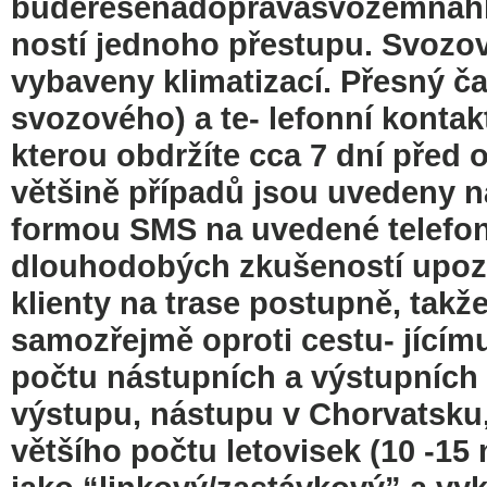
budeřešenadopravasvozemnahl
ností jednoho přestupu. Svozo
vybaveny klimatizací. Přesný ča
svozového) a te- lefonní konta
kterou obdržíte cca 7 dní před
většině případů jsou uvedeny n
formou SMS na uvedené telefonn
dlouhodobých zkušeností upoz
klienty na trase postupně, takž
samozřejmě oproti cestu- jícímu
počtu nástupních a výstupních 
výstupu, nástupu v Chorvatsku
většího počtu letovisek (10 -15 