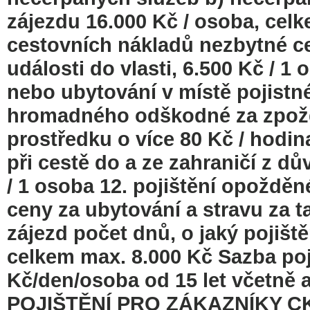
zájezdu 16.000 Kč / osoba, celk
cestovních nákladů nezbytné ce
události do vlasti, 6.500 Kč / 
nebo ubytování v místě pojistné
hromadného odškodné za zpož
prostředku o více 80 Kč / hodi
při cestě do a ze zahraničí z 
/ 1 osoba 12. pojištění opoždě
ceny za ubytování a stravu za 
zájezd počet dnů, o jaký pojišt
celkem max. 8.000 Kč Sazba p
Kč/den/osoba od 15 let včetně 
POJIŠTĚNÍ PRO ZÁKAZNÍKY CK 