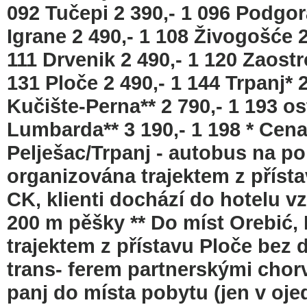
092 Tučepi 2 390,- 1 096 Podgora
Igrane 2 490,- 1 108 Živogošće 2
111 Drvenik 2 490,- 1 120 Zaostr
131 Ploče 2 490,- 1 144 Trpanj* 2
Kučište-Perna** 2 790,- 1 193 os
Lumbarda** 3 190,- 1 198 * Cena
Pelješac/Trpanj - autobus na po
organizována trajektem z přís
CK, klienti dochází do hotelu v
200 m pěšky ** Do míst Orebić,
trajektem z přístavu Ploče be
trans- ferem partnerskými chor
panj do místa pobytu (jen v oje