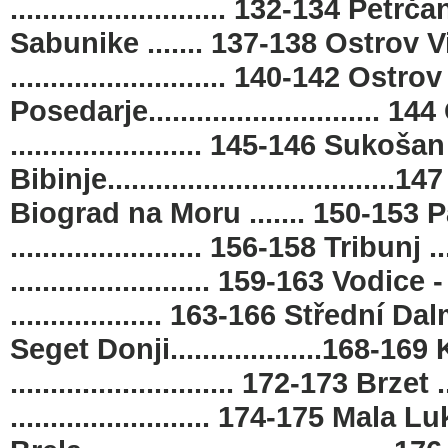
........................... 132-134 Petrča
Sabunike ....... 137-138 Ostrov Vir .
........................... 140-142 Ostro
Posedarje...........................
........................ 145-146 Sukošan .
Bibinje...................................
Biograd na Moru ....... 150-153 Pak
........................ 156-158 Tribunj .
......................... 159-163 Vodice
................... 163-166 Střední Dal
Seget Donji...................168-169 K
............................ 172-173 Brzet ..
......................... 174-175 Mala Luka 