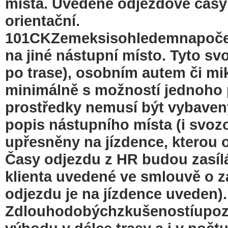
místa. Uvedené odjezdové časy
orientační.
101CKZemeksisohledemnapoče
na jiné nástupní místo. Tyto sv
po trase), osobním autem či mi
minimálně s možností jednoho 
prostředky nemusí být vybaveny
popis nástupního místa (i svoz
upřesněny na jízdence, kterou 
Časy odjezdu z HR budou zasílá
klienta uvedené ve smlouvě o zá
odjezdu je na jízdence uveden).
Zdlouhodobýchzkušenostíupozo