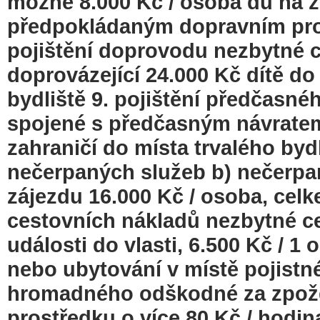
možné 8.000 Kč / osoba dů na z
předpokládaným dopravním pro
pojištění doprovodu nezbytné 
doprovázející 24.000 Kč dítě do 
bydliště 9. pojištění předčasné
spojené s předčasným návratem
zahraničí do místa trvalého byd
nečerpaných služeb b) nečerpa
zájezdu 16.000 Kč / osoba, celk
cestovních nákladů nezbytné ce
události do vlasti, 6.500 Kč / 
nebo ubytování v místě pojistné
hromadného odškodné za zpož
prostředku o více 80 Kč / hodi