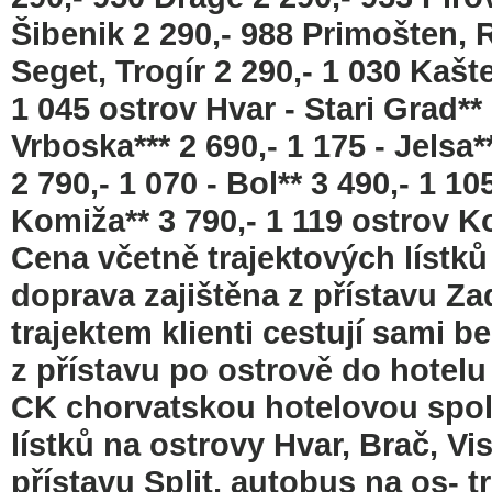
Šibenik 2 290,- 988 Primošten, R
Seget, Trogír 2 290,- 1 030 Kaštel
1 045 ostrov Hvar - Stari Grad** 
Vrboska*** 2 690,- 1 175 - Jelsa*
2 790,- 1 070 - Bol** 3 490,- 1 105
Komiža** 3 790,- 1 119 ostrov Ko
Cena včetně trajektových lístků
doprava zajištěna z přístavu Za
trajektem klienti cestují sami 
z přístavu po ostrově do hotelu 
CK chorvatskou hotelovou spole
lístků na ostrovy Hvar, Brač, Vi
přístavu Split, autobus na os- tr