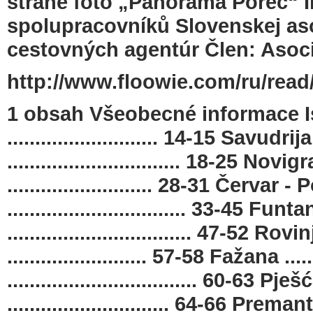
straně foto „Panorama Poreč“ In
spolupracovníků Slovenskej aso
cestovných agentúr Člen: Asoc
http://www.floowie.com/ru/read/
1 obsah Všeobecné informace Is
........................... 14-15 Savudrija
............................... 18-25 Novig
.......................... 28-31 Červar - 
................................ 33-45 Funta
................................. 47-52 Rovi
......................... 57-58 Fažana ......
.................................. 60-63 P
............................. 64-66 Prema