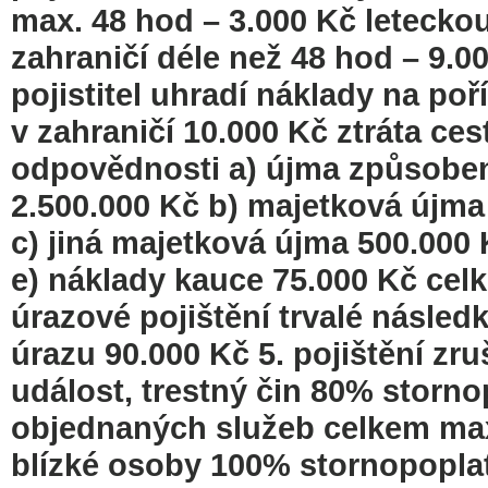
max. 48 hod – 3.000 Kč leteckou
zahraničí déle než 48 hod – 9.0
pojistitel uhradí náklady na po
v zahraničí 10.000 Kč ztráta ces
odpovědnosti a) újma způsobená
2.500.000 Kč b) majetková újma 
c) jiná majetková újma 500.000
e) náklady kauce 75.000 Kč celk
úrazové pojištění trvalé násled
úrazu 90.000 Kč 5. pojištění zr
událost, trestný čin 80% storno
objednaných služeb celkem max.
blízké osoby 100% stornopoplat