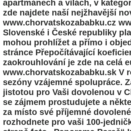
apartmánech a vilách, v kategori
zde najdete naší nejžhavější n
www.chorvatskozababku.cz www.
Slovenské i České republiky pla
mohou prohlížet a přímo i obje
stránce Přepočítávající koeficie
zaokrouhlování je zde na celá 
www.chorvatskozababku.sk V ro
sezóny vzájemné spolupráce. Za 
jistotou pro Vaši dovolenou v C
se zájmem prostudujete a někte
za místo své příjemné dovolené.
rozhodnete pro vaši 100-jedničku