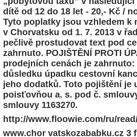
„pobytovou taxu“ v následující v
dítě od 12 do 18 let - 20,- Kč / n
Tyto poplatky jsou vzhledem 
v Chorvatsku od 1. 7. 2013 v řad
pečlivě prostudovat text pod c
zahrnuto. POJIŠTĚNÍ PROTI 
prodejních cenách je zahrnuto: 
důsledku úpadku cestovní kance
jeho dodatků. Toto pojištění je
poisťovňou a. s. pod č. smlouvy
smlouvy 1163270.
http://www.floowie.com/ru/read/
www.chor vatskozababku.cz 3 f