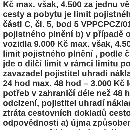
Kč max. však, 4.500 za jednu vě
cesty a pobytu je limit pojistn
části C, čl. 5, bod 5 VPPCPCZ/011
pojistného plnění b) v případě
vozidla 9.000 Kč max. však, 4.5
limit pojistného plnění , podle 
jde o dílčí limit v rámci limitu
zavazadel pojistitel uhradí ná
24 hod max. 48 hod – 3.000 Kč l
potřeb v zahraničí déle než 48 
odcizení, pojistitel uhradí nák
ztráta cestovních dokladů cesto
odpovědnosti a) újma způsobená