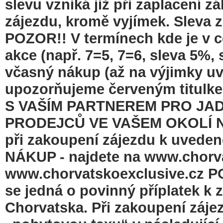
slevu vzniká již při zaplacení z
zájezdu, kromě vyjímek. Sleva 
POZOR!! V termínech kde je v c
akce (např. 7=5, 7=6, sleva 5%, 
včasný nákup (až na výjimky uv
upozorňujeme červeným titulk
S VAŠÍM PARTNEREM PRO JA
PRODEJCŮ VE VAŠEM OKOLÍ NE
při zakoupení zájezdu k uved
NÁKUP - najdete na www.chorv
www.chorvatskoexclusive.cz P
se jedná o povinný příplatek 
Chorvatska. Při zakoupení záje