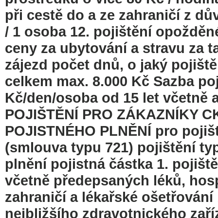
při cestě do a ze zahraničí z 
/ 1 osoba 12. pojištění opoždě
ceny za ubytování a stravu za 
zájezd počet dnů, o jaký pojišt
celkem max. 8.000 Kč Sazba p
Kč/den/osoba od 15 let včetně 
POJIŠTĚNÍ PRO ZÁKAZNÍKY CK 
POJISTNÉHO PLNĚNÍ pro pojiště
(smlouva typu 721) pojištění ty
plnění pojistná částka 1. pojiš
včetně předepsaných léků, hosp
zahraničí a lékařské ošetřování
nejbližšího zdravotnického zaří