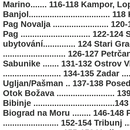
Marino....... 116-118 Kampor, Lop
Banjol................................... 1
Pag Novalja ........................ 120-12
Pag .............................. 122
ubytování.............. 124 Stari Grad .
........................... 126-127 Petrča
Sabunike ....... 131-132 Ostrov Vir..
......................... 134-135 Zadar ..
Ugljan/Pašman .. 137-138 Posedarje
Otok Božava ......................... 1
Bibinje ..................................
Biograd na Moru ........ 146-148 Pa
........................ 152-154 Tribunj ...