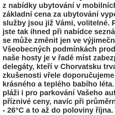
z nabídky ubytování v mobilníc
základní cena za ubytování vypo
služby jsou již Vámi, volitelné.
jste tak ihned při nabídce sez
se může změnit jen ve výjimeč
Všeobecných podmínkách prode
naše hosty je v řadě míst zabe
delegáty, kteří v Chorvatsku trva
zkušenosti vřele doporučujeme
krásného a teplého babího léta
pláži i pro parkování Vašeho au
příznivé ceny, navíc při průměr
- 26°C a to až do poloviny říjn