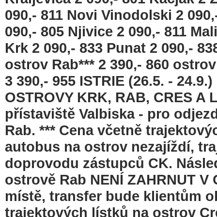
090,- 811 Novi Vinodolski 2 090,
090,- 805 Njivice 2 090,- 811 Mal
Krk 2 090,- 833 Punat 2 090,- 83
ostrov Rab*** 2 390,- 860 ostrov 
3 390,- 955 ISTRIE (26.5. - 24
OSTROVY KRK, RAB, CRES A LOŠIN
přístaviště Valbiska - pro odjez
Rab. *** Cena včetně trajektovýc
autobus na ostrov nezajíždí, tra
doprovodu zástupců CK. Následn
ostrově Rab NENÍ ZAHRNUT V CENĚ
místě, transfer bude klientům o
trajektových lístků na ostrov Cre