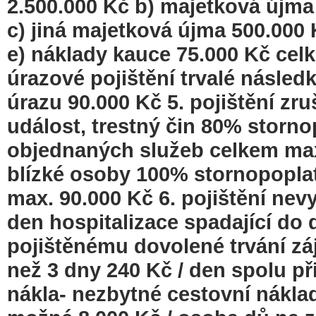
2.500.000 Kč b) majetková újma 
c) jiná majetková újma 500.000
e) náklady kauce 75.000 Kč celk
úrazové pojištění trvalé násled
úrazu 90.000 Kč 5. pojištění zr
událost, trestný čin 80% storno
objednaných služeb celkem max.
blízké osoby 100% stornopoplat
max. 90.000 Kč 6. pojištění ne
den hospitalizace spadající do 
pojištěnému dovolené trvání záj
než 3 dny 240 Kč / den spolu př
nákla- nezbytné cestovní náklad