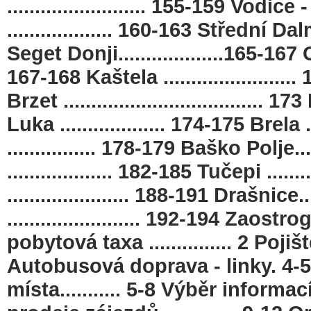
......................... 155-159 Vodi
................... 160-163 Střední Dal
Seget Donji...................165-167 O
167-168 Kaštela ........................ 
Brzet .................................... 
Luka ................... 174-175 Brela .
................ 178-179 Baško Polje..
................... 182-185 Tučepi ......
...................... 188-191 Drašnice...
........................ 192-194 Zaostrog
pobytová taxa ............... 2 Pojištění..
Autobusová doprava - linky. 4-
místa........... 5-8 Výběr infor