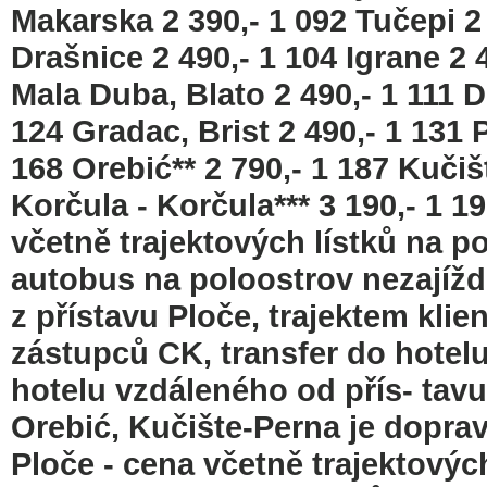
Makarska 2 390,- 1 092 Tučepi 2
Drašnice 2 490,- 1 104 Igrane 2 
Mala Duba, Blato 2 490,- 1 111 D
124 Gradac, Brist 2 490,- 1 131 P
168 Orebić** 2 790,- 1 187 Kučiš
Korčula - Korčula*** 3 190,- 1 1
včetně trajektových lístků na po
autobus na poloostrov nezajíždí
z přístavu Ploče, trajektem kli
zástupců CK, transfer do hotelu 
hotelu vzdáleného od přís- tavu
Orebić, Kučište-Perna je doprav
Ploče - cena včetně trajektových