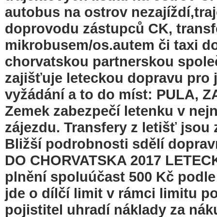
autobus na ostrov nezajíždí,traj
doprovodu zástupců CK, transfer
mikrobusem/os.autem či taxi do
chorvatskou partnerskou spole
zajišťuje leteckou dopravu pro 
vyžádání a to do míst: PULA,
Zemek zabezpečí letenku v nejn
zájezdu. Transfery z letišť jso
Bližší podrobnosti sdělí dop
DO CHORVATSKA 2017 LETECKÁ 
plnění spoluúčast 500 Kč podle 
jde o dílčí limit v rámci limit
pojistitel uhradí náklady za n