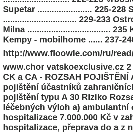
Supetar ....................... 225-228 Sp
............................... 229-233 Ostr
Milna ................................... 23
Kempy - mobilhome ...... 237-24
http://www.floowie.com/ru/read/
www.chor vatskoexclusive.cz
CK a CA - ROZSAH POJIŠTĚNÍ 
pojištění účastníků zahraniční
pojištění typu A 30 Riziko Rozsa
léčebných výloh a) ambulantní 
hospitalizace 7.000.000 Kč v za
hospitalizace, přeprava do a z n