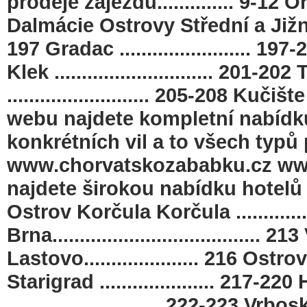
prodeje zájezdů.............. 9-12
Dalmácie Ostrovy Střední a Jižní Dal
197 Gradac ........................ 197-200 
Klek ............................. 201-202
.......................... 205-208 Kuč
webu najdete kompletní nabídku 
konkrétních vil a to všech typů 
www.chorvatskozababku.cz www
najdete širokou nabídku hotelů 
Ostrov Korčula Korčula ..............
Brna......................................
Lastovo..................... 216 Ostrov 
Starigrad ..................... 217-220 H
............................ 222-223 Vrbos