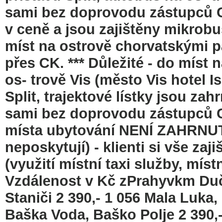
sami bez doprovodu zástupců CK
v ceně a jsou zajištěny mikrobu
míst na ostrově chorvatskými p
přes CK. *** Důležité - do míst 
os- trově Vis (město Vis hotel I
Split, trajektové lístky jsou zah
sami bez doprovodu zástupců CK
místa ubytování NENÍ ZAHRNUT 
neposkytují) - klienti si vše zaj
(využití místní taxi služby, mí
Vzdálenost v Kč zPrahyvkm Duče
Staniči 2 390,- 1 056 Mala Luka,
Baška Voda, Baško Polje 2 390,-