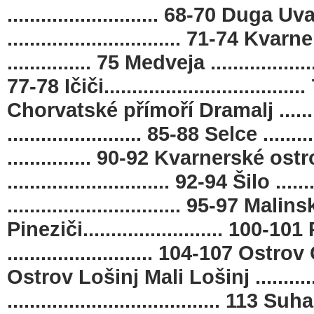
........................... 68-70 Duga Uv
............................... 71-74
............... 75 Medveja ..................
77-78 Ičiči..................................
Chorvatské přímoří Dramalj ..........
........................ 85-88 Selce .......
............... 90-92 Kvarnerské o
............................. 92-94 Šilo .....
............................... 95-97 Malinsk
Pineziči......................... 100-101
.......................... 104-107 Ostrov 
Ostrov Lošinj Mali Lošinj .........
...................................... 11