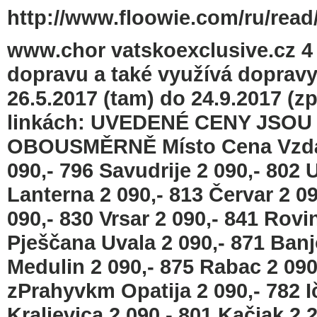
http://www.floowie.com/ru/read/
www.chor vatskoexclusive.cz 4
dopravu a také využívá dopravy
26.5.2017 (tam) do 24.9.2017 (z
linkách: UVEDENÉ CENY JSO
OBOUSMĚRNĚ Místo Cena Vzdál
090,- 796 Savudrije 2 090,- 802
Lanterna 2 090,- 813 Červar 2 0
090,- 830 Vrsar 2 090,- 841 Rovin
Pješčana Uvala 2 090,- 871 Banj
Medulin 2 090,- 875 Rabac 2 09
zPrahyvkm Opatija 2 090,- 782 Ič
Kraljevica 2 090,- 801 Kačjak 2 