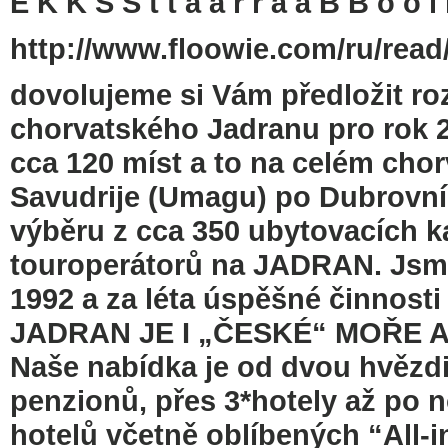
E K K S S t t a a r r á á B B o o l l
http://www.floowie.com/ru/read/
dovolujeme si Vám předložit r
chorvatského Jadranu pro rok 
cca 120 míst a to na celém cho
Savudrije (Umagu) po Dubrovní
výběru z cca 350 ubytovacích k
touroperátorů na JADRAN. Jsme
1992 a za léta úspěšné činnosti
JADRAN JE I „ČESKÉ“ MOŘE 
Naše nabídka je od dvou hvězd
penzionů, přes 3*hotely až po 
hotelů včetně oblíbených “All-i