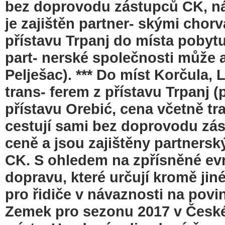
bez doprovodu zástupců CK, nás
je zajištěn partner- skými cho
přístavu Trpanj do místa pobytu
part- nerské společnosti může 
Pelješac). *** Do míst Korčula
trans- ferem z přístavu Trpanj (
přístavu Orebić, cena včetně traj
cestují sami bez doprovodu zás
ceně a jsou zajištěny partners
CK. S ohledem na zpřísněné e
dopravu, které určují kromě ji
pro řidiče v návaznosti na povi
Zemek pro sezonu 2017 v České 