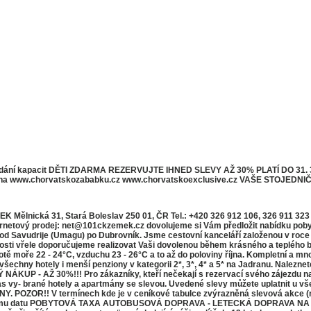
í kapacit DĚTI ZDARMA REZERVUJTE IHNED SLEVY AŽ 30% PLATÍ DO 31. 3. 2
018 a na www.chorvatskozababku.cz www.chorvatskoexclusive.cz VAŠE STOJE
ická 31, Stará Boleslav 250 01, ČR Tel.: +420 326 912 106, 326 911 323 Fa
netový prodej: net@101ckzemek.cz dovolujeme si Vám předložit nabídku pob
od Savudrije (Umagu) po Dubrovník. Jsme cestovní kanceláří založenou v roce 
ele doporučujeme realizovat Vaši dovolenou během krásného a teplého babího
lotě moře 22 - 24°C, vzduchu 23 - 26°C a to až do poloviny října. Kompletní a 
všechny hotely i menší penziony v kategorii 2*, 3*, 4* a 5* na Jadranu. Nalezn
UP - AŽ 30%!!! Pro zákazníky, kteří nečekají s rezervací svého zájezdu na 
s vy- brané hotely a apartmány se slevou. Uvedené slevy můžete uplatnit u všec
POZOR!! V termínech kde je v ceníkové tabulce zvýrazněná slevová akce (nap
uvedenému datu POBYTOVÁ TAXA AUTOBUSOVÁ DOPRAVA - LETECKÁ DOPRAVA NA VY