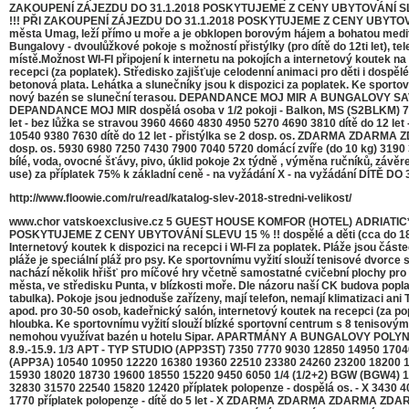
ZAKOUPENÍ ZÁJEZDU DO 31.1.2018 POSKYTUJEME Z CENY UBYTOVÁNÍ SLE
!!! PŘI ZAKOUPENÍ ZÁJEZDU DO 31.1.2018 POSKYTUJEME Z CENY UBYTOVÁN
města Umag, leží přímo u moře a je obklopen borovým hájem a bohatou mediter
Bungalovy - dvoulůžkové pokoje s možností přistýlky (pro dítě do 12ti let), 
místě.Možnost WI-FI připojení k internetu na pokojích a internetový koutek na 
recepci (za poplatek). Středisko zajišťuje celodenní animaci pro děti i dospěl
betonová plata. Lehátka a slunečníky jsou k dispozici za poplatek. Ke sportovn
nový bazén se sluneční terasou. DEPANDANCE MOJ MIR A BUNGALOVY SAVUDRIJA
DEPANDANCE MOJ MIR dospělá osoba v 1/2 pokoji - Balkon, MS (S2BLKM) 
let - bez lůžka se stravou 3960 4660 4830 4950 5270 4690 3810 dítě do 12 
10540 9380 7630 dítě do 12 let - přistýlka se 2 dosp. os. ZDARMA ZDARMA 
dosp. os. 5930 6980 7250 7430 7900 7040 5720 domácí zvíře (do 10 kg) 319
bílé, voda, ovocné šťávy, pivo, úklid pokoje 2x týdně , výměna ručníků, zá
use) za příplatek 75% k základní ceně - na vyžádání X - na vyžádání DÍ
http://www.floowie.com/ru/read/katalog-slev-2018-stredni-velikost/
www.chor vatskoexclusive.cz 5 GUEST HOUSE KOMFOR (HOTEL) ADRIATIC*
POSKYTUJEME Z CENY UBYTOVÁNÍ SLEVU 15 % !! dospělé a děti (cca do 18.6. do 9
Internetový koutek k dispozici na recepci i WI-FI za poplatek. Pláže jsou čá
pláže je speciální pláž pro psy. Ke sportovnímu vyžití slouží tenisové dvorce se
nachází několik hřišť pro míčové hry včetně samostatné cvičební plochy pro 
města, ve středisku Punta, v blízkosti moře. Dle názoru naší CK budova popl
tabulka). Pokoje jsou jednoduše zařízeny, mají telefon, nemají klimatizaci an
apod. pro 30-50 osob, kadeřnický salón, internetový koutek na recepci (za pop
hloubka. Ke sportovnímu vyžití slouží blízké sportovní centrum s 8 tenisovými
nemohou využívat bazén u hotelu Sipar. APARTMÁNY A BUNGALOVY POLYNESIA (NERE
8.9.-15.9. 1/3 APT - TYP STUDIO (APP3ST) 7350 7770 9030 12850 14950 170
(APP3A) 10540 10950 12220 16380 19360 22510 23380 24260 23200 18200 1
15930 18020 18730 19600 18550 15220 9450 6050 1/4 (1/2+2) BGW (BGW4) 
32830 31570 22540 15820 12420 příplatek polopenze - dospělá os. - X 3430 
1770 příplatek polopenze - dítě do 5 let - X ZDARMA ZDARMA ZDARMA