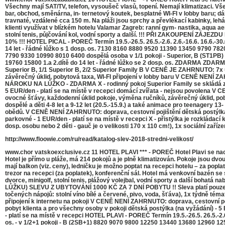
Všechny mají SAT/TV, telefon, vysoušeč vlasů, topení. Nemají klimatizaci. Vš
bar, obchod, směnárna, in- ternetový koutek, besplatné WI-FI v lobby baru; 
travnaté, vzdálené cca 150 m. Na pláži jsou sprchy a převlékací kabinky, leh
klienti využívat v blízkém hotelu Valamar Zagreb: ranní gym- nastika, aqua aer
stolní tenis, půjčování kol, vodní sporty a další. !!! PŘI ZAKOUPENÍ
10% !!! HOTEL PICAL - POREČ Termín 19.5.-26.5. 26.5.-2.6. 2.6.-16.6. 16.6.-30
14 let - řádné lůžko s 1 dosp. os. 7130 8160 8880 9520 11390 13450 9790 782
7790 9330 10990 8010 6400 dospělá osoba v 1/1 pokoji - Superior, B (ST1PB
19760 15800 1.a 2.dítě do 14 let - řádné lůžko se 2 dosp. os. ZDARMA
Superior B, 1/1 Superior B, 2/2 Superior Family B V CENĚ JE ZAHRNUTO: 7x ub
závěrečný úklid, pobytová taxa, WI-FI připojení v lobby baru V CENĚ NENÍ ZA
NÁROKU NA LŮŽKO - ZDARMA X - rodinný pokoj Superior Family se skládá ze 
5 EUR/den - platí se na místě v recepci domácí zvířata - nejsou povolena V 
ovocné šťávy, každodenní úklid pokoje, výměna ručníků, závěrečný úklid, pobyt
dospělé a děti 4-8 let a 9-12 let (20.5.-15.9.) a také animace pro teenagery 1
obědů. V CENĚ NENÍ ZAHRNUTO: doprava, cestovní pojištění dětská postýlka (na
parkovné - 1 EUR/den - platí se na místě v recepci X - přistýlka je rozkládac
dosp. osobu nebo 2 děti - gauč je o velikosti 170 x 110 cm!), 1x sociální zaříz
http://www.floowie.com/ru/read/katalog-slev-2018-stredni-velikost/
www.chor vatskoexclusive.cz 11 HOTEL PLAVI *** - POREČ Hotel Plavi se nac
Hotel je přímo u pláže, má 214 pokojů a je plně klimatizován. Pokoje jsou dv
mají balkon (viz. ceny), ledničku je možno poptat na recepci hotelu – za popla
trezor na recepci (za poplatek), konferenční sál. Hotel má venkovní bazén se 
dvorce, minigolf, stolní tenis, plážový volejbal, vodní sporty a dalš
LŮŽKU) SLEVU Z UBYTOVÁNÍ 1000 KČ ZA 7 DNÍ POBYTU !! Sleva platí pouze p
točených nápojů: stolní víno bílé a červené, pivo, voda, šťáva), 1x týdně téma
připojení k internetu na pokoji V CENĚ NENÍ ZAHRNUTO: doprava, cestovní poji
pobyt klienta a pro všechny osoby v pokoji dětská postýlka (na vyžádání) - 5 
- platí se na místě v recepci HOTEL PLAVI - POREČ Termín 19.5.-26.5. 26.5.-2.6.
os. - v 1/2+1 pokoji - B (2SB+1) 8820 9070 9800 12250 13440 13680 12