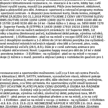
spozici klimatizovaná restaurace, re- staurace á la carte, lobby bar, café
nost využití sauny, masáží (za poplatek). Pláže jsou betonové, oblázkové,
lejbal a pískoviště pro děti. Animace: sportovní a rekreační programy mohou
sportovní centrum - k dispozici jsou tenisové kurty, škola tenisu, minigolf,
I ZAKOUPENÍ ZÁJEZDU DO 31.1.2018 POSKYTUJEME Z CENY UBYTOVÁNÍ SLEVU
perior, BMS (SUTVB) 10190 11650 12690 13600 16270 19210 13980 11160 dítě do
 15700 11440 9150 dítě do 14 let - řádné lůžko s 1 dosp. os. 5850 6680 7270
ji - Superior Family, B (STFPB) X 14430 16480 17910 19210 23050 27200
včetně cen na našich webových stránkách: 1/2 Superior BMS, 1/2
níky u bazénu (limitovaný počet), každodenní úklid pokoje, výměna ručníků,
 parkovné - 1 EUR/auto/den - platí se na místě v recepci DÍTĚ DO 2 LET BEZ
2 dospělými osobami a 1-2 dětmi do 14 let dětská postýlka (na vyžádání) -
ené množství místních točených nápojů: víno bílé a červené, pivo, voda,
dně tématická večeře (28.5.-8.9.). Dále je v ceně zahrnuta animace pro
nebo nějaké občerstvení. Nově: Lagunino happy meal pro děti do 14 let v době
ovolena lednice - 3 EUR/den - na vyžádání - platí se na místě v recepci
 pokoje (1 ložnice s manž. postelí a obývací pokoj s rozkládacím gaučem pro 1
 restauracemi a sportovními možnostmi. Leží cca 5 km od centra Poreče.
y klimatizací, WI-FI, SAT/TV, telefonem, vysoušečem vlasů, některé pokoje
avné večery (animaci), mini club pro děti, dále obchod se suvenýry, směnárna,
betonová plata, cca 50m od hotelu. Ke sportovnímu vyžití slouží tenisové
2018 MÁ KAŽDÝ ÚČASTNÍK PLATÍCÍ PLNOU CENU (DOSPĚLÁ OSOBA NA ŘÁDNÉM
x polopenze - švédský stůl (u večeří neomezené množství místních
nní úklid pokoje, výměna ručníků, závěrečný úklid, pobytová taxa, WI-FI
dání Y - plná penze se musí objednat předem a ne na místě, a to na celý
- 1 EUR/den - platí se na místě v recep- ci lednice - na vyžádání - 3 EUR/den
. 1.9.-8.9. 8.9.-15.9. 15.9.-22.9. NEOMEZENĚ NÁPOJE K VEČEŘI 2.6.-16.6. dosp.
 X ZDARMA ZDARMA ZDARMA ZDARMA ZDARMA ZDARMA ZDARMA ZDARMA ZDARMA