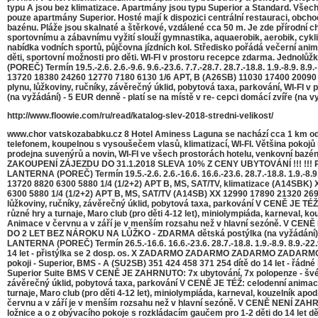
typu A jsou bez klimatizace. Apartmány jsou typu Superior a Standard. Všech
pouze apartmány Superior. Hosté mají k dispozici centrální restauraci, obcho
bazénu. Pláže jsou skalnaté a štěrkové, vzdálené cca 50 m. Je zde přírodní c
sportovnímu a zábavnímu vyžití slouží gymnastika, aquaerobik, aerobik, cyklist
nabídka vodních sportů, půjčovna jízdních kol. Středisko pořádá večerní anim
děti, sportovní možnosti pro děti. WI-FI v prostoru recepce zdarma. Jedno
(POREČ) Termín 19.5.-2.6. 2.6.-9.6. 9.6.-23.6. 7.7.-28.7. 28.7.-18.8. 1.9.-8
13720 18380 24260 12770 7180 6130 1/6 APT, B (A26SB) 11030 17400 20090
plynu, lůžkoviny, ručníky, závěrečný úklid, pobytová taxa, parkování, WI
(na vyžádání) - 5 EUR denně - platí se na místě v re- cepci domácí zvíře
http://www.floowie.com/ru/read/katalog-slev-2018-stredni-velikost/
www.chor vatskozababku.cz 8 Hotel Aminess Laguna se nachází cca 1 km od ce
telefonem, koupelnou s vysoušečem vlasů, klimatizací, WI-FI. Většina pokojů 
prodejna suvenýrů a novin, WI-FI ve všech prostorách hotelu, venkovní bazé
ZAKOUPENÍ ZÁJEZDU DO 31.1.2018 SLEVA 10% Z CENY UBYTOVÁNÍ !!! !!
LANTERNA (POREČ) Termín 19.5.-2.6. 2.6.-16.6. 16.6.-23.6. 28.7.-18.8. 1.9.-8.
13720 8820 6300 5880 1/4 (1/2+2) APT B, MS, SAT/TV, klimatizace (A14SBK
6300 5880 1/4 (1/2+2) APT B, MS, SAT/TV (A14SB) XX 12990 17890 21320 26
lůžkoviny, ručníky, závěrečný úklid, pobytová taxa, parkování V CENĚ JE TÉŽ: 
různé hry a turnaje, Maro club (pro děti 4-12 let), miniolympiáda, karneval, k
Animace v červnu a v září je v menším rozsahu než v hlavní sezóně. V CEN
DO 2 LET BEZ NÁROKU NA LŮŽKO - ZDARMA dětská postýlka (na vyžádání) - 5 
LANTERNA (POREČ) Termín 26.5.-16.6. 16.6.-23.6. 28.7.-18.8. 1.9.-8.9. 8.9.-
14 let - přistýlka se 2 dosp. os. X ZADARMO ZADARMO ZADARMO ZADARMO ZADAR
pokoji - Superior, BMS - A (SU2SB) 351 424 458 371 254 dítě do 14 let - řád
Superior Suite BMS V CENĚ JE ZAHRNUTO: 7x ubytování, 7x polopenze - švéds
závěrečný úklid, pobytová taxa, parkování V CENĚ JE TÉŽ: celodenní animace: 
turnaje, Maro club (pro děti 4-12 let), miniolympiáda, karneval, kouzelník ap
červnu a v září je v menším rozsahu než v hlavní sezóně. V CENĚ NENÍ ZAH
ložnice a o z obývacího pokoje s rozkládacím gaučem pro 1-2 děti do 14 let dě