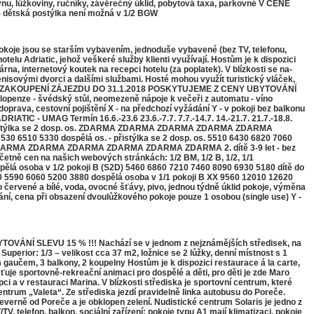
, lůžkoviny, ručníky, závěrečný úklid, pobytová taxa, parkovné V CENĚ
- dětská postýlka není možná v 1/2 BGW
okoje jsou se starším vybavením, jednoduše vybavené (bez TV, telefonu,
telu Adriatic, jehož veškeré služby klienti využívají. Hostům je k dispozici
na, internetový koutek na recepci hotelu (za poplatek). V blízkosti se na-
tenisovými dvorci a dalšími službami. Hosté mohou využít turistický vláček,
!!! PŘI ZAKOUPENÍ ZÁJEZDU DO 31.1.2018 POSKYTUJEME Z CENY UBYTOVÁNÍ
ze - švédský stůl, neomezeně nápoje k večeři z automatu - víno
prava, cestovní pojištění X - na předchozí vyžádání Y - v pokoji bez balkonu
 - UMAG Termín 16.6.-23.6 23.6.-7.7. 7.7.-14.7. 14.-21.7. 21.7.-18.8.
et - přistýlka se 2 dosp. os. ZDARMA ZDARMA ZDARMA ZDARMA ZDARMA
530 6510 5330 dospělá os. - přistýlka se 2 dosp. os. 5510 6430 6820 7060
DARMA ZDARMA ZDARMA ZDARMA ZDARMA ZDARMA ZDARMA 2. dítě 3-9 let - bez
četně cen na našich webových stránkách: 1/2 BM, 1/2 B, 1/2, 1/1
pělá osoba v 1/2 pokoji B (S2D) 5460 6860 7210 7460 8090 6930 5180 dítě do
5590 6060 5200 3880 dospělá osoba v 1/1 pokoji B XX 9560 12010 12620
červené a bílé, voda, ovocné šťávy, pivo, jednou týdně úklid pokoje, výměna
ní, cena při obsazení dvoulůžkového pokoje pouze 1 osobou (single use) Y -
NÍ SLEVU 15 % !!! Nachází se v jednom z nejznámějších středisek, na
erior: 1/3 – velikost cca 37 m2, ložnice se 2 lůžky, denní místnost s 1
ím gaučem, 3 balkony, 2 koupelny Hostům je k dispozici restaurace á la carte,
šťuje sportovně-rekreační animaci pro dospělé a děti, pro děti je zde Maro
ci a v restauraci Marina. V blízkosti střediska je sportovní centrum, které
 centrum „Valeta“. Ze střediska jezdí pravidelně linka autobusu do Poreče.
od Poreče a je obklopen zelení. Nudistické centrum Solaris je jedno z
 telefon, balkon, sociální zařízení; pokoje typu A1 mají klimatizaci, pokoje