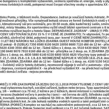
ngalovu s kompletním vybavením, veškerá spotřeba el. energie, vody a plynu
 formou švédských stolů, polopenzi musí čerpat všechny osoby v apartmánu XX 
sku Punta, v blízkosti moře. Depandance Jadran je součástí hotelu Adriatic. P
jí možnost přistýlky. Vše vynahradí bohatá strava ve formě švédských stolů v ho
, klimatizovaný sál pro semináře, pro 30-50 osob, dále kadeřnický salón, směnár
olný, místy hloubka. Ke sportovnímu vyžití slouží blízké sportovní centrum s 8 
adran nemohou využívat bazén u hotelu Sipar. DEPANDANCE JADRAN* - UMAG 
NY UBYTOVÁNÍ SLEVU 15 % !! V CENĚ JE ZAHRNUTO: 7x ubytování, 7x polopen
 ručníků, závěrečný úklid, pobytová taxa, par- kovné V CENĚ NENÍ ZAHRNUTO: do
Ě DO 3 LET BEZ NÁROKU NA LŮŽKO ZDARMA GUEST HOUSE KOMFOR (HOTEL) ADRIATIC
v 1/2 pokoji - B (S2BLK) 7350 8580 9100 9420 10050 8680 7110 dítě do 12 l
20 4340 3550 dítě do 12 let - řádné lůžko s 1 dosp. os. 5510 6430 6820 7060 7
40 8190 8440 9070 7910 6160 dítě do 12 let - přistýlka se 2 dosp. os. X Z
lůžko s 1 dosp. os. 4830 5880 6140 6330 6800 5930 4620 Všechny typy pokojů v
. 21.7.-18.8. 25.8.-1.9. 1.9.-8.9. NEOMEZENĚ NÁPOJE K VEČEŘI 18.8.-25.8. dos
ZDARMA ZDARMA dítě do 12 let - řádné lůžko s 1 dosp. os. 4100 5150 5410 
édský stůl (v hotelu Adriatic), neomezeně nápoje k večeři z automatu - víno 
prava, cestovní pojištění X - na předchozí vyžádání XX - na předchozí vyžádá
rodiči domácí zvířata - nejsou povolena
Č) !!! PŘI ZAKOUPENÍ ZÁJEZDU DO 31.1.2018 POSKYTUJEME Z CENY UBYTOVÁ
 vybavenou kuchyň, sociální zařízení, balkon nebo terasu. Typy apartmánů Sup
y, 1/6 – velikost cca 70 m2, 2 ložnice po 2 lůžkách, denní místnost s rozkládac
 terasou (hudební večery k poslechu i tanci – od června do září). Středisko zaji
ové, travnaté, betonová plata, vzdálené 50-300 m. WI-FI internet ZDARMA na recep
l, půjčovna jízdních kol. Je zde bohatá nabídka vodních sportů a také potápěčské
(POREČ) Komplex se nachází na zalesněném poloostrově, cca 12 km severně 
v pavilonech. Pokoje Superior mají velikost cca 21 m2 (včetně balkonu), SAT/TV,