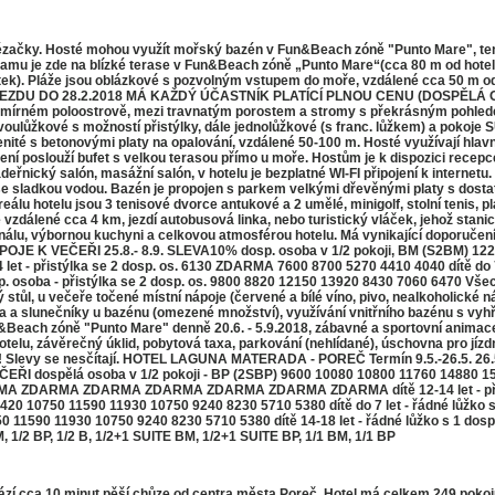
ézačky. Hosté mohou využít mořský bazén v Fun&Beach zóně "Punto Mare", tenisov
amu je zde na blízké terase v Fun&Beach zóně „Punto Mare“(cca 80 m od hotelu)
tek). Pláže jsou oblázkové s pozvolným vstupem do moře, vzdálené cca 50 m od h
NÍ ZÁJEZDU DO 28.2.2018 MÁ KAŽDÝ ÚČASTNÍK PLATÍCÍ PLNOU CENU (DOSPĚ
m poloostrově, mezi travnatým porostem a stromy s překrásným pohledem na 
dvoulůžkové s možností přistýlky, dále jednolůžkové (s franc. lůžkem) a pokoje
enité s betonovými platy na opalování, vzdálené 50-100 m. Hosté využívají hlavn
vení poslouží bufet s velkou terasou přímo u moře. Hostům je k dispozici recep
eřnický salón, masážní salón, v hotelu je bezplatné WI-FI připojení k internet
 se sladkou vodou. Bazén je propojen s parkem velkými dřevěnými platy s dos
eálu hotelu jsou 3 tenisové dvorce antukové a 2 umělé, minigolf, stolní tenis, pl
vzdálené cca 4 km, jezdí autobusová linka, nebo turistický vláček, jehož stani
nálu, výbornou kuchyni a celkovou atmosférou hotelu. Má vynikající doporuč
NĚ NÁPOJE K VEČEŘI 25.8.- 8.9. SLEVA10% dosp. osoba v 1/2 pokoji, BM (S2BM) 122
ýlka se 2 dosp. os. 6130 ZDARMA 7600 8700 5270 4410 4040 dítě do 7 let -
sp. osoba - přistýlka se 2 dosp. os. 9800 8820 12150 13920 8430 7060 6470 Vše
l, u večeře točené místní nápoje (červené a bílé víno, pivo, nealkoholické nápo
ka a slunečníky u bazénu (omezené množství), využívání vnitřního bazénu s vy
ach zóně "Punto Mare" denně 20.6. - 5.9.2018, zábavné a sportovní animace
v hotelu, závěrečný úklid, pobytová taxa, parkování (nehlídané), úschovna pro 
levy se nesčítají. HOTEL LAGUNA MATERADA - POREČ Termín 9.5.-26.5. 26.5.-2.6. 2
VEČEŘI dospělá osoba v 1/2 pokoji - BP (2SBP) 9600 10080 10800 11760 14880 15
RMA ZDARMA ZDARMA ZDARMA ZDARMA ZDARMA dítě 12-14 let - přist. se 
 10420 10750 11590 11930 10750 9240 8230 5710 5380 dítě do 7 let - řádné lůžk
0750 11590 11930 10750 9240 8230 5710 5380 dítě 14-18 let - řádné lůžko s 1 
1/2 BP, 1/2 B, 1/2+1 SUITE BM, 1/2+1 SUITE BP, 1/1 BM, 1/1 BP
 cca 10 minut pěší chůze od centra města Poreč. Hotel má celkem 249 pokojů