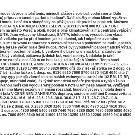
é dvorce, stolní tenis, minigolf, plážový volejbal, vodní sporty. Dále
 připraven taneční parket s hudbou“. Další služby mohou klienti využít ve
otelu. Lehátka a slunečníky na pláži jsou k dispozici za poplatek. Možnost
LÁ OSOBA NA ŘÁDNÉM LŮŽKU) SLEVU Z UBYTOVÁNÍ 800 KČ ZA 7 DNÍ
město Poreč a okolí. Hotel je plně klimatizován a má centrální vytápění
 SUITE. Jsou vybaveny klimatizací, SAT/TV, telefonem, vysoušečem vlasů,
ě velkého parku před hotelem jak ke slunění, tak i odpočinku ve stínu
ce, klimatizovaná restaurace s venkovní terasou s pohledem na moře, aperitiv
u. Na terase večer hraje živá hudba. Nově byl vybudován panoramatický výtah.
tatečným počtem lehátek. U venkovního bazénu je snack-bar s částečně
ážový volejbal, půjčovna jízdních kol, vodní sporty. Nedaleko je také
ce se nachází cca 800 m od hotelu a jezdí každých 30minut. Tento hotel
ení CK Zemek. HOTEL AMINESS LAGUNA - NOVIGRAD Termín 19.5.- 2.6. 2.6.-
50 11030 15190 17400 10540 8820 8090 dítě do 7 let - přistýlka se 2 dosp. os.
 řádné lůžko s 1 dosp. os. 6130 5510 7600 8700 5270 4410 4040 dítě 7-
chny typy pokojů včetně cen na našich webových stránkách: 1/2 BM, 1/2 BP,
je, minerální voda), 2x týdně tematická večeře (Istrijská a rybí) s živou
hřívanou mořskou vodou a whirlpoolem v hotelu Aminess Maestral, využívání
 (mimo hlavní sezónu v menším rozsahu), hudební večery v hotelu denně
jízdní kola V CENĚ NENÍ ZAHRNUTO: doprava, cestovní pojištění Domácí zvířata
.6.-16.6. 16.6.-23.6. 23.6.-30.6. 30.6.-21.7. 21.7.-28.7. 28.7.-11.8.
360 16560 17040 15360 13200 11760 8160 7680 dítě do 12 let - přist. se 2
2 dosp. os. X 2880 3020 3240 3530 4460 4610 4970 5110 4610 3960
o s 1 dosp. os. 4800 5040 5400 5880 7440 7680 8280 8520 7680 6600 5880 4080
dosp. os. 7680 8060 8640 9410 11900 12290 13250 13630 12290 10560 9410 6530
, naše CK má v na- bídce pokoje dvoulůžkové, jednolůžkové a rodinné.