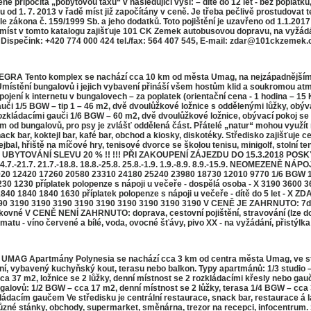
ipočítá „pobytovou taxu“ v následující výši: – dítě do 12 let - bez poplatku, dít
1. 7. 2013 v řadě míst již započítány v ceně. Je třeba pečlivě prostudovat te
le zákona č. 159/1999 Sb. a jeho dodatků. Toto pojištění je uzavřeno od 1.1.20
míst v tomto katalogu zajišťuje 101 CK Zemek autobusovou dopravu, na vyžádán
 Dispečink: +420 774 000 424 tel./fax: 564 407 545, E-mail: zdar@101ckzemek.c
ento komplex se nachází cca 10 km od města Umag, na nejzápadnějším konci
Umístění bungalovů i jejich vybavení přináší všem hostům klid a soukromou at
pojení k internetu v bungalovech – za poplatek (orientační cena - 1 hodina – 1
uči 1/5 BGW – tip 1 – 46 m2, dvě dvoulůžkové ložnice s oddělenými lůžky, obýva
rozkládacími gauči 1/6 BGW – 60 m2, dvě dvoulůžkové ložnice, obývací pokoj 
od bungalovů, pro psy je zvlášť oddělená část. Přátelé „natur“ mohou využít 
ck bar, koktejl bar, kafé bar, obchod a kiosky, diskotéky. Středisko zajišťuje ce
bal, hřiště na míčové hry, tenisové dvorce se školou tenisu, minigolf, stolní te
NY UBYTOVÁNÍ SLEVU 20 % !! !!! PŘI ZAKOUPENÍ ZÁJEZDU DO 15.3.2018 
14.7. 14.7.-21.7. 21.7.-18.8. 18.8.-25.8. 25.8.-1.9. 1.9.-8.9. 8.9.-15.9. NEOM
20 12420 17260 20580 23310 24180 25240 23980 18730 12010 9770 1/6 BGW 
30 1230 příplatek polopenze s nápoji u večeře - dospělá osoba - X 3190 3600 
0 1840 1840 1840 1840 1630 příplatek polopenze s nápoji u večeře - dítě 
190 3190 3190 3190 3190 3190 3190 3190 3190 V CENĚ JE ZAHRNUTO: 7denní
parkovné V CENĚ NENÍ ZAHRNUTO: doprava, cestovní pojištění, stravování (lze d
- víno červené a bílé, voda, ovocné šťávy, pivo XX - na vyžádání, přistýlka j
Apartmány Polynesia se nachází cca 3 km od centra města Umag, ve středi
ení, vybavený kuchyňský kout, terasu nebo balkon. Typy apartmánů: 1/3 studio –
cca 37 m2, ložnice se 2 lůžky, denní místnost se 2 rozkládacími křesly nebo gau
galovů: 1/2 BGW – cca 17 m2, denní místnost se 2 lůžky, terasa 1/4 BGW – cca 3
zkládacím gaučem Ve středisku je centrální restaurace, snack bar, restaurace á 
ůzné stánky, obchody, supermarket, směnárna, trezor na recepci, infocentrum. S