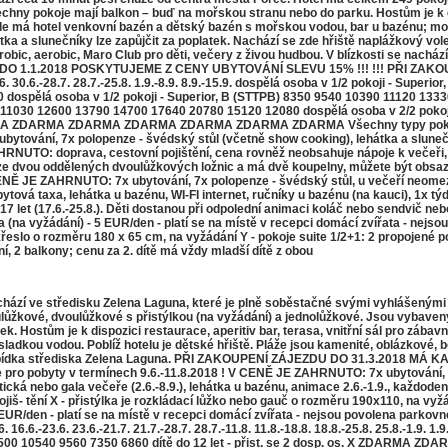
echny pokoje mají balkon – buď na mořskou stranu nebo do parku. Hostům je k di
dále má hotel venkovní bazén a dětský bazén s mořskou vodou, bar u bazénu; mož
átka a slunečníky lze zapůjčit za poplatek. Nachází se zde hřiště naplážkový vo
obic, aerobic, Maro Club pro děti, večery z živou hudbou. V blízkosti se nachází 
 ZÁJEZDU DO 1.1.2018 POSKYTUJEME Z CENY UBYTOVÁNÍ SLEVU 15% !!! !!! PŘ
.6. 30.6.-28.7. 28.7.-25.8. 1.9.-8.9. 8.9.-15.9. dospělá osoba v 1/2 pokoji - Su
0 dospělá osoba v 1/2 pokoji - Superior, B (STTPB) 8350 9540 10390 11120 13330
) 11030 12600 13790 14700 17640 20780 15120 12080 dospělá osoba v 2/2 poko
 ZDARMA ZDARMA ZDARMA ZDARMA ZDARMA ZDARMA ZDARMA Všechny typy pokojů 
ytování, 7x polopenze - švédský stůl (včetně show cooking), lehátka a sluneč
HRNUTO: doprava, cestovní pojištění, cena rovněž neobsahuje nápoje k večeři,
dvou oddělených dvoulůžkových ložnic a má dvě koupelny, můžete být obsazen 
CENĚ JE ZAHRNUTO: 7x ubytování, 7x polopenze - švédský stůl, u večeří neomez
ová taxa, lehátka u bazénu, WI-FI internet, ručníky u bazénu (na kauci), 1x tý
3- 17 let (17.6.-25.8.). Děti dostanou při odpolední animaci koláč nebo sendvič 
 vyžádání) - 5 EUR/den - platí se na místě v recepci domácí zvířata - nejsou p
í křeslo o rozměru 180 x 65 cm, na vyžádání Y - pokoje suite 1/2+1: 2 propojené
ení, 2 balkony; cenu za 2. dítě má vždy mladší dítě z obou
hází ve středisku Zelena Laguna, které je plně soběstačné svými vyhlášenými
oulůžkové, dvoulůžkové s přistýlkou (na vyžádání) a jednolůžkové. Jsou vybaven
tek. Hostům je k dispozici restaurace, aperitiv bar, terasa, vnitřní sál pro záb
sladkou vodou. Poblíž hotelu je dětské hřiště. Pláže jsou kamenité, oblázkové, 
í bohatá nabídka střediska Zelena Laguna. PŘI ZAKOUPENÍ ZÁJEZDU DO 31.3.
ro pobyty v termínech 9.6.-11.8.2018 ! V CENĚ JE ZAHRNUTO: 7x ubytování, 7
tická nebo gala večeře (2.6.-8.9.), lehátka u bazénu, animace 2.6.-1.9., každode
š- tění X - přistýlka je rozkládací lůžko nebo gauč o rozměru 190x110, na vyžá
EUR/den - platí se na místě v recepci domácí zvířata - nejsou povolena parkovné 
 16.6.-23.6. 23.6.-21.7. 21.7.-28.7. 28.7.-11.8. 11.8.-18.8. 18.8.-25.8. 25.8.-1.9
960 12500 10540 9560 7350 6860 dítě do 12 let - přist. se 2 dosp. os.