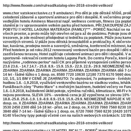
http://www.floowie.com/ru/read/katalog-slev-2018-stredni-velikost/
www.chor vatskoexclusive.cz 9 ambulanci. Pro děti je zde dětské hřiště, prol
celodenní zábavné a sportovní animace pro děti i dospělé. K večernímu progr
vedlejším hotelu Aminess Maestral např. wellness centrum, fitness (za popla
slunění je i v upravovaném velkém parku před hotelem. PŘI ZAKOUPE
POBYTU !! HOTEL LAGUNA MATERADA (FAMILY)*** - POREČ Nachází se na mírné
všech prostor, a proto může být otevřen od jara až do podzimu. Pokoje jsou 
trezorem, je zde možnost přiobjednat si ledničku za poplatek. Pláže jsou kam
vzrostlých stromů. U pláže jsou dětská brouzdaliště a prolézačky. K občerst
bar, kavárna, prodejna novin a suvenýrů, směnárna, konferenční místnost, kad
Před hotelem je od roku 2012 renovovaný venkovní bazén pro dospělé i děti
zastřešenou terasou. Hotel zajišťuje celodenní animaci pro děti i dospělé. V ar
sportovně- rekreační centrum hotelu Laguna Park. Do centra Poreče, které je 
nazýváme „rodinnou perlou“ naší CK pro příjemné vystupování celého perso
23.6 23.6. - 14.7.14.7.- 25.8. 8.9.- 15.9. 15.9.- 22.9. 22.9.- 29.9. NEOMEZE
ZDARMA ZDARMA ZDARMA ZDARMA ZDARMA ZDARMA ZDARMA dítě 7-14 let - přist
14 let - řádné lůžko s 1 dosp. os. 8580 7720 10630 12180 7370 6170 5660 do
1/2, 1/1, 1/1 BM V CENĚ JE ZAHRNUTO: 7x ubytování, 7x polopenze - švédský stů
hudbou 1.6. -1.9.2018, využívání venkovního bazénu se sladkou vodou, lehát
Fun&Beach zóny "Punto Mare" s mořským bazénem, hudební večery ve Fun&Be
1.6.-1.9.2018, každodenní úklid pokoje, výměna ručníků, klimatizace, WI-FI 
nejsou povolena. SLEVA 10% - uvedená cena je již vypočtena se slevou 10% ! S
18.8.-25.8. 25.8.-1.9. 1.9.-8.9. 8.9.-15.9. 15.9.-29.9. NEOMEZENĚ NÁPOJE K 
dosp. os. X ZDARMA ZDARMA ZDARMA ZDARMA ZDARMA ZDARMA ZDARMA ZDA
3530 2450 2300 dítě 14-18 let - přist. se 2 dosp. os. X 6720 7060 7560 8230
3840 dítě 7-14 let - řádné lůžko s 1 dosp. os. 6720 7060 7560 8230 10420 1
6140 Všechny typy pokojů včetně cen na našich webových stránkách: 1/2 BM, 
http://www.floowie.com/ru/read/katalog-slev-2018-stredni-velikost/
www.chor vatskozababku.cz 10 HOTEL PICAL** - POREČ Hotel Pical se nachází