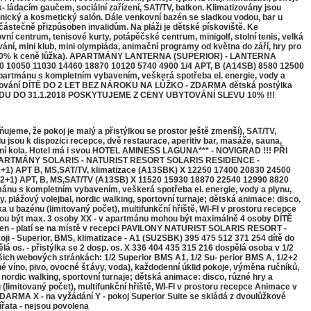
 ládacím gaučem, sociální zařízení, SAT/TV, balkon. Klimatizovány jsou
deřnický a kosmetický salón. Dále venkovní bazén se sladkou vodou, bar u
 částečně přizpůsoben invalidům. Na pláži je dětské pískoviště. Ke
vní centrum, tenisové kurty, potápěčské centrum, minigolf, stolní tenis, velká
vání, mini klub, mini olympiáda, animační programy od května do září, hry pro
íplatek 50% k ceně lůžka). APARTMÁNY LANTERNA (SUPERIOR) - LANTERNA
B) 6860 10050 11030 14460 18870 10120 5740 4900 1/4 APT, B (A14SB) 8580 12500
rtmánu s kompletním vybavením, veškerá spotřeba el. energie, vody a
 stravování DÍTĚ DO 2 LET BEZ NÁROKU NA LŮŽKO - ZDARMA dětská postýlka
NÍ ZÁJEZDU DO 31.1.2018 POSKYTUJEME Z CENY UBYTOVÁNÍ SLEVU 10% !!!
eme, že pokoj je malý a přistýlkou se prostor ještě zmenší), SAT/TV,
u jsou k dispozici recepce, dvě restaurace, aperitiv bar, masáže, sauna,
jízdní kola. Hotel má i svou HOTEL AMINESS LAGUNA*** - NOVIGRAD !!! PŘI
 APARTMÁNY SOLARIS - NATURIST RESORT SOLARIS RESIDENCE -
/3 (1/2+1) APT B, MS,SAT/TV, klimatizace (A13SBK) X 12250 17400 20830 24500
/2+1) APT, B, MS,SAT/TV (A13SB) X 11520 15930 18870 22540 12990 8820
u s kompletním vybavením, veškerá spotřeba el. energie, vody a plynu,
, plážový volejbal, nordic walking, sportovní turnaje; dětská animace: disco,
ka u bazénu (limitovaný počet), multifunkční hřiště, WI-FI v prostoru recepce
hou být max. 3 osoby XX - v apartmánu mohou být maximálně 4 osoby DÍTĚ
/den - platí se na místě v recepci PAVILONY NATURIST SOLARIS RESORT -
oji - Superior, BMS, klimatizace - A1 (SU2SBK) 395 475 512 371 254 dítě do
s. - přistýlka se 2 dosp. os. X 336 404 435 315 216 dospělá osoba v 1/2
našich webových stránkách: 1/2 Superior BMS A1, 1/2 Su- perior BMS A, 1/2+2
víno, pivo, ovocné šťávy, voda), každodenní úklid pokoje, výměna ručníků,
nordic walking, sportovní turnaje; dětská animace: disco, různé hry a
 (limitovaný počet), multifunkční hřiště, WI-FI v prostoru recepce Animace v
RMA X - na vyžádání Y - pokoj Superior Suite se skládá z dvoulůžkové
ířata - nejsou povolena