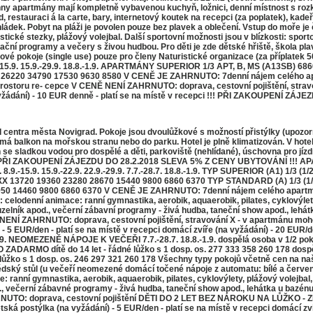
ny apartmány mají kompletně vybavenou kuchyň, ložnici, denní místnost s rozk-
d, restauraci á la carte, bary, internetový koutek na recepci (za poplatek), ka
hládek. Pobyt na pláži je povolen pouze bez plavek a oblečení. Vstup do moře je
ické stezky, plážový volejbal. Další sportovní možnosti jsou v blízkosti: sporto
ační programy a večery s živou hudbou. Pro děti je zde dětské hřiště, škola pla
lůžkové pokoje (single use) pouze pro členy Naturistické organizace (za př
.9. 8.9.-15.9. 15.9.-29.9. 18.8.-1.9. APARTMÁNY SUPERIOR 1/3 APT, B, MS (A13S
 26220 34790 17530 9630 8580 V CENĚ JE ZAHRNUTO: 7denní nájem celého apa
-FI v prostoru re- cepce V CENĚ NENÍ ZAHRNUTO: doprava, cestovní pojištění,
 (na vyžádání) - 10 EUR denně - platí se na místě v recepci !!! PŘI ZAKOUPE
ntra města Novigrad. Pokoje jsou dvoulůžkové s možností přistýlky (upozorňuj
má balkon na mořskou stranu nebo do parku. Hotel je plně klimatizován. V hotel
n se sladkou vodou pro dospělé a děti, parkoviště (nehlídané), úschovna pro 
! PŘI ZAKOUPENÍ ZÁJEZDU DO 28.2.2018 SLEVA 5% Z CENY UBYTOVÁNÍ !!!
9. 8.9.-15.9. 15.9.-22.9. 22.9.-29.9. 7.7.-28.7. 18.8.-1.9. TYP SUPERIOR (A1) 1
) XX 13720 19360 23280 28670 15440 9800 6860 6370 TYP STANDARD (A) 1/3 (1
950 14460 9800 6860 6370 V CENĚ JE ZAHRNUTO: 7denní nájem celého apartmán
celodenní animace: ranní gymnastika, aerobik, aquaerobik, pilates, cyklovýlety
ouzelník apod., večerní zábavní programy - živá hudba, taneční show apod., lehát
Ě NENÍ ZAHRNUTO: doprava, cestovní pojištění, stravování X - v apartmánu mo
EUR/den - platí se na místě v recepci domácí zvíře (na vyžádání) - 20 EUR
22.9. NEOMEZENĚ NÁPOJE K VEČEŘI 7.7.-28.7. 18.8.-1.9. dospělá osoba v 1/2 pok
MO dítě do 14 let - řádné lůžko s 1 dosp. os. 277 333 358 260 178 dospělá o
né lůžko s 1 dosp. os. 246 297 321 260 178 Všechny typy pokojů včetně cen na 
ký stůl (u večeří neomezené domácí točené nápoje z automatu: bílé a červené 
ranní gymnastika, aerobik, aquaerobik, pilates, cyklovýlety, plážový volejbal, 
od., večerní zábavné programy - živá hudba, taneční show apod., lehátka u bazénu
RNUTO: doprava, cestovní pojištění DĚTI DO 2 LET BEZ NÁROKU NA LŮŽKO - ZDA
tská postýlka (na vyžádání) - 5 EUR/den - platí se na místě v recepci domácí zv