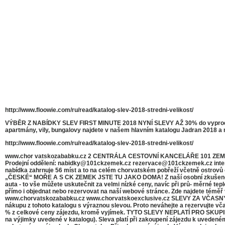
http://www.floowie.com/ru/read/katalog-slev-2018-stredni-velikost/
VÝBĚR Z NABÍDKY SLEV FIRST MINUTE 2018 NYNÍ SLEVY AŽ 30% do vyprodán
apartmány, vily, bungalovy najdete v našem hlavním katalogu Jadran 2
http://www.floowie.com/ru/read/katalog-slev-2018-stredni-velikost/
www.chor vatskozababku.cz 2 CENTRÁLA CESTOVNÍ KANCELÁŘE 101 ZEMEK Měln
Prodejní oddělení: nabidky@101ckzemek.cz rezervace@101ckzemek.cz inter
nabídka zahrnuje 56 míst a to na celém chorvatském pobřeží včetně ostrovů 
„ČESKÉ“ MOŘE A S CK ZEMEK JSTE TU JAKO DOMA! Z naší osobní zkušenosti vř
auta - to vše můžete uskutečnit za velmi nízké ceny, navíc při prů- měrné tep
přímo i objednat nebo rezervovat na naší webové stránce. Zde najdete téměř 
www.chorvatskozababku.cz www.chorvatskoexclusive.cz SLEVY ZA VČASNÝ NÁK
nákupu z tohoto katalogu s výraznou slevou. Proto neváhejte a rezervujte vča
% z celkové ceny zájezdu, kromě vyjímek. TYTO SLEVY NEPLATÍ PRO SKUPINY. 
na výjimky uvedené v katalogu). Sleva platí při zakoupení zájezdu k 