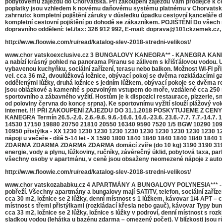
pobytovému zájezdu do Chorvatska. Při zakoupení zájezdu Vám prodejce k ceně př
poplatky jsou vzhledem k novému daňovému systému platnému v Chorvatsku od 
zahrnuto: kompletní pojištění záruky v důsledku úpadku cestovní kanceláře d
kompletní cestovní pojištění po dohodě se zákazníkem. POJIŠTĚNÍ Do všech 
dopravního oddělení: tel./fax: 326 912 992, E-mail: doprava@101ckzemek.cz,
http://www.floowie.com/ru/read/katalog-slev-2018-stredni-velikost/
www.chor vatskoexclusive.cz 3 BUNGALOVY KANEGRA** - KANEGRA KANEGRA T
a nabízí krásný pohled na panorama Piranu se zálivem s křišťálovou vodou. 
vybavenou kuchyňku, sociální zařízení, terasu nebo balkon. Možnost WI-FI při
vel. cca 36 m2, dvoulůžková ložnice, obývací pokoj se dvěma rozkládacími ga
oddělenými lůžky, druhá ložnice s jedním lůžkem, obývací pokoje se dvěma 
jsou oblázkové a kamenité s pozvolným vstupem do moře, vzdálené cca 250 m 
sportovního a zábavného vyžití. Hostům je k dispozici restaurace, pizzerie, sna
od poloviny června do konce srpna). Ke sportovnímu vyžití slouží plážový volej
internet. !!! PŘI ZAKOUPENÍ ZÁJEZDU DO 31.1.2018 POSKYTUJEME Z CE
KANEGRA Termín 26.5.-2.6. 2.6.-9.6. 9.6.-16.6. 16.6.-23.6. 23.6.-7.7. 7.7.-
14530 17150 19880 20750 21810 20550 16340 9590 7520 1/5 BGW 10290 109
10950 přistýlka - XX 1230 1230 1230 1230 1230 1230 1230 1230 1230 1230 12
nápoji u večeře - dítě 5-14 let - X 1590 1800 1840 1840 1840 1840 184
ZDARMA ZDARMA ZDARMA ZDARMA domácí zvíře (do 10 kg) 3190 3190 3190 3
energie, vody a plynu, lůžkoviny, ručníky, závěrečný úklid, pobytová taxa, 
všechny osoby v apartmánu, v ceně jsou obsaženy neomezené nápoje z automatu 
http://www.floowie.com/ru/read/katalog-slev-2018-stredni-velikost/
www.chor vatskozababku.cz 4 APARTMÁNY A BUNGALOVY POLYNESIA*** - UMAG 
pobřeží. Všechny apartmány a bungalovy mají SAT/TV, telefon, sociální zaříz
cca 30 m2, ložnice se 2 lůžky, denní místnost s 1 lůžkem, kávovar 1/4 APT – 
místnost s třemi přistýlkami (rozkládací křesla nebo gauč), kávovar Typy bun
cca 33 m2, ložnice se 2 lůžky, ložnice s lůžky v podroví, denní místnost s ro
sladkou vodou (lehátka u bazénu zdarma – omezený počet). V blízkosti jsou r