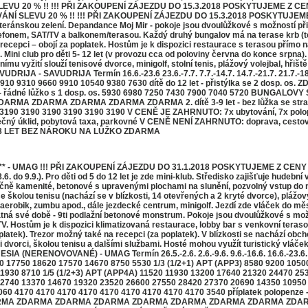
VU 20 % !! !!! PŘI ZAKOUPENÍ ZÁJEZDU DO 15.3.2018 POSKYTUJEME Z C
Í SLEVU 20 % !! !!! PŘI ZAKOUPENÍ ZÁJEZDU DO 15.3.2018 POSKYTUJEME Z 
ánskou zelení. Depandance Moj Mir - pokoje jsou dvoulůžkové s možností přistýl
telefonem, SAT/TV a balkonem/terasou. Každý druhý bungalov má na terase krb (
recepci – obojí za poplatek. Hostům je k dispozici restaurace s terasou přímo n
é. Mini club pro děti 5- 12 let (v provozu cca od poloviny června do konce srpna
ímu vyžití slouží tenisové dvorce, minigolf, stolní tenis, plážový volejbal, hřiš
 - SAVUDRIJA Termín 16.6.-23.6 23.6.-7.7. 7.7.-14.7. 14.7.-21.7. 21.7.-18.
7910 9310 9660 9910 10540 9380 7630 dítě do 12 let - přistýlka se 2 do
let - řádné lůžko s 1 dosp. os. 5930 6980 7250 7430 7900 7040 5720 BUNGALOV
ZDARMA ZDARMA ZDARMA ZDARMA ZDARMA 2. dítě 3-9 let - bez lůžka se stravou
0 3190 3190 3190 3190 3190 3190 V CENĚ JE ZAHRNUTO: 7x ubytování, 7x polope
věrečný úklid, pobytová taxa, parkovné V CENĚ NENÍ ZAHRNUTO: doprava, cesto
TĚ DO 3 LET BEZ NÁROKU NA LŮŽKO ZDARMA
* - UMAG !!! PŘI ZAKOUPENÍ ZÁJEZDU DO 31.1.2018 POSKYTUJEME Z CENY 
.9.). Pro děti od 5 do 12 let je zde mini-klub. Středisko zajišťuje hudební v
stečně kamenité, betonové s upravenými plochami na slunění, pozvolný vstup do
 školou tenisu (nachází se v blízkosti, 14 otevřených a 2 kryté dvorce), plážový v
aerobik, zumbu apod., dále jezdecké centrum, minigolf. Jezdí zde vláček do m
atná své době - 9ti podlažní betonové monstrum. Pokoje jsou dvoulůžkové s možn
i TV. Hostům je k dispozici klimatizovaná restaurace, lobby bar s venkovní teras
latek). Trezor možný také na recepci (za poplatek). V blízkosti se nachází obcho
 dvorci, školou tenisu a dalšími službami. Hosté mohou využít turistický vláče
NOVOVANÉ) - UMAG Termín 26.5.-2.6. 2.6.-9.6. 9.6.-16.6. 16.6.-23.6. 23.6.-7.7.
40 17750 18620 17570 14670 8750 5530 1/3 (1/2+1) APT (APP3) 8580 9200 105
1930 8710 1/5 (1/2+3) APT (APP4A) 11520 11930 13200 17640 21320 24470 2
12740 13370 14670 19320 23520 26600 27550 28420 27370 20690 14350 10950
4060 4170 4170 4170 4170 4170 4170 4170 4170 4170 3540 příplatek polopenze -
 ZDARMA ZDARMA ZDARMA ZDARMA ZDARMA ZDARMA ZDARMA ZDARMA ZDARMA dom