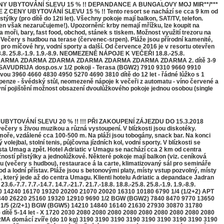
ENY UBYTOVÁNÍ SLEVU 15 % !! DEPANDANCE A BUNGALOVY MOJ MIR**/***
CENY UBYTOVÁNÍ SLEVU 15 % !! Tento resort se nachází se cca 9 km od
ky (pro dítě do 12ti let). Všechny pokoje mají balkon, SAT/TV, telefon.
ten však nezaručujeme!). Upozornění: krby nemají mřížku, lze koupit na
a moři, bary, fast food, obchod, stánek s tiskem. Možnost využití trezoru na
). Večery s hudbou na terase (červenec-srpen). Pláže jsou přírodní kamenité,
tě pro míčové hry, vodní sporty a další. Od července 2016 je v resortu otevřen
8. 25.8.-1.9. 1.9.-8.9. NEOMEZENĚ NÁPOJE K VEČEŘI 18.8.-25.8.
sp. os. ZDARMA ZDARMA ZDARMA ZDARMA ZDARMA ZDARMA ZDARMA 2. dítě 3-9
Y SAVUDRIJA dosp.os.v 1/2 pokoji - Terasa (BGW2) 7910 9310 9660 9910
 3960 4660 4830 4950 5270 4690 3810 dítě do 12 let - řádné lůžko s 1
nze - švédský stůl, neomezeně nápoje k večeři z automatu - víno červené a
vní pojištění možnost obsazení dvoulůžkového pokoje jednou osobou (single
UBYTOVÁNÍ SLEVU 20 % !! !!! PŘI ZAKOUPENÍ ZÁJEZDU DO 15.3.2018
ečery s živou muzikou a různá vystoupení. V blízkosti jsou diskotéky.
 moře, vzdálené cca 100-500 m. Na pláži jsou tobogány, snack bar. Na konci
olejbal, stolní tenis, půjčovna jízdních kol, vodní sporty. V blízkosti se
ěsta Umag a zpět. Hotel Adriatic v Umagu se nachází cca 2 km od centra
ostí přistýlky a jednolůžkové. Některé pokoje mají balkon (viz. ceníková
ou (večery s hudbou), restaurace á la carte, klimatizovaný sál pro semináře
d a lodní přístav. Pláže jsou s betonovými platy, místy vstup pozvolný, místy
k, který jede až do centra Umagu. Klienti hotelu Adriatic a depandace Jadran
 7.7.-14.7. 14.7.-21.7. 21.7.-18.8. 18.8.-25.8. 25.8.-1.9. 1.9.-8.9.
00 14240 16170 19320 20200 21070 20020 16310 10180 6790 1/4 (1/2+2) APT
5340 26220 25160 19320 12910 9690 1/2 BGW (BGW2) 7840 8470 9770 13650
 1/5 (2/2+1) BGW (BGW5) 14210 14840 16140 21630 27930 30870 31780
 dítě 5-14 let - X 1720 2030 2080 2080 2080 2080 2080 2080 2080 2080 2080
ácí zvíře (do 10 kg) 3190 3190 3190 3190 3190 3190 3190 3190 3190