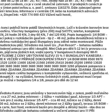
ě od 12 do 18 let - 20,- Kč / noc, osoby nad 18 let - 35,- Kč / noc Tyto
xt pod ceníkem, co je v ceně skutečně zahrnuto. V prodejních cenách je
17 s Union poisťovňou a. s. pod č. smlouvy 1163270. Dále zabezpečujeme
í i leteckou. Informace v centrále CK nebo na kontaktních adresách
z, Dispečink: +420 774 000 433 Vážení naši hosté,
 pobřeží Istrie poblíž Slovinských hranic. Leží v krásném borovém lese
mosféru. Všechny bungalovy (přes 200) mají SAT/TV, telefon, kompletně
5 KN, 24 hodin 30 KN, 3 dny 60 KN, 7 dní 120 KN). Popis bungalovů: 1/4 BGW –
cí pokoj s rozkládacím gaučem - tip 2 – 46 m2, jedna dvoulůžková ložnice s
se dvěma rozkládacími gauči Bungalovy jsou zděné nebo montované. Pláže
nudistickou pláž. Středisko má nově tzv. „Fun Resort“ – bohatou nabídku
lodenní animaci pro děti i dospělé. Mini Club pro děti 5-12 let (v provozu cca
nis, půjčovna jízdních kol, vodní sporty. V bungalovech dostupný WI-FI
POSKYTUJEME Z CENY UBYTOVÁNÍ SLEVU 15 % !! BUNGALOVY KANEGRA -
EZENĚ NÁPOJE K VEČEŘI V PŘÍPADĚ DOKOUPENÍ STRAVY 1/4 BGW 8090 8500 9970
11520 11930 13400 18240 21560 24500 25410 26460 25200 19950 13020
3680 3680 3680 3680 3680 3680 3680 3680 3680 3260 příplatek polopenze s
do 5 let - X ZDARMA ZDARMA ZDARMA ZDARMA ZDARMA ZDARMA ZDARMA ZDARMA
 nájem celého bungalovu s kompletním vybavením, veškerá spotřeba el.
okoupit) X - na vyžádání, formou švédských stolů, polopenzi musí čerpat
e možná v bungalovu 1/4 a 1/6, pouze pro dítě do 12 let
sku Katoro; jsou umístěny v borovicovém háji, v zeleni, podél mořského
 cca 27 m2, jedna místnost – 2 lůžka + rozkládací gauč, kávovar 1/3 APT –
čem pro 2 osoby, kávovar 1/5 APT – cca 40 m2, ložnice se 2 lůžky, denní
0 m2, ložnice se 2 lůžky, denní místnost se 2 lůžky (gauč), terasa 1/5 BGW –
la carte, fast food, venkovní bazén pro dospělé a dětský bazén - oba dva se
tředisko zajišťuje bohatou celodenní a večerní animaci pro !!! PŘI