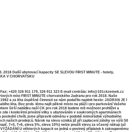
018 Další ubytovací kapacity SE SLEVOU FIRST MINUTE - hotely,
DNIČKA V CHORVATSKU
x: +420 326 911 179, 326 911 323 E-mail centrála: info@101ckzemek.cz
ytových míst FIRST MINUTE chorvatského Jadranu pro rok 2018. Naše
1992 a za léta úspěšné činnosti se nám podařilo naplnit heslo: JADRAN JE I
 léta. Bez prob- lému najít pěkné místo na pláži i pro parkování Vašeho
mnohem širší nabídku naší CK pro rok 2018 budete mít možnost prohlížet a
ete zde i konkrétní privátní vilky s ubytováním v soukromých apartmánech
poslední chvíli, jsme připravili odměnu v podobě mimořádně výhodného
h našich prodejců. Nárok na slevu vzniká již při zaplacení zálohy ve výši 50
ř. 7=5, 7=6, sleva 5%, sleva 10%) nelze použít slevu za včasný nákup (až
ŽÁDÁNÍ U některých kapacit se jedná o povinný příplatek k zakoupenému