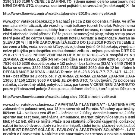
3190 3190 3190 V CENĚ JE ZAHRNUTO: 7denní nájem celého apartmánu nebo bu
NENÍ ZAHRNUTO: doprava, cestovní pojištění, stravování (lze dokoupit) X -
http://www.floowie.com/ru/read/katalog-slev-2018-stredni-velikost/
www.chor vatskozababku.cz 6 Nachází se cca 2 km od centra města, ve středi
nemají ani klimatizaci), ale všechny mají balkony (oproti hotelu). Pokoje nema
klimatizovaná restaurace, lobby bar s venkovní terasou, restaurace á la carte
chází obchod a lodní přístav. Pláže jsou s betonovými platy, místy vstup pozv
který jede až do centra Umagu. Klienti hotelu Adriatic a depandace J
SLEVU 20 % !! !!! PŘI ZAKOUPENÍ ZÁJEZDU DO 15.3.2018 POSKYTUJEME Z CE
červené a bílé, voda, ovocné šťávy, pivo, jednou týdně úklid pokoje, výměna
nelze přistýlka pro dospělou osobu domácí zvířata - nejsou povolena DÍT
25.8.-1.9. 1.9.-8.9. NEOMEZENĚ NÁPOJE K VEČEŘI 18.8.-25.8. dospělá os. 
ZDARMA ZDARMA 2. dítě 3-9 let - bez lůžka se stravou 3680 4290 4550 4710 50
7530 6510 5330 dospělá osoba v 1/2 pokoji - bez balkonu (S2A) Y 6440 78
lůžka se stravou 3220 3920 4100 4220 4530 3960 3080 dítě do 12 let - řádné 
DEPANDANCE JADRAN - UMAG Termín 16.6.-23.6 23.6.-7.7. 7.7.-14.7. 14.-21.7
9 let - bez lůžka se 2 dosp. os. Y ZDARMA ZDARMA ZDARMA ZDARMA ZDARMA 
13050 14150 12130 9060 V CENĚ JE ZAHRNUTO: 7x ubytování, 7x polopenze - šv
ručníků, závěrečný úklid, pobytová taxa, parkovné V CENĚ NENÍ ZAHRNUTO: do
pouze při obsazení pokoje 2 dosp. os. a dítětem do 9 let, které spí na lůžku s 
http://www.floowie.com/ru/read/katalog-slev-2018-stredni-velikost/
www.chor vatskoexclusive.cz 7 APARTMÁNY LANTERNA** - LANTERNA (PORE
zalesněném poloostrově, cca 13 km severně od Poreče. Všechny apartmány mají
lůžkem 1/4 – velikost cca 45 m2 – ložnice se 2 lůžky, denní místnost se 2 lůžk
aperitiv bar, fast food, směnárna, ambulance, market, zábavní centrum s letní
klub (4-12 let), dětské hřiště. Pláže jsou skalnaté, přírodní kamenité, oblázk
nabízí tenisové dvorce, jízdy na koni, minigolf, stolní tenis, plážový volejba
NATURIST RESORT SOLARIS - PAVILONY A APARTMÁNY SOLARIS*** - LANTERNA 
prvních v Chorvatsku. Nabízíme zde apartmány bez stravy a pokoje s polopenzí 