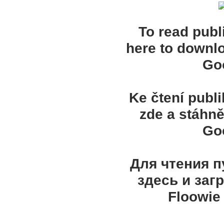
To read publ
here to downl
Goo
Ke čtení publ
zde a stáhně
Goo
Для чтения 
здесь и заг
Floowie 