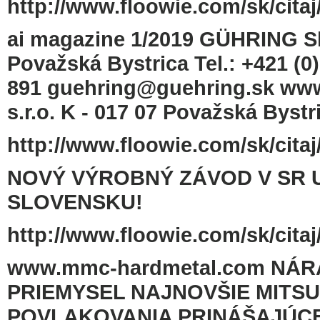
http://www.floowie.com/sk/citaj
ai magazine 1/2019 GÜHRING Slov
Považská Bystrica Tel.: +421 (0)
891 guehring@guehring.sk www
s.r.o. K - 017 07 Považská Bys
http://www.floowie.com/sk/citaj
NOVÝ VÝROBNÝ ZÁVOD V SR U
SLOVENSKU!
http://www.floowie.com/sk/citaj
www.mmc-hardmetal.com NÁ
PRIEMYSEL NAJNOVŠIE MITSU
POVLAKOVANIA PRINÁŠAJÚCE