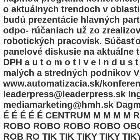
o aktuálnych trendoch v oblasti
budú prezentácie hlavných part
odpo- rúčaniach už zo zrealiz
robotických pracovísk. Súčasť
panelové diskusie na aktuálne 
DPH a u t o m o t i v e i n d u s
malých a stredných podnikov Via
www.automatizacia.sk/konferen
leaderpress@leaderpress.sk Ing
mediamarketing@hmh.sk Dagma
É É É É É CENTRUM M M M 
ROBO ROBO ROBO ROBO OB
ROB RO TIK TIK TIKY TIKY TIKY