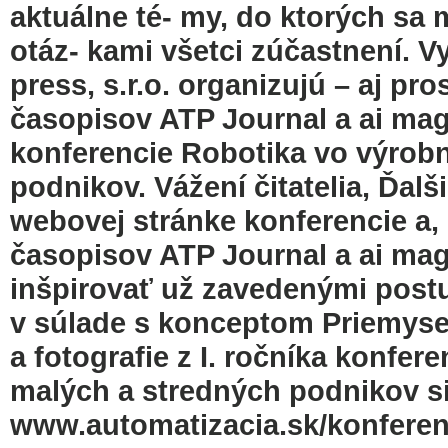
aktuálne té- my, do ktorých sa 
otáz- kami všetci zúčastnení. 
press, s.r.o. organizujú – aj p
časopisov ATP Journal a ai mag
konferencie Robotika vo výrobn
podnikov. Vážení čitatelia, Ďal
webovej stránke konferencie a,
časopisov ATP Journal a ai maga
inšpirovať už zavedenými postu
v súlade s konceptom Priemysel 
a fotografie z I. ročníka konfer
malých a stredných podnikov si
www.automatizacia.sk/konferen