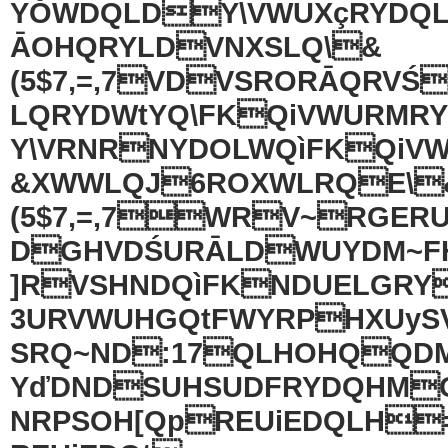
YŎWDQLDY\VWUXçRYDQ
ĀOHQRYLDVNXSLQ\&
(5$7,=,7VDVSRORĀQRVŚ
LQRYDWtYQ\FKQiVWURMR
Y\VRNRNYDOLWQìFKQiV
&XWWLQJ6ROXWLRQE\
(5$7,=,7WRV~RGER
DGHVDŚURĀLDWUYDM~F
]RVSHNDQìFKNDUELGRY
3URVWUHGQtFWYRPHXUy
SRQ~ND:17QLHOHQQD
YďDNDSUHSUDFRYDQHM
NRPSOH[QpREUiEDQLH