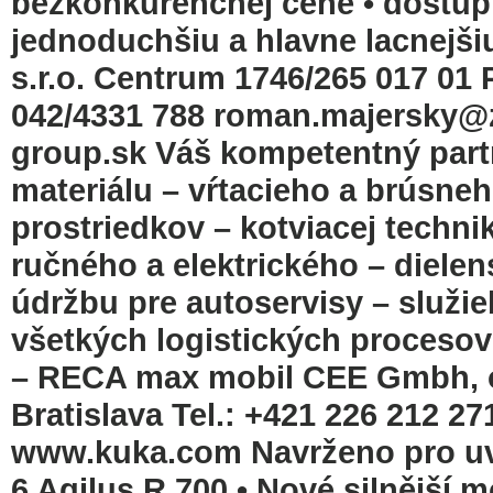
bezkonkurenčnej cene • dostup
jednoduchšiu a hlavne lacnejš
s.r.o. Centrum 1746/265 017 01 
042/4331 788 roman.majersky
group.sk Váš kompetentný part
materiálu – vŕtacieho a brúsne
prostriedkov – kotviacej techni
ručného a elektrického – diele
údržbu pre autoservisy – služi
všetkých logistických proceso
– RECA max mobil CEE Gmbh, or
Bratislava Tel.: +421 226 212 2
www.kuka.com Navrženo pro uve
6 Agilus R 700 • Nové silnější m