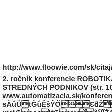
http://www.floowie.com/sk/citaj
2. ročník konferencie ROBO
STREDNÝCH PODNIKOV (str. 10
www.automatizacia.sk/konferen
sĂůŬtĞůĚŝŶŐƐ͘ƌ͘Ž͘