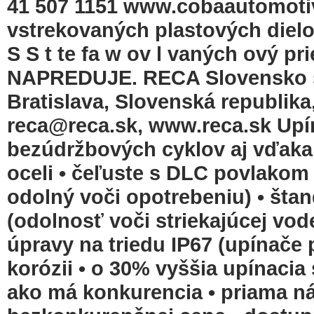
41 507 1151 www.cobaautomotiv
vstrekovaných plastových dielo
S S t te fa w ov l vaných ový 
NAPREDUJE. RECA Slovensko s.r
Bratislava, Slovenská republika, 
reca@reca.sk, www.reca.sk Upí
bezúdržbových cyklov aj vďak
oceli • čeľuste s DLC povlakom 
odolný voči opotrebeniu) • šta
(odolnosť voči striekajúcej vo
úpravy na triedu IP67 (upínače 
korózii • o 30% vyššia upínacia 
ako má konkurencia • priama ná