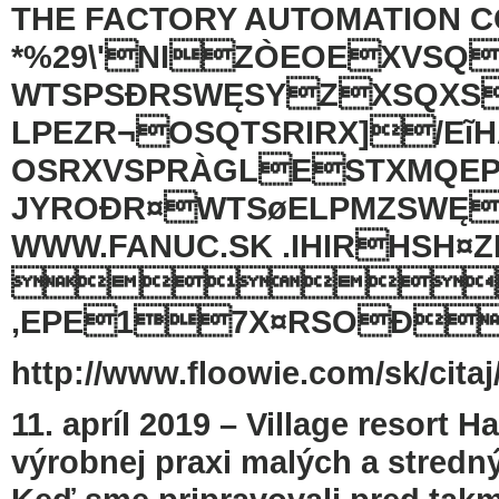
THE FACTORY AUTOMATION 
*%29\'NIZÒEOEXVSQ
WTSPSÐRSWĘSYZXSQXSW
LPEZR¬OSQTSRIRX]/Eĩ
OSRXVSPRÀGLESTXMQEP
JYROÐR¤WTSøELPMZSWĘ
WWW.FANUC.SK .IHIRHSH¤

,EPE17X¤RSOÐ
http://www.floowie.com/sk/citaj
11. apríl 2019 – Village resort H
výrobnej praxi malých a stredný