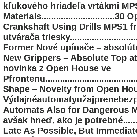
kľukového hriadeľa vrtákmi MP
Materials.............................
Crankshaft Using Drills MPS1 f
utvárača triesky..........................
Former Nové upínače – absolútna špi
New Grippers – Absolute Top a
novinka z Open House ve
Pfrontenu.................................
Shape – Novelty from Open Hou
Výdajnéautomatyužajprenebezpečnél
Automats Also for Dangerous Ma
avšak hneď, ako je potrebné...............
Late As Possible, But Immediat