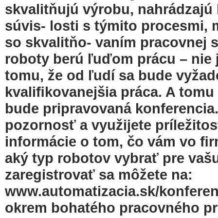
skvalitňujú výrobu, nahrádzajú ľ
súvis- losti s týmito procesmi,
so skvalitňo- vaním pracovnej s
roboty berú ľuďom prácu – nie j
tomu, že od ľudí sa bude vyžadov
kvaliﬁkovanejšia práca. A tomu
bude pripravovaná konferencia.
pozornosť a využijete príležitos
informácie o tom, čo vám vo ﬁr
aký typ robotov vybrať pre vašu
zaregistrovať sa môžete na:
www.automatizacia.sk/konferenc
okrem bohatého pracovného pro