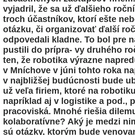
vyjadril, že sa už ďalšieho roč
troch účastníkov, ktorí ešte neb
otázku, či organizovať ďalší roč
odpovedali kladne. To bol pre n
pustili do prípra- vy druhého ro
ten, že robotika výrazne napred
v Mníchove v júni tohto roka 
v najbližšej budúcnosti bude ub
už veľa firiem, ktoré na robotiku
napríklad aj v logistike a pod.,
pracoviská. Mnohé riešia dilemu
kolaboratívne? Aký je medzi nim
sú otázky, ktorým bude venovan