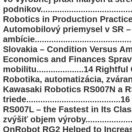
podnikov..............................
Robotics in Production Practic
Automobilový priemysel v SR –
ambície...................................
Slovakia – Condition Versus Am
Economics and Finances Sprav
mobilitu....................14 Righ
Robotika, automatizácia, zvára
Kawasaki Robotics RS007N a RS0
triede................................
RS007L – the Fastest in Its C
zvýšiť objem výroby......................
OnRobot RG2 Helped to Increas