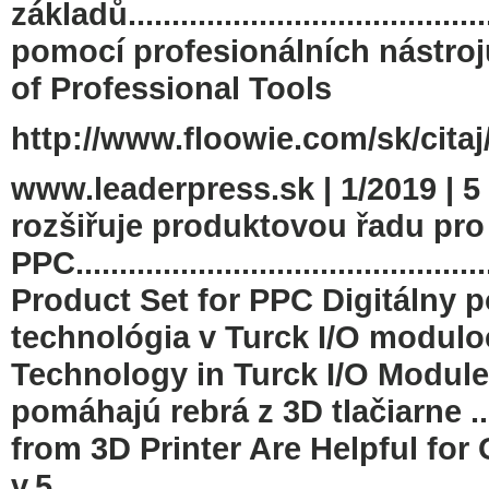
základů...................................
pomocí profesionálních nástrojů....
of Professional Tools
http://www.floowie.com/sk/citaj
www.leaderpress.sk | 1/2019 
rozšiřuje produktovou řadu pro
PPC......................................
Product Set for PPC Digitálny p
technológia v Turck I/O moduloch ...
Technology in Turck I/O Modul
pomáhajú rebrá z 3D tlačiarne ...........
from 3D Printer Are Helpful fo
v.5.......................................