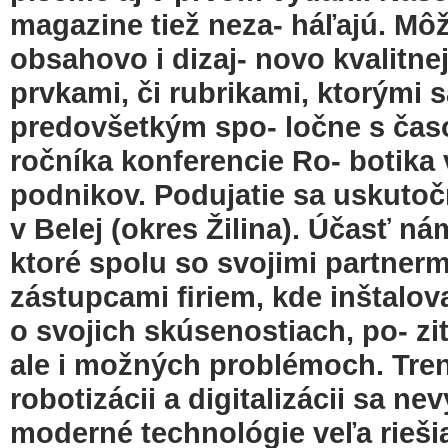
magazine tiež neza- háľajú. Mô
obsahovo i dizaj- novo kvalitn
prvkami, či rubrikami, ktorými s
predovšetkým spo- ločne s časo
ročníka konferencie Ro- botika
podnikov. Podujatie sa uskutoční
v Belej (okres Žilina). Účasť n
ktoré spolu so svojimi partner
zástupcami ﬁriem, kde inštalova
o svojich skúsenostiach, po- zit
ale i možných problémoch. Tren-
robotizácii a digitalizácii sa n
moderné technológie veľa riešia