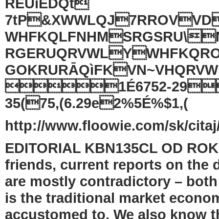
REUiEDQt
7tP&XWWLQJ7RROVVD
WHFKQLFNHMSRGSRU\
RGERUQRVWLYWHFKQRO
GOKRURĀQìFKVN~VHQRV
1É6752-299É
35(75,(6.29e2%5É%$1,(
http://www.floowie.com/sk/citaj
EDITORIAL KBN135CL OD ROKU
friends, current reports on the
are mostly contradictory – both
is the traditional market econo
accustomed to. We also know t