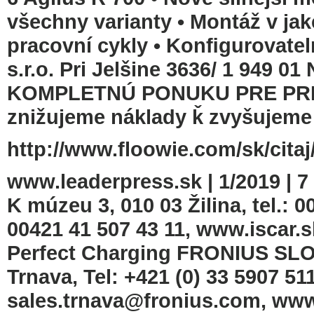
všechny varianty • Montáž v jaké
pracovní cykly • Konﬁgurovatel
s.r.o. Pri Jelšine 3636/ 1 949 
KOMPLETNÚ PONUKU PRE PRI
znižujeme náklady ǩ zvyšujeme 
http://www.floowie.com/sk/citaj
www.leaderpress.sk | 1/2019 
K múzeu 3, 010 03 Žilina, tel.: 0
00421 41 507 43 11, www.iscar.sk
Perfect Charging FRONIUS SLOV
Trnava, Tel: +421 (0) 33 5907 51
sales.trnava@fronius.com, www.