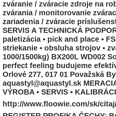
zváranie / zváracie zdroje na r
zvárania / monitorovanie zvára
zariadenia / zváracie prísluše
SERVIS A TECHNICKÁ PODPORA 
paletizácia • pick and place • F
striekanie • obsluha strojov •
1000/1500kg) BX200L WD002 Sol
perfect feeling budujeme efekt
Orlové 277, 017 01 Považská Bys
aquastyl@aquastyl.sk MERAC
VÝROBA • SERVIS • KALIBRÁCI
http://www.floowie.com/sk/citaj
REGISTER PROFIKA ČECHY: Bená