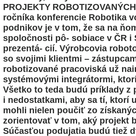
PROJEKTY ROBOTIZOVANÝCH P
ročníka konferencie Robotika v
podnikov je v tom, že sa na ňo
spoločnosti pô- sobiace v ČR i 
prezentá- cií. Výrobcovia robo
so svojimi klientmi – zástupcam
robotizované pracoviská už nain
systémovými integrátormi, ktorí 
Všetko to teda budú príklady z 
i nedostatkami, aby sa tí, ktor
mohli nielen poučiť zo získanýc
zorientovať v tom, aký projekt b
Súčasťou podujatia budú tiež 