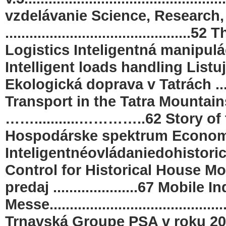
vzdelávanie Science, Research
.......................................
Logistics Inteligentná manipulácia s
Intelligent loads handling Listu
Ekologická doprava v Tatrách .........
Transport in the Tatra Mounta
……...........…………..62 Story 
Hospodárske spektrum Econom
Inteligentnéovládaniedohistorickéh
Control for Historical House Mo
predaj .....................67 Mobi
Messe.....................................
Trnavská Groupe PSA v roku 20