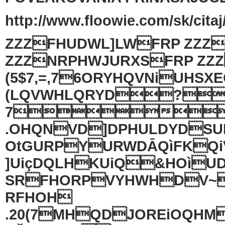
http://www.floowie.com/sk/citaj
ZZZFHUDWL]LWFRP ZZZ
ZZZNRPHWJURXSFRP Z
(5$7,=,76ORYHQVNiUHS
(LQVWHLQRYD?
7
.OHQNVD]DPHULDYDSU
OtGURPYURWDĀQìFKQ
]UiçDQLHKUiQ&HOìU
SRFHORPVYHWHDV~
RFHOH
.20(7MHQDJOREiOQH