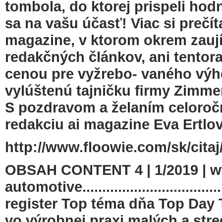
tombola, do ktorej prispeli hod
sa na vašu účasť! Viac si prečít
magazine, v ktorom okrem zauj
redakčných článkov, ani tento
cenou pre vyžrebo- vaného výh
vylúštenú tajničku ﬁrmy Zimmer 
S pozdravom a želaním celoro
redakciu ai magazine Eva Ertlo
http://www.floowie.com/sk/citaj
OBSAH CONTENT 4 | 1/2019 | w
automotive..............................
register Top téma dňa Top Day 
vo výrobnej praxi malých a str