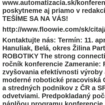
www.automatizacia.sk/konferenc
poskytneme aj priamo v redakc
TEŠÍME SA NA VÁS!
http://www.floowie.com/sk/citaj
Kontaktujte nás: Termín: 11. apr
Hanuliak, Belá, okres Žilina 
ROBOTIKY The strong connection
ročník konferencie Zameranie: 
zvyšovania efektívnosti výrob
moderné robotické pracoviská 
a stredných podnikov z ČR a S
odvetviami. Predpokladaný poč
náplňou programu konferencie