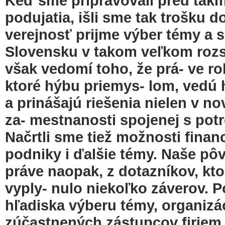
Keď sme pripravovali pred takm
podujatia, išli sme tak trošku
verejnosť prijme výber témy a 
Slovensku v takom veľkom rozsa
však vedomí toho, že prá- ve rob
ktoré hýbu priemys- lom, vedú h
a prinášajú riešenia nielen v no
za- mestnanosti spojenej s potr
Načrtli sme tiež možnosti finan
podniky i ďalšie témy. Naše pôv
práve naopak, z dotazníkov, kto
vyply- nulo niekoľko záverov. 
hľadiska výberu témy, organizác
zúčastnených zástupcov firiem.