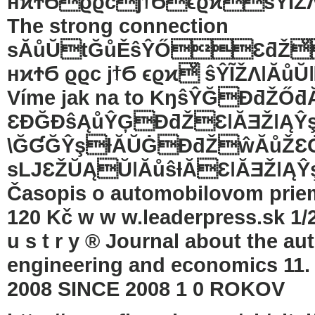
нϰϮϬϱϱϲϳϯϬϵϱϰͮŝŶĨŽΛ
The strong connection
sĂůŬtĞůĚŝŶŐƐ͘ƌ͘Ž͘
нϰϮϬ ϱϱϲ ϳϯϬ ϵϱϰͮ ŝŶĨŽΛǀĂů
Víme jak na to KŋŝŶĞƉƌŽŐ
ƐƉĞĐŝĄůŶĢƉƌŽƐǀĂƎŽǀĄŶ
\ĞƓĞŶşƚĂŬĠƉƌŽŵĂůŽƐĠƌ
sǇƐŽŬĄŬǀĂůŝƚĂƐǀĂƎŽǀĄ
Časopis o automobilovom priemy
120 Kč w w w.leaderpress.sk 1/20
u s t r y ® Journal about the a
engineering and economics 11
2008 SINCE 2008 1 0 ROKOV