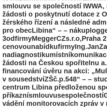
smlouvu se společností IWWA, s.
žádosti o poskytnutí dotace z
žérského řízení a následné adm
pro obecLibina“ – – nákuplog
3odfirmyMeggerCZs.r.o,Praha 
cenovounabídkufirmyIng.JanZ
nadiagnostikumístníkomunikac
žádosti na Českou spořitelnu a. 
financování úvěru na akci: „Mul
v sousedstvíZŠč.p.548“ – – stud
centrum Libina předloženou sp
příkaznísmlouvusespolečností
vádění monitorovacích zpráv v r