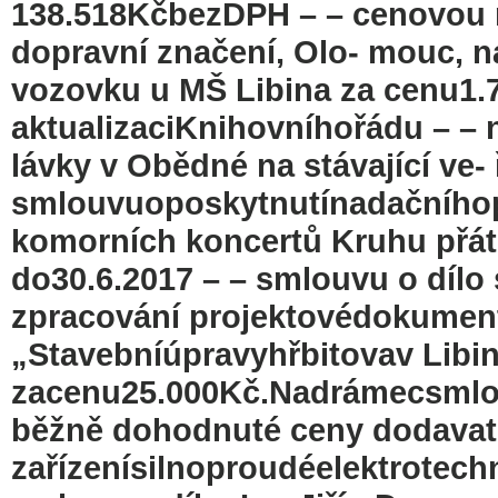
138.518KčbezDPH – – cenovou 
dopravní značení, Olo- mouc, 
vozovku u MŠ Libina za cenu1
aktualizaciKnihovníhořádu – – 
lávky v Obědné na stávající ve-
smlouvuoposkytnutínadačníhop
komorních koncertů Kruhu přáte
do30.6.2017 – – smlouvu o dílo
zpracování projektovédokumen
„Stavebníúpravyhřbitovav Libin
zacenu25.000Kč.Nadrámecsmlou
běžně dohodnuté ceny dodavatelů
zařízenísilnoproudéelektrotec