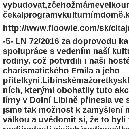
vybudovat,zčehožmámevelkour
čekalprogramvkulturnímdomě,k
http://www.floowie.com/sk/citaj/
-5- LN 72/2016 za doprovodu kap
spolupráce s vedením naší kultu
rodiny, což potvrdili i naši hos
charismatického Emila a jeho
přítelkyni.Libinskémažoretkysk
ních, kterými obohatily tuto akc
lírny v Dolní Libině přinesla ve
jsme tak možnost k zamyšlení na
válkou a uvědomit si, že to byli 