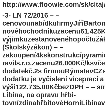
http://www.floowie.com/sk/citaj/
-3- LN 72/2016 – –
cenovounabídkufirmyJiříBarton
novéhochodníkuzacenu61.425K
výjimkuzestanovenéhopočtužák
(Školskýzákon) – –
zakoupení4kskonstrukcípyrami
ravils.r.o.zacenu26.000Kč/ksvč
dodatekč.2s firmouRýmstavCZs
dodatku je vyčíslení víceprací 
výši122.735,00KčbezDPH – – sm
Libina, na opravu hřbi-
tovnízdinahřbitověHorníLibina