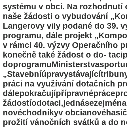
systému v obci. Na rozhodnutí 
naše žádosti o vybudování „Ko
Langerovy vily podané do 39. 
programu, dále projekt „Kompo
v rámci 40. výzvy Operačního p
konečně také žádost o do- tac
doprogramuMinisterstvasportu
„Stavebníúpravystávajícítribun
práci na využívání dotačních p
dálepokračujípřípravnéprácepr
žádostíodotaci,jednásezejmén
novéchodníkyv obcianovéhasičs
prožití vánočních svátků a do 