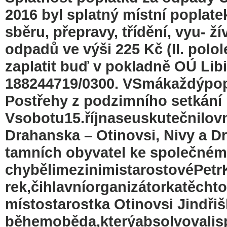
2016 byl splatný místní poplat
sběru, přepravy, třídění, vyu- 
odpadů ve výši 225 Kč (II. polol
zaplatit buď v pokladně OÚ Libi
188244719/0300. VSmákaždýpopl
Postřehy z podzimního setkání
Vsobotu15.říjnaseuskutečnilov
Drahanska – Otinovsi, Nivy a Dr
tamních obyvatel ke společném
chybělimezinimistarostovéPetr
rek,čihlavníorganizátorkatěcht
místostarostka Otinovsi Jindřiš
běhemoběda,kterýabsolvovalisp