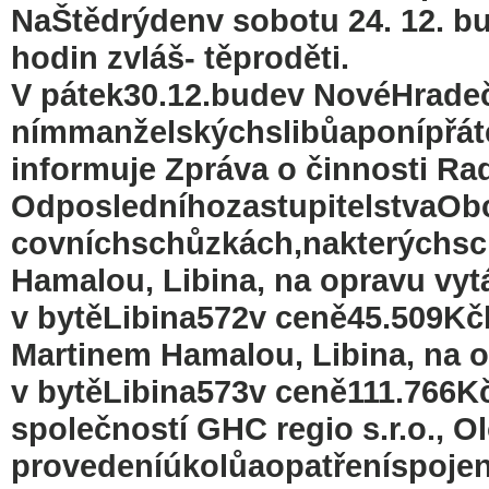
NaŠtědrýdenv sobotu 24. 12. bu
hodin zvláš- těproděti.
V pátek30.12.budev NovéHrade
nímmanželskýchslibůaponípřát
informuje Zpráva o činnosti Ra
OdposledníhozastupitelstvaOb
covníchschůzkách,nakterýchschv
Hamalou, Libina, na opravu vyt
v bytěLibina572v ceně45.509Kč
Martinem Hamalou, Libina, na 
v bytěLibina573v ceně111.766K
společností GHC regio s.r.o., 
provedeníúkolůaopatřeníspojen