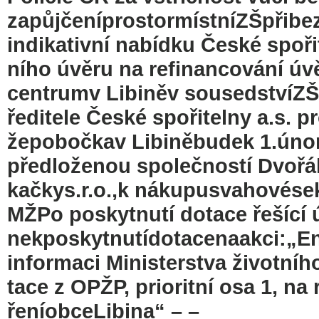
zapůjčeníprostormístníZŠpřibez
indikativní nabídku České spořit
ního úvěru na refinancování úvě
centrumv Libiněv sousedstvíZŠč
ředitele České spořitelny a.s. 
žepobočkav Libiněbudek 1.úno
předloženou společností Dvořá
kačkys.r.o.,k nákupusvahovés
MŽPo poskytnutí dotace řešící
nekposkytnutídotacenaakci:„E
informaci Ministerstva životního
tace z OPŽP, prioritní osa 1, na
řeníobceLibina“ – –