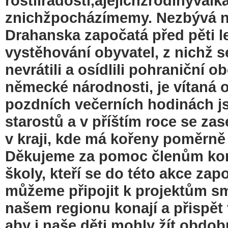
rostiiradosti,ajejichžrodinyvá
znichžpocházímemy. Nezbývá ne
Drahanska započatá před pěti let
vystěhování obyvatel, z nichž 
nevrátili a osídlili pohraniční
německé národnosti, je vítaná 
pozdních večerních hodinách j
starostů a v příštím roce se za
v kraji, kde má kořeny poměrně 
Děkujeme za pomoc členům ko
školy, kteří se do této akce zapo
můžeme připojit k projektům smí
našem regionu konají a přispět 
aby i naše děti mohly žít obdob