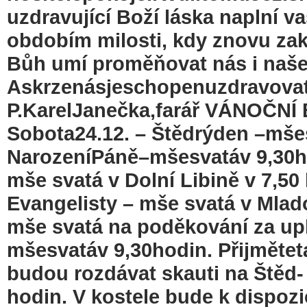
uzdravující Boží láska naplní v
obdobím milosti, kdy znovu zak
Bůh umí proměňovat nás i naše
Askrzenásjeschopenuzdravovati
P.KarelJanečka,farář VÁNOČN
Sobota24.12. – Štědrýden –mše
NarozeníPáně–mšesvatáv 9,30hod
mše svatá v Dolní Libině v 7,50 
Evangelisty – mše svatá v Mlad
mše svatá na poděkování za upl
mšesvatáv 9,30hodin. Přijměte
budou rozdávat skauti na Štěd-
hodin. V kostele bude k dispozi