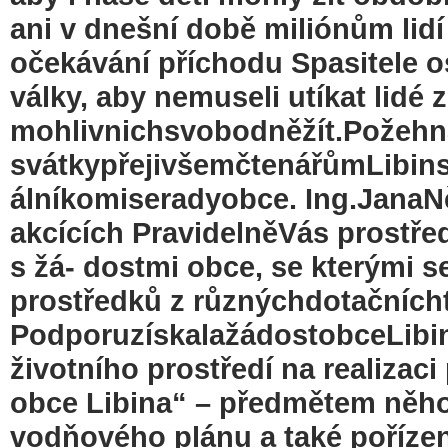
ani v dnešní době miliónům lidí
očekávání příchodu Spasitele o
války, aby nemuseli utíkat lidé
mohlivnichsvobodněžít.Požeh
svátkypřejivšemčtenářůmLibin
álníkomiseradyobce. Ing.Jana
akcících PravidelněVás prostře
s žá- dostmi obce, se kterými s
prostředků z různýchdotačnícht
PodporuzískalažádostobceLibi
životního prostředí na realizac
obce Libina“ – předmětem něhož
vodňového plánu a také pořízen