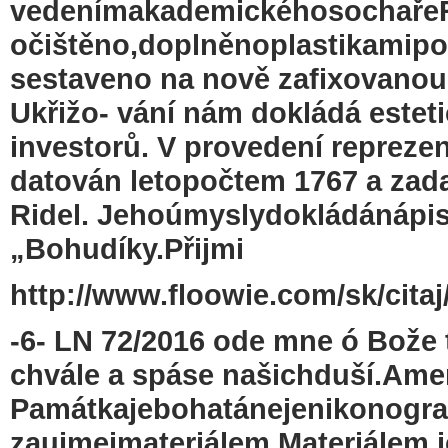
vedenímakademickéhosochařeR
očištěno,doplněnoplastikamip
sestaveno na nově zafixovano
Ukřižo- vání nám dokládá estet
investorů. V provedení repreze
datován letopočtem 1767 a zada
Ridel. Jehoúmyslydokládánápi
„Bohudíky.Přijmi
http://www.floowie.com/sk/citaj/
-6- LN 72/2016 ode mne ó Bože t
chvále a spáse našichduší.Ame
Památkajebohatánejenikonogra
zaujmeimateriálem.Materiálem,