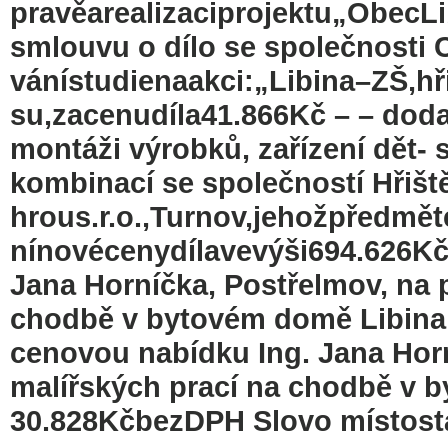
pravěarealizaciprojektu„ObecL
smlouvu o dílo se společnosti C
vánístudienaakci:„Libina–ZŠ,h
su,zacenudíla41.866Kč – – doda
montáži výrobků, zařízení dět- s
kombinací se společností Hřišt
hrous.r.o.,Turnov,jehožpředmě
nínovécenydílavevýši694.626Kč
Jana Horníčka, Postřelmov, na 
chodbě v bytovém domě Libina
cenovou nabídku Ing. Jana Horn
malířských prací na chodbě v 
30.828KčbezDPH Slovo místost