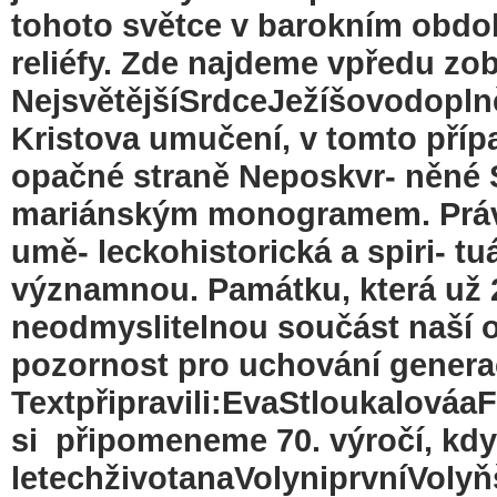
tohoto světce v barokním obdo
reliéfy. Zde najdeme vpředu zob
NejsvětějšíSrdceJežíšovodoplně
Kristova umučení, v tomto příp
opačné straně Neposkvr- něné 
mariánským monogramem. Právě
umě- leckohistorická a spiri- tu
významnou. Památku, která už 2
neodmyslitelnou součást naší ob
pozornost pro uchování gener
Textpřipravili:EvaStloukalováaF
si připomeneme 70. výročí, kdy z
letechživotanaVolyniprvníVolyň