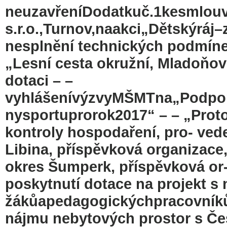
neuzavřeníDodatkuč.1kesmlouv
s.r.o.,Turnov,naakci„Dětskýráj–
nesplnění technických podmínek
„Lesní cesta okružní, Mladoňov
dotaci – –
vyhlášenívýzvyMŠMTna„Podporu
nysportuprorok2017“ – – „Proto
kontroly hospodaření, pro- ved
Libina, příspěvková organizace,
okres Šumperk, příspěvková or-
poskytnutí dotace na projekt 
žákůapedagogickýchpracovníků
nájmu nebytových prostor s Čes