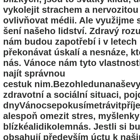
vykolejit strachem a nervozit
ovlivňovat médii. Ale využijme 
šení našeho lidství. Zdravý roz
nám budou zapotřebí i v letec
překonávat úskalí a nesnáze, kt
nás. Vánoce nám tyto vlastnost
najít správnou
cestuk nim.Bezohledunanaševyzn
zdravotní a sociální situaci, poj
dnyVánocsepokusímetrávitpří
alespoň omezit stres, myšlenky 
blízkéalidikolemnás. Jestli si 
obsahují především úctu k naš