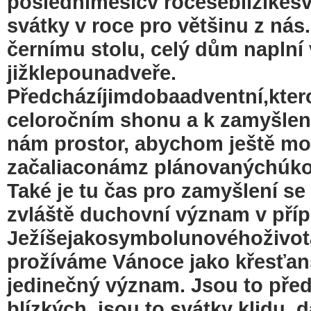
posledníměsícv roceseblížíkesv
svátky v roce pro většinu z ná
černímu stolu, celý dům naplní 
jižklepounadveře.
Předcházíjimdobaadventní,kter
celoročním shonu a k zamyšlení
nám prostor, abychom ještě mohl
začaliaconámz plánovanýchúkol
Také je tu čas pro zamyšlení s
zvláště duchovní význam v příp
Ježíšejakosymbolunovéhoživota
prožíváme Vánoce jako křesťans
jedinečný význam. Jsou to před
blízkých, jsou to svátky klidu,