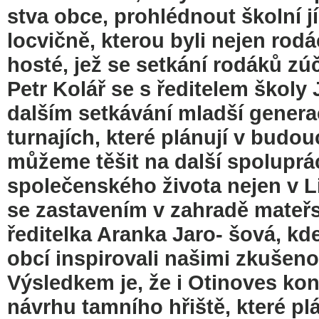
stva obce, prohlédnout školní j
locvičně, kterou byli nejen rodá
hosté, jež se setkání rodáků zúč
Petr Kolář se s ředitelem škol
dalším setkávání mladší genera
turnajích, které plánují v budo
můžeme těšit na další spoluprá
společenského života nejen v L
se zastavením v zahradě mateřs
ředitelka Aranka Jaro- šová, kd
obcí inspirovali našimi zkušeno
Výsledkem je, že i Otinoves kon
návrhu tamního hřiště, které pl