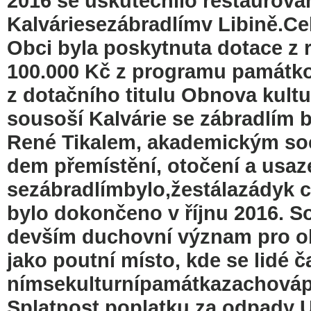
2016 se uskutečnilo restaurová
Kalváriesezábradlímv Libině.Ce
Obci byla poskytnuta dotace z 
100.000 Kč z programu památko
z dotačního titulu Obnova kult
sousoší Kalvárie se zábradlím 
René Tikalem, akademickým soch
dem přemístění, otočení a usaz
sezábradlímbylo,žestálazádyk 
bylo dokončeno v říjnu 2016. S
devším duchovní význam pro ob
jako poutní místo, kde se lidé č
nímsekulturnípamátkazachováp
Splatnost poplatku za odpady U