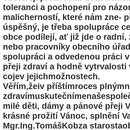
toleranci a pochopení pro názo
malicherností, které nám zne- př
úspěšný, je třeba spolupráce ce
obce podílejí, ať již jde o radní
nebo pracovníky obecního úřad
spolupráci a odvedenou práci v
přeji zdraví a hodně vytrvalosti 
cojev jejichmožnostech.
Věřím,žeiv příštímroces plný
zdravímuskutečnímenašespolečn
milé děti, dámy a pánové přeji
krásné prožití Vánoc, splnění V
Mgr.Ing.TomášKobza starostao