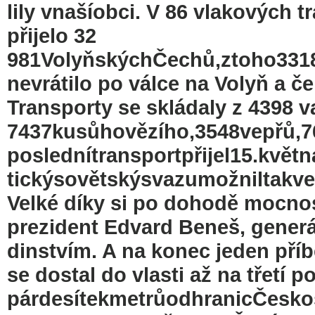
lily vnašíobci. V 86 vlakových 
přijelo 32
981VolyňskýchČechů,ztoho3318d
nevrátilo po válce na Volyň a č
Transporty se skládaly z 4398 va
7437kusůhovězího,3548vepřů,7
poslednítransportpřijel15.květn
tickýsovětskýsvazumožniltakve
Velké díky si po dohodě mocnost
prezident Edvard Beneš, generá
dinstvím. A na konec jeden pří
se dostal do vlasti až na třetí 
párdesítekmetrůodhranicČesko