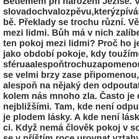
Betlémem při narození Ježíše. 
slovadochvalozpěvu,kterýzpívá
bě. Překlady se trochu různí. V
mezi lidmi. Bůh má v nich zalíb
ten pokoj mezi lidmi? Proč ho 
jako období pokoje, kdy toužím
sféruaalespoňtrochuzapomenou
se velmi brzy zase připomenou
alespoň na nějaký den odpoutat.
kolem nás mnoho zla. Často je
nejbližšími. Tam, kde není odpu
je plodem lásky. A kde není lás
ci. Když nemá člověk pokoj v 
se v příštím roce urovnat vztah