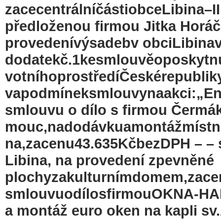
zacecentrálníčástiobceLibina–I
předloženou firmou Jitka Horáč
provedenívýsadebv obciLibinav
dodatekč.1kesmlouvěoposkytnu
votníhoprostředíČeskérepublik
vapodmíneksmlouvynaakci:„Ene
smlouvu o dílo s firmou Čermák
mouc,nadodávkuamontážmístní
na,zacenu43.635KčbezDPH – – s
Libina, na provedení zpevněné
plochyzakulturnímdomem,zace
smlouvuodílosfirmouOKNA-HARA
a montáž euro oken na kapli sv