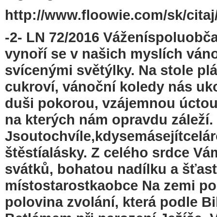
http://www.floowie.com/sk/citaj/
-2- LN 72/2016 Váženíspoluobča
vynoří se v našich myslích ván
svícenými světýlky. Na stole pl
cukroví, vánoční koledy nás uko
duši pokorou, vzájemnou úctou 
na kterých nám opravdu záleží.
Jsoutochvíle,kdysemásejítcelár
štěstíalásky. Z celého srdce Vá
svátků, bohatou nadílku a šťas
místostarostkaobce Na zemi pok
polovina zvolání, která podle Bi