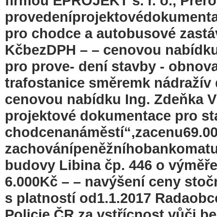
firmou EPROJEKT s. r. o., Přero
provedeníprojektovédokumenta
pro chodce a autobusové zastáv
KčbezDPH – – cenovou nabídku 
pro prove- dení stavby - obnov
trafostanice směremk nádražív
cenovou nabídku Ing. Zdeňka V
projektové dokumentace pro sta
chodcenanáměstí“,zacenu69.0
zachovánípeněžníhobankomatuČ
budovy Libina čp. 446 o výměř
6.000Kč – – navýšení ceny sto
s platností od1.1.2017 Radaob
Policie ČR za vstřícnost vůči 