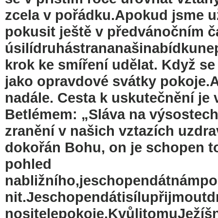
zcela v pořádku.Apokud jsme už
pokusit ještě v předvánočním č
úsilídruhástrananašinabídkune
krok ke smíření udělat. Když s
jako opravdové svátky pokoje.A
nadále. Cesta k uskutečnění je 
Betlémem: „Sláva na výsostec
zranění v našich vztazích uzdra
dokořán Bohu, on je schopen to
pohled
nabližního,jeschopendátnámpo
nit.Jeschopendátisílupřijmout
nositelepokoje.KvůlitomuJežíšn