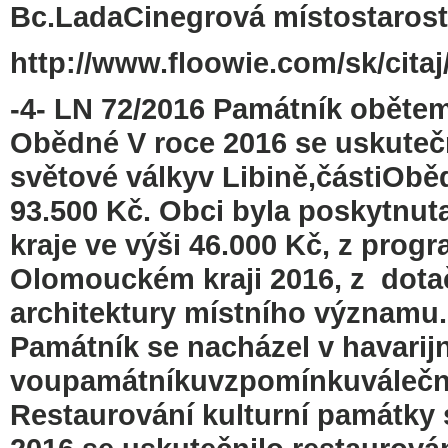
Bc.LadaCinegrová místostaros
http://www.floowie.com/sk/citaj/
-4- LN 72/2016 Památník obětem 
Obědné V roce 2016 se uskuteč
světové válkyv Libině,částiOběd
93.500 Kč. Obci byla poskytnut
kraje ve výši 46.000 Kč, z pro
Olomouckém kraji 2016, z dota
architektury místního významu.
Památník se nacházel v havarijn
voupamátníkuvzpomínkuváleč
Restaurování kulturní památky 