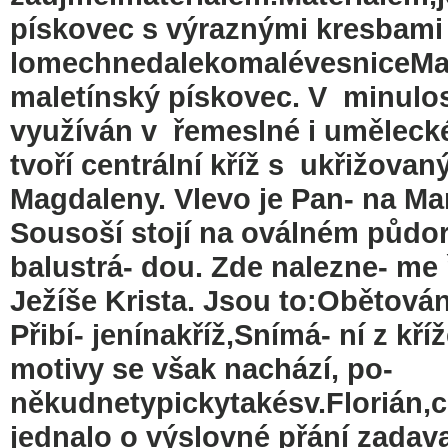
pískovec s výraznými kresbami 
lomechnedalekomalévesniceMa
maletínský pískovec. V minulos
využíván v řemeslné i umělecké
tvoří centrální kříž s ukřižova
Magdaleny. Vlevo je Pan- na Mar
Sousoší stojí na oválném půdo
balustrá- dou. Zde nalezne- me 
Ježíše Krista. Jsou to:Obětován
Přibí- jenínakříž,Snímá- ní z kř
motivy se však nachází, po-
někudnetypickytakésv.Florián
jednalo o výslovné přání zadava