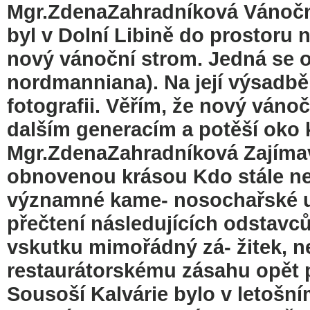
Mgr.ZdenaZahradníková Vánoční 
byl v Dolní Libině do prostoru 
nový vánoční strom. Jedná se o
nordmanniana). Na její výsadbě 
fotografii. Věřím, že nový vánoč
dalším generacím a potěší oko
Mgr.ZdenaZahradníková Zajímavo
obnovenou krásou Kdo stále nev
významné kame- nosochařské um
přečtení následujících odstavc
vskutku mimořádný zá- žitek, 
restaurátorskému zásahu opět p
Sousoší Kalvárie bylo v letošní