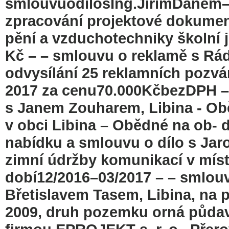
smlouvuodílosIng.JiřímDane
zpracování projektové dokumen
pění a vzduchotechniky školní jí
Kč – – smlouvu o reklamě s Rád
odvysílání 25 reklamních pozván
2017 za cenu70.000KčbezDPH – 
s Janem Zouharem, Libina - Ob
v obci Libina – Obědné na ob- 
nabídku a smlouvu o dílo s Ja
zimní údržby komunikací v místí
dobí12/2016–03/2017 – – smlou
Břetislavem Tasem, Libina, na 
2009, druh pozemku orná půdavk