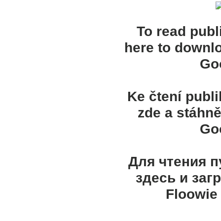
To read publ
here to downl
Goo
Ke čtení publ
zde a stáhně
Goo
Для чтения 
здесь и заг
Floowie 