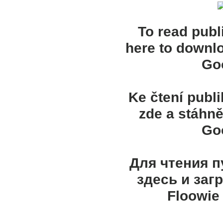
To read publ
here to downl
Goo
Ke čtení publ
zde a stáhně
Goo
Для чтения 
здесь и заг
Floowie 