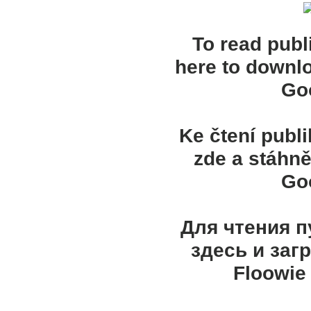
To read publ
here to downl
Goo
Ke čtení publ
zde a stáhně
Goo
Для чтения 
здесь и заг
Floowie 