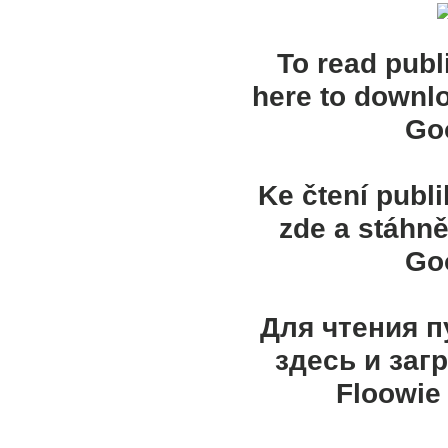
To read publ
here to downl
Goo
Ke čtení publ
zde a stáhně
Goo
Для чтения 
здесь и заг
Floowie 