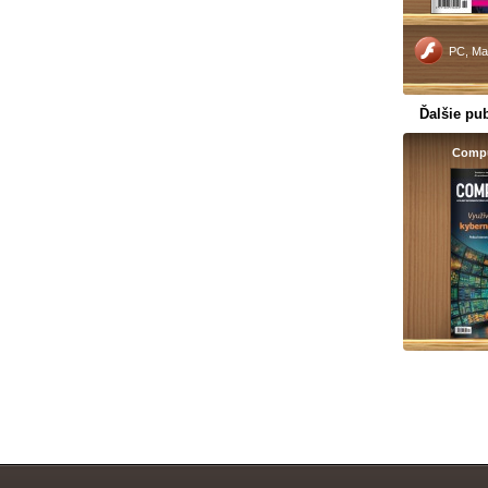
PC, Ma
Ďalšie pub
Compu