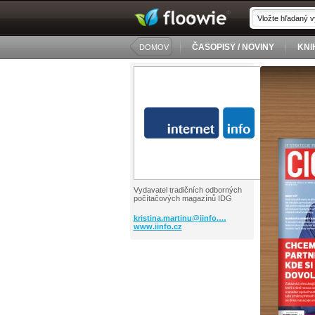
ČASOPISY / NOVINY
KNI
DOMOV
Vydavatel tradičních odborných
počítačových magazínů IDG
kristina.martinu@iinfo.…
www.iinfo.cz