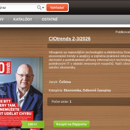
Vyhľadať
HY
KATALÓGY
OSTATNÉ
Publikoval
CIOtrends 2-3/2026
Věnujeme se nejnovějším technologiím a efektivnímu říze
ekonomické trendy a analýzy a zejména praktické inform
obchodní a podnikatelské přínosy informačních technolo
podnikovým IT v období omezených rozpočtů. Naší cílov
odvětví ekonomiky.
Jazyk:
Čeština
Kategória:
Ekonomika, Odborné časopisy
Počet strán:
1
100
Kč
Koupit na Digiportu