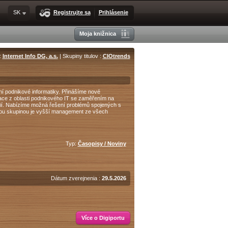
SK
Registrujte sa
Prihlásenie
Moja knižnica
:
Internet Info DG, a.s.
| Skupiny titulov :
CIOtrends
ní podnikové informatiky. Přinášíme nové
ace z oblasti podnikového IT se zaměřením na
gií. Nabízíme možná řešení problémů spojených s
ou skupinou je vyšší management ze všech
Typ:
Časopisy / Noviny
Dátum zverejnenia :
29.5.2026
Více o Digiportu