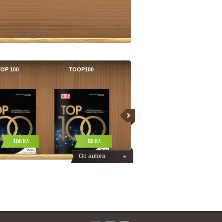
OP 100
TOOP100
100
Kč
50
Kč
Od autora