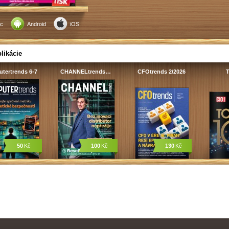
c
Android
iOS
likácie
tertrends 6-7
CHANNELtrends…
CFOtrends 2/2026
T
50
Kč
100
Kč
130
Kč